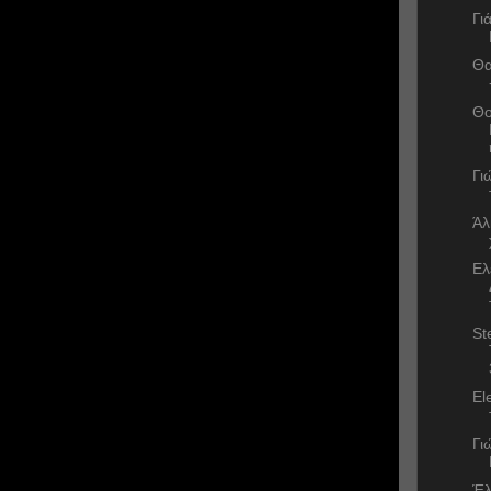
Γι
Θα
Θο
Γι
Άλ
Ελ
St
El
Γι
Έλ