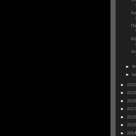
Χα
Πά
Δή
Jo
►
Φ
►
Ι
►
202
►
201
►
201
►
201
►
201
►
201
►
201