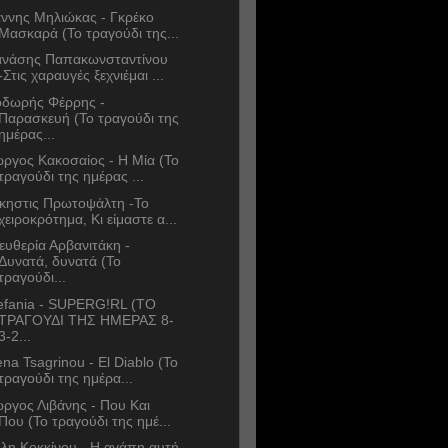
άννης Μηλιώκας - Γκρέκο
Μασκαρά (Το τραγούδι της...
νάσης Παπακωνσταντίνου
-Στις χαραυγές ξεχνιέμαι ...
δωρής Φέρρης -
Παρασκευή (Το τραγούδι της
ημέρας...
ώργος Κακοσαίος - Η Μία (Το
τραγούδι της ημέρας ...
κηστις Πρωτοψάλτη -Το
χειροκρότημα, Κι είμαστε α...
ευθερία Αρβανιτάκη -
Δυνατά, δυνατά (Το
τραγούδι...
efania - SUPERG!RL (ΤΟ
ΤΡΑΓΟΥΔΙ ΤΗΣ ΗΜΕΡΑΣ 8-
3-2...
ena Tsagrinou - El Diablo (Το
τραγούδι της ημέρα...
ώργος Λιβάνης - Που Και
Που (Το τραγούδι της ημέ...
λη Κοκκίνου - Η αγάπη αυτή