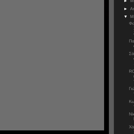
►
Μ
►
Α
▼
Μ
Φο
Πα
Σά
RO
Γι
Κω
Νί
Χά