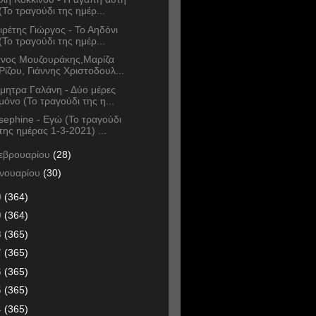
(Το τραγούδι της ημέρ...
ιρέτης Γιώργος - Το Αηδόνι
(Το τραγούδι της ημέρ...
νος Μουζουράκης,Μαρίζα
Ρίζου, Γιάννης Χριστοδουλ...
μητρα Γαλάνη - Δύο μέρες
μόνο (Το τραγούδι της η...
sephine - Εγώ (Το τραγούδι
της ημέρας 1-3-2021) ...
εβρουαρίου
(28)
ανουαρίου
(30)
0
(364)
9
(364)
8
(365)
7
(365)
6
(365)
5
(365)
4
(365)