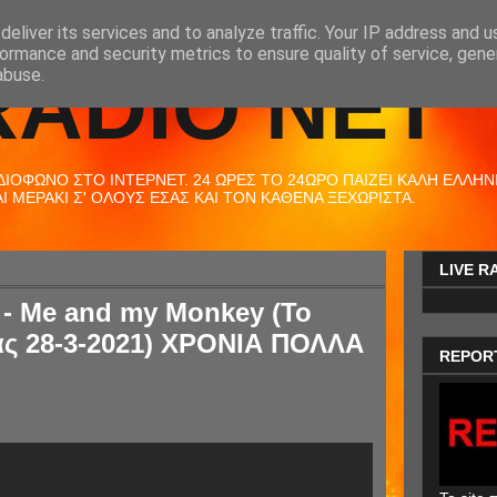
eliver its services and to analyze traffic. Your IP address and 
ormance and security metrics to ensure quality of service, gen
RADIO NET
abuse.
ΟΦΩΝΟ ΣΤΟ ΙΝΤΕΡΝΕΤ. 24 ΩΡΕΣ ΤΟ 24ΩΡΟ ΠΑΙΖΕΙ ΚΑΛΗ ΕΛΛΗΝΙΚ
 ΜΕΡΑΚΙ Σ' ΟΛΟΥΣ ΕΣΑΣ ΚΑΙ ΤΟΝ ΚΑΘΕΝΑ ΞΕΧΩΡΙΣΤΑ.
LIVE R
- Me and my Monkey (Το
ας 28-3-2021) ΧΡΟΝΙΑ ΠΟΛΛΑ
REPOR