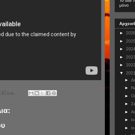
To site 
μόνο
Αρχειο
►
202
►
202
►
202
►
202
►
202
▼
202
►
Δ
►
Ν
:57 μ.μ.
►
Ο
►
Σ
ια:
►
Α
►
Ι
ου
►
Ι