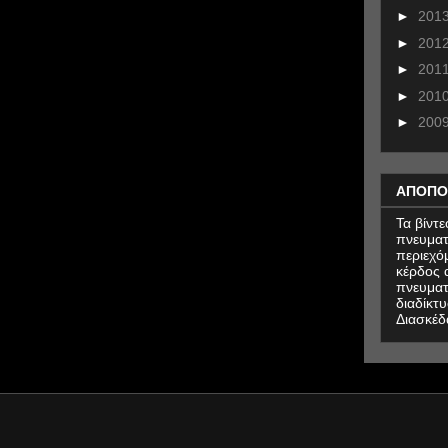
►
201
►
201
►
201
►
201
►
200
ΑΠΟΠΟ
Τα βίντ
πνευματ
περιεχό
κέρδος α
πνευματ
διαδίκτυ
Διασκέδ