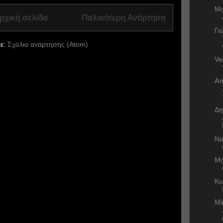
Μι
ρχική σελίδα
Παλαιότερη Ανάρτηση
Γι
ε:
Σχόλια ανάρτησης (Atom)
Ve
Απ
Δη
Να
Μι
Κω
Μί