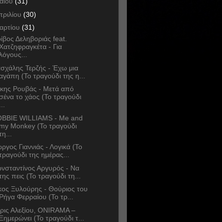
αΐου
(31)
πριλίου
(30)
αρτίου
(31)
ίβος Δεληβοριάς feat.
Χατζηφραγκέτα - Για
λόγους...
σχάλης Τερζής - Έχω μια
αγάπη (Το τραγούδι της η...
κης Ρουβάς - Μετά από
σένα το χάος (Το τραγούδι
...
BBIE WILLIAMS - Me and
my Monkey (Το τραγούδι
τη...
ώργος Γιαννιάς - Λογικά (Το
τραγούδι της ημέρας...
νσταντίνος Αργυρός - Να
της πεις (Το τραγούδι τη...
κος Ξυλούρης - Θούριος του
Ρήγα Φερραίου (Το τρ...
ρις Αλεξίου, ONIRAMA –
Ξημερώνει (Το τραγούδι τ...