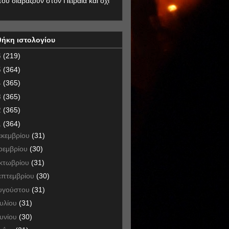
που διαβάζουν στον Πειραιά και όχι
θήκη ιστολογίου
6
(219)
5
(364)
4
(365)
3
(365)
2
(365)
1
(364)
εκεμβρίου
(31)
οεμβρίου
(30)
κτωβρίου
(31)
επτεμβρίου
(30)
υγούστου
(31)
ουλίου
(31)
ουνίου
(30)