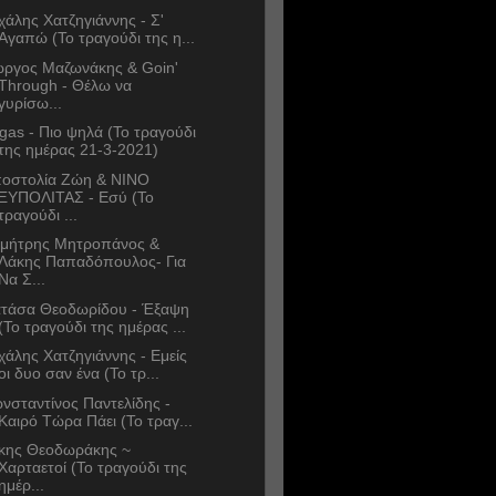
χάλης Χατζηγιάννης - Σ'
Αγαπώ (Το τραγούδι της η...
ώργος Μαζωνάκης & Goin'
Through - Θέλω να
γυρίσω...
gas - Πιο ψηλά (Το τραγούδι
της ημέρας 21-3-2021)
οστολία Ζώη & ΝΙΝΟ
ΞΥΠΟΛΙΤΑΣ - Εσύ (Το
τραγούδι ...
μήτρης Μητροπάνος &
Λάκης Παπαδόπουλος- Για
Να Σ...
τάσα Θεοδωρίδου - Έξαψη
(Το τραγούδι της ημέρας ...
χάλης Χατζηγιάννης - Εμείς
οι δυο σαν ένα (Το τρ...
νσταντίνος Παντελίδης -
Καιρό Τώρα Πάει (Το τραγ...
κης Θεοδωράκης ~
Χαρταετοί (Το τραγούδι της
ημέρ...