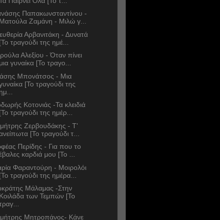
Τα Παίρνει Όλα [Το τ...
νάσης Παπακωνσταντίνου -
Ματούλα Ζαμάνη - Μιλώ γ...
ευθερία Αρβανιτάκη - Δυνατά
[Το τραγούδι της ημέ...
ρούλα Αλεξίου - Όταν πίνει
μια γυναίκα [Το τραγο...
άσης Μπονάτσος - Μια
γυναίκα [Το τραγούδι της
ημ...
δωρής Κοτονιάς -Τα κλειδιά
[Το τραγούδι της ημέρ...
μήτρης Ζερβουδάκης - Τ'
ανείπωτα [Το τραγούδι τ...
φέας Περίδης - Για που το
έβαλες καρδιά μου [Το ...
ρία Φαραντούρη - Μοιρολόι
[Το τραγούδι της ημέρα...
κράτης Μάλαμας -Στην
Κοιλάδα των Τεμπών [Το
τραγ...
μήτρης Μητροπάνος- Κάνε