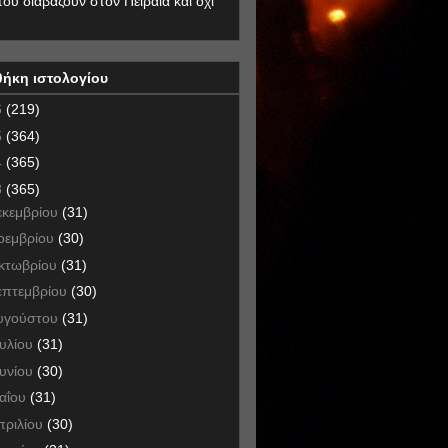
που διαβάζουν στον Πειραιά και όχι
θήκη ιστολογίου
6
(219)
5
(364)
4
(365)
3
(365)
εκεμβρίου
(31)
οεμβρίου
(30)
κτωβρίου
(31)
επτεμβρίου
(30)
υγούστου
(31)
ουλίου
(31)
ουνίου
(30)
αΐου
(31)
πριλίου
(30)