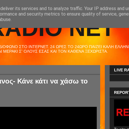
eliver its services and to analyze traffic. Your IP address and 
ormance and security metrics to ensure quality of service, gen
RADIO NET
abuse.
ΟΦΩΝΟ ΣΤΟ ΙΝΤΕΡΝΕΤ. 24 ΩΡΕΣ ΤΟ 24ΩΡΟ ΠΑΙΖΕΙ ΚΑΛΗ ΕΛΛΗΝΙΚ
 ΜΕΡΑΚΙ Σ' ΟΛΟΥΣ ΕΣΑΣ ΚΑΙ ΤΟΝ ΚΑΘΕΝΑ ΞΕΧΩΡΙΣΤΑ.
LIVE R
ος- Κάνε κάτι να χάσω το
REPOR