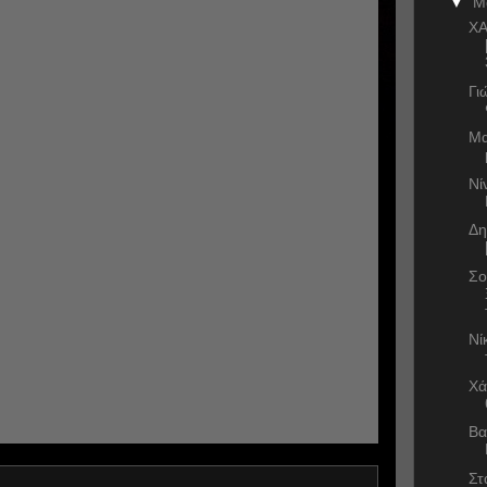
▼
Μ
ΧΑ
Γι
Μα
Νί
Δη
Σο
Νί
Χά
Βα
Στ