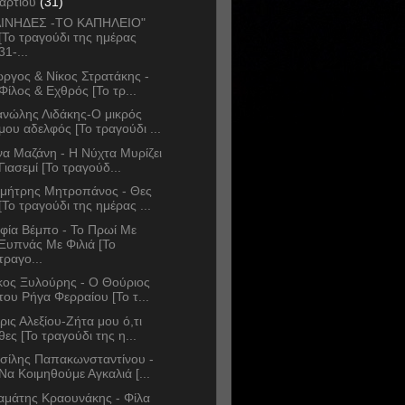
αρτίου
(31)
ΙΝHΔΕΣ -ΤΟ ΚΑΠΗΛΕΙΟ"
[Το τραγούδι της ημέρας
31-...
ώργος & Νίκος Στρατάκης -
Φίλος & Εχθρός [Το τρ...
νώλης Λιδάκης-Ο μικρός
μου αδελφός [Το τραγούδι ...
να Μαζάνη - Η Νύχτα Μυρίζει
Γιασεμί [Το τραγούδ...
μήτρης Μητροπάνος - Θες
[Το τραγούδι της ημέρας ...
φία Βέμπο - Το Πρωί Με
Ξυπνάς Με Φιλιά [Το
τραγο...
κος Ξυλούρης - Ο Θούριος
του Ρήγα Φερραίου [Το τ...
ρις Αλεξίου-Ζήτα μου ό,τι
θες [Το τραγούδι της η...
σίλης Παπακωνσταντίνου -
Να Κοιμηθούμε Αγκαλιά [...
αμάτης Κραουνάκης - Φίλα