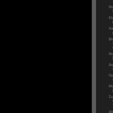
Θα
Ελ
Χα
Βλ
Θο
Δη
Ορ
Μα
Σω
Δη