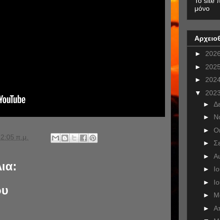
To site 
μόνο
Αρχειο
►
202
►
202
►
202
▼
202
►
Δ
►
Ν
►
Ο
2:05 π.μ.
►
Σ
►
Α
ια:
►
Ι
►
Ι
ου
►
Μ
►
Α