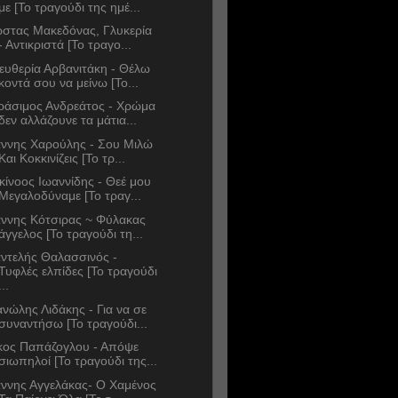
με [Το τραγούδι της ημέ...
στας Μακεδόνας, Γλυκερία
- Αντικριστά [Το τραγο...
ευθερία Αρβανιτάκη - Θέλω
κοντά σου να μείνω [Το...
ράσιμος Ανδρεάτος - Χρώμα
δεν αλλάζουνε τα μάτια...
άννης Χαρούλης - Σου Μιλώ
Και Κοκκινίζεις [Το τρ...
κίνοος Ιωαννίδης - Θεέ μου
Μεγαλοδύναμε [Το τραγ...
άννης Κότσιρας ~ Φύλακας
άγγελος [Το τραγούδι τη...
ντελής Θαλασσινός -
Τυφλές ελπίδες [Το τραγούδι
...
νώλης Λιδάκης - Για να σε
συναντήσω [Το τραγούδι...
κος Παπάζογλου - Απόψε
σιωπηλοί [Το τραγούδι της...
άννης Αγγελάκας- Ο Χαμένος