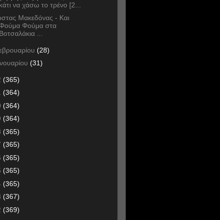
κάτι να χάσω το τρένο [2...
στας Μακεδόνας - Και
Φούμα Φούμα στα
Βοτσαλάκια ...
εβρουαρίου
(28)
ανουαρίου
(31)
2
(365)
1
(364)
0
(364)
9
(364)
8
(365)
7
(365)
6
(365)
5
(365)
4
(365)
3
(367)
2
(369)