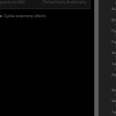
ρχική σελίδα
Παλαιότερη Ανάρτηση
Κώ
ε:
Σχόλια ανάρτησης (Atom)
Ελ
Γε
Γι
Αλ
Γι
Πα
Μα
Νί
Γι