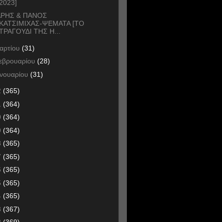
2023]
ΑΡΗΣ & ΠΑΝΟΣ
ΚΑΤΣΙΜΙΧΑΣ-ΨΕΜΑΤΑ [ΤΟ
ΤΡΑΓΟΥΔΙ ΤΗΣ Η...
αρτίου
(31)
εβρουαρίου
(28)
ανουαρίου
(31)
2
(365)
1
(364)
0
(364)
9
(364)
8
(365)
7
(365)
6
(365)
5
(365)
4
(365)
3
(367)