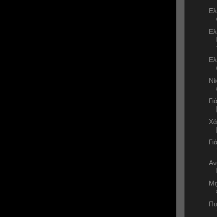
Ελ
Ελ
Ελ
Νί
Γι
Χά
Γι
Αν
Μι
Πυ