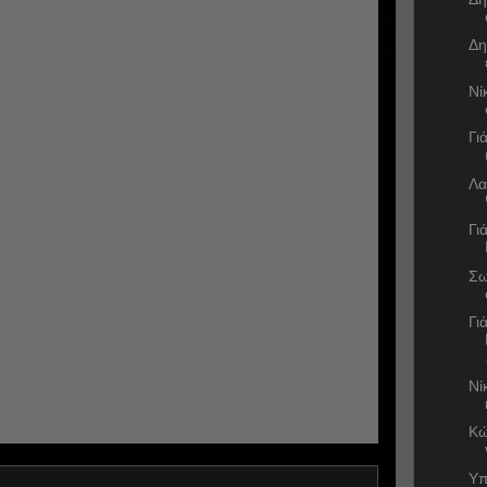
Δη
Νί
Γι
Λα
Γι
Σω
Γι
Νί
Κώ
Υπ