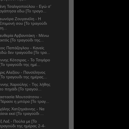
ένη Τσαλιγοπούλου - Εγώ σ'
αγάπησα εδω [Το τραγο...
εωνόρα Ζουγανέλη - Η
Επιμονή σου [Το τραγούδι
τη...
ευθερία Αρβανιτάκη - Μένω
εκτός [Το τραγούδι της...
κος Παπάζογλου - Κανείς
εδώ δεν τραγούδα [Το τρα...
άννης Κότσιρας - Το Τσιγάρο
[Το τραγούδι της ημέ...
ρις Αλεξίου - Πανσέληνος
[Το τραγουδι της ημέρας...
άννης Χαρούλης - Της λήθης
το πηγάδι [Το τραγού...
αστασία Μουτσάτσου -
Πέρασε η μπόρα [Το τραγ...
χάλης Χατζηγιάννης - Να
είσαι εκεί [Το τραγούδι ...
ξ Λαξ - Πούλα με [Το
τραγούδι της ημέρας 2-4-