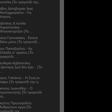
κοπέλα (Το τραγούδι της...
ίβος Δεληβοριάς feat.
Χατζηφραγκέτα - Για
λόγους...
σβολέας & Ιουλία
Καραπατάκη -
Μπανιστιρτζού {Το ...
λενα Γιαννακάκη - Εσένα
θέλω μόνο (Το τραγούδι ...
κος Παπάζογλου - Αχ
Ελλάδα σ' αγαπώ (Το
τραγούδι...
ευθερία Αρβανιτάκη
-Δεύτερη ζωή δεν έχει... (Το
...
τρος Γαϊτάνος - Η Ζωή εν
τάφω (Το τραγούδι της η...
κίνοος Ιωαννίδης - Ο
προσκυνητής [Το τραγούδι
τη...
κηστις Πρωτοψάλτη-
Ανθρώπων έργα [Το
τραγούδι της...