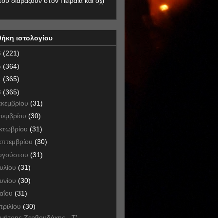
που διαβάζουν στον Πειραιά και όχι
θήκη ιστολογίου
6
(221)
5
(364)
4
(365)
3
(365)
εκεμβρίου
(31)
οεμβρίου
(30)
κτωβρίου
(31)
επτεμβρίου
(30)
υγούστου
(31)
ουλίου
(31)
ουνίου
(30)
αΐου
(31)
πριλίου
(30)
μήτρης Ζερβουδάκης - Τ'