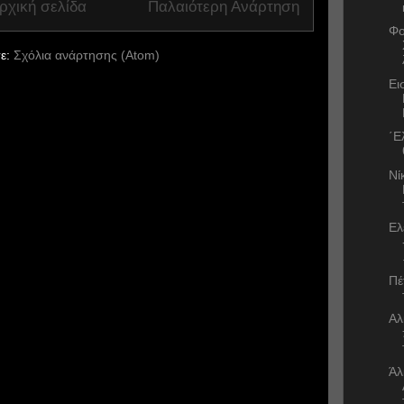
ρχική σελίδα
Παλαιότερη Ανάρτηση
Φο
ε:
Σχόλια ανάρτησης (Atom)
Ει
΄Ε
Νί
Ελ
Πέ
Αλ
Άλ