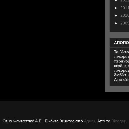
►
201
►
201
►
201
►
200
ΑΠΟΠΟ
Τα βίντ
πνευματ
περιεχό
κέρδος α
πνευματ
διαδίκτυ
Διασκέδ
Θέμα Φανταστικό Α.Ε.. Εικόνες θέματος από
Aguru
. Από το
Blogger
.