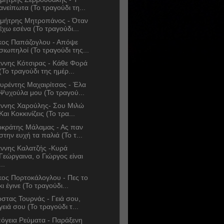
ανείπωτα (Το τραγούδι τη...
μήτρης Μητροπάνος - Όταν
έχω εσένα (Το τραγούδι...
κος Παπάζογλου - Απόψε
σιωπηλοί (Το τραγούδι της...
άννης Κότσιρας - Κάθε Φορά
(Το τραγούδι της ημέρ...
υρέντης Μαχαιρίτσας - Έλα
Ψυχούλα μου (Το τραγού...
άννης Χαρούλης- Σου Μιλώ
Και Κοκκινίζεις (Το τρα...
κράτης Μάλαμας - Ας παν
στην ευχή τα παλιά (Το τ...
άννης Καλατζής -Κυρά
Γεώργαινα, ο Γιώργος είναι
...
κος Πορτοκάλογλου - Πες το
κι έγινε (Το τραγούδι...
στας Τουρνάς - Γειά σου,
γειά σου (Το τραγούδι τ...
όγεια Ρεύματα - Παράξενη