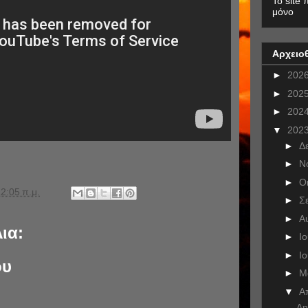
To site 
μόνο
Αρχειο
►
202
►
202
►
202
▼
202
►
Δ
►
Ν
►
Ο
2:05 π.μ.
►
Σ
►
Α
ια:
►
Ι
►
Ι
ου
►
Μ
▼
Α
Δη