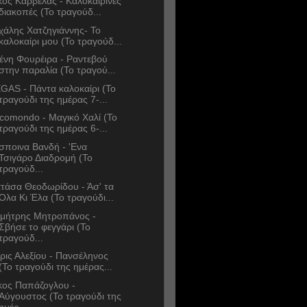
κος Καρβέλας - Καλοκαιρινές
διακοπές (Το τραγούδ...
χάλης Χατζηγιάννης- Το
καλοκαίρι μου (Το τραγούδ...
ένη Φουρέιρα - Ραντεβού
στην παραλία (Το τραγού...
GAS - Πάντα καλοκαίρι (Το
τραγούδι της ημέρας 7-...
comondo - Μαγικό Χαλί (Το
τραγούδι της ημέρας 6-...
σποινα Βανδή - 'Ενα
Τσιγάρο Διαδρομή (Το
τραγούδ...
τάσα Θεοδωρίδου - Άσ' τα
Όλα Κι Έλα (Το τραγούδι...
μήτρης Μητροπάνος -
Σβήσε το φεγγάρι (Το
τραγούδ...
ρις Αλεξίου - Πανσέληνος
(Το τραγούδι της ημέρας...
κος Παπάζογλου -
Αύγουστος (Το τραγούδι της
ημέρ...