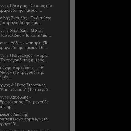
άννης Κότσιρας - Σασμός (Το
τραγούδι της ημέρας ...
σίλης Σκουλάς - Τα Αντίθετα
(Το τραγούδι της ημέ...
άννης Χαρούλης, Μίλτος
Πασχαλίδης - Το καπηλειό ...
στας Δόξας - Φασαρία (Το
τραγούδι της ημέρας 16-...
άννης Πλούταρχος - Μαρία
[Το τραγούδι της ημέρας...
τώνης Μαρτσάκης – «Η
Μάνα» (Το τραγούδι της
ημέρ...
ώργος & Νίκος Στρατάκης
“Καπετάνισσα” (Το τραγού...
άννης Χαρούλης -
Ερωτόκριτος (Το τραγούδι
της ημ...
νώλης Λιδάκης -
Μεσοπέλαγα αρμενίζω (Το
τραγούδι...