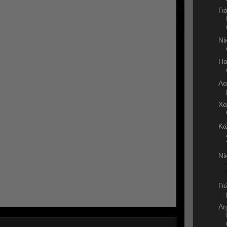
Γι
Νί
Πα
Λα
Χα
Κώ
Νί
Γι
Δη