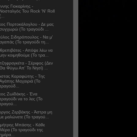
άννης Γιοκαρίνης -
Νοσταλγός Του Rock 'N' Roll
(...
κος Πορτοκάλογλου - Δε μας
συγχωρώ (Το τραγούδι ...
ύλος Σιδηρόπουλος - Να μ'
αγαπάς (Το τραγούδι τη...
θρεπιβάτες - Απόψε λέω να
μην κοιμηθούμε (Το τρα...
τζηφραγκέτα - Σέριφος (Δεν
Θα Φύγω Απ' Το Νησί) ...
στας Καραφώτης - Της
Αγάπης Μαχαιριά (Το
τραγούδ...
κος Ζωϊδάκης - Ένα
τραγούδι να το λες (Το
τραγού...
ώργος Ζερβάκης - Άστρα μη
με μαλώνετε (Το τραγού...
μήτρης Μπάσης - Κάθε
Μέρα (Το τραγούδι της
ημέρα...