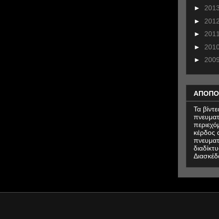
►
201
►
201
►
201
►
201
►
200
ΑΠΟΠΟ
Τα βίντ
πνευματ
περιεχό
κέρδος α
πνευματ
διαδίκτυ
Διασκέδ