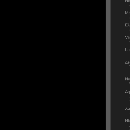
Νί
Μι
Ελ
VE
Lo
Δέ
Να
Δη
Χά
Νί