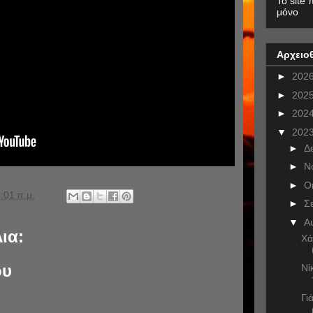
To site 
μόνο
Αρχειο
►
202
►
202
►
202
▼
202
►
Δ
►
Ν
►
Ο
:01 π.μ.
►
Σ
▼
Α
ια:
Χά
ου
Νι
Γι