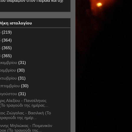
που διαβάζουν στον Πειραιά και όχι
θήκη ιστολογίου
6
(219)
5
(364)
4
(365)
3
(365)
εκεμβρίου
(31)
οεμβρίου
(30)
κτωβρίου
(31)
επτεμβρίου
(30)
υγούστου
(31)
ρις Αλεξίου - Πανσέληνος
(Το τραγούδι της ημέρας...
́κος Ζιώγαλας - Βασιλική (Το
τραγούδι της ημέρ...
άννης Μηλιώκας - Ποιμενικόν
ροκ (Το τραγούδι της...