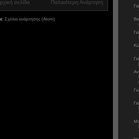
ρχική σελίδα
Παλαιότερη Ανάρτηση
Γι
ε:
Σχόλια ανάρτησης (Atom)
Βα
Γι
Κώ
Γι
Αν
Γι
Γι
Μα