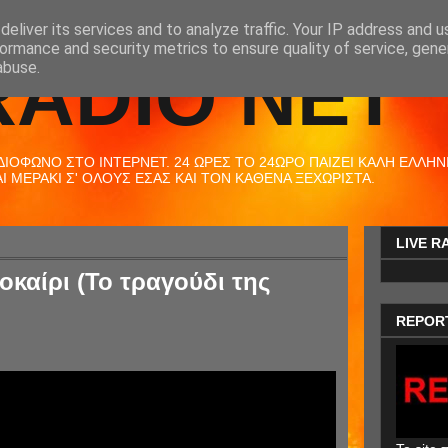
eliver its services and to analyze traffic. Your IP address and 
ormance and security metrics to ensure quality of service, gen
RADIO NET
abuse.
ΟΦΩΝΟ ΣΤΟ ΙΝΤΕΡΝΕΤ. 24 ΩΡΕΣ ΤΟ 24ΩΡΟ ΠΑΙΖΕΙ ΚΑΛΗ ΕΛΛΗΝΙΚ
 ΜΕΡΑΚΙ Σ' ΟΛΟΥΣ ΕΣΑΣ ΚΑΙ ΤΟΝ ΚΑΘΕΝΑ ΞΕΧΩΡΙΣΤΑ.
LIVE R
καίρι (Το τραγούδι της
REPOR