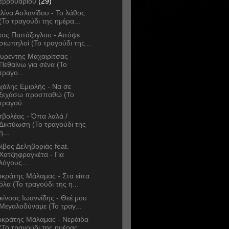
εβρουαρίου
(29)
λίνα Ασλανίδου - Το λάθος
(Το τραγούδι της ημέρα...
κος Παπάζογλου - Απόψε
σιωπηλοί (Το τραγούδι της...
υρέντης Μαχαιρίτσας -
Πεθαίνω για σένα (Το
τραγο...
χάλης Εμιρλής - Να σε
ξεχάσω προσπαθώ (Το
τραγού...
σβολέας - Όπα λαλά /
Δικτύωση (Το τραγούδι της
η...
ίβος Δεληβοριάς feat.
Χατζηφραγκέτα - Για
λόγους...
κράτης Μάλαμας - Στα είπα
όλα (Το τραγούδι της η...
κίνοος Ιωαννίδης - Θεέ μου
Μεγαλοδύναμε (Το τραγ...
κράτης Μάλαμας - Νεράιδα
(Το τραγούδι της ημέρας...