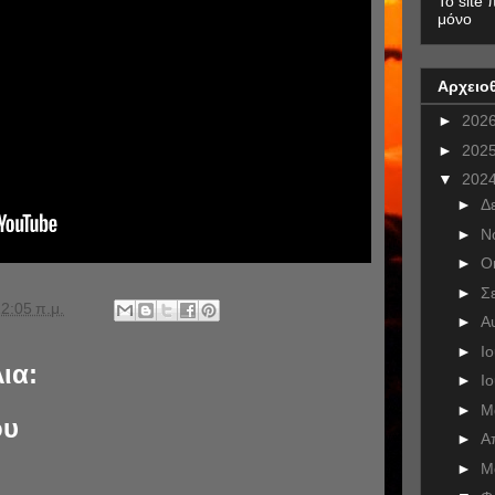
To site 
μόνο
Αρχειο
►
202
►
202
▼
202
►
Δ
►
Ν
►
Ο
►
Σ
2:05 π.μ.
►
Α
►
Ι
ια:
►
Ι
►
Μ
ου
►
Α
►
Μ