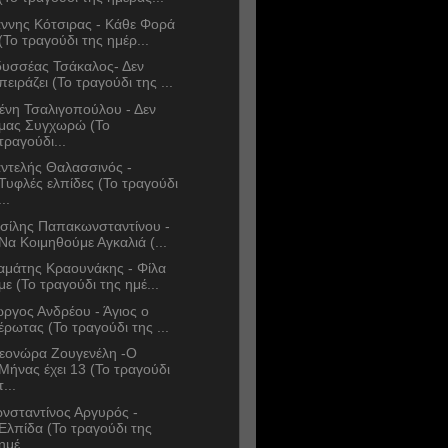
άννης Κότσιρας - Κάθε Φορά
(Το τραγούδι της ημέρ...
υσσέας Τσάκαλος- Δεν
πειράζει (Το τραγούδι της ...
ένη Τσαλιγοπούλου - Δεν
μας Συγχωρώ (Το
τραγούδι...
ντελής Θαλασσινός -
Τυφλές ελπίδες (Το τραγούδι
...
σίλης Παπακωνσταντίνου -
Να Κοιμηθούμε Αγκαλιά (...
αμάτης Κραουνάκης - Φίλα
με (Το τραγούδι της ημέ...
ώργος Ανδρέου - Άγιος ο
έρωτας (Το τραγούδι της ...
εονώρα Ζουγενέλη -Ο
Μήνας έχει 13 (Το τραγούδι
τ...
νσταντίνος Αργυρός -
Ελπίδα (Το τραγούδι της
ημέ...