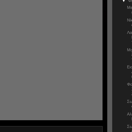
▼
Φ
Με
Νί
Λα
Μι
Ει
Φο
Σω
Αλ
Σω