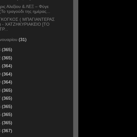
ρις Αλεξίου & ΛΕΞ – Φύγε
(Το τραγούδι της ημέρας...
ΓΚΟΓΚΟΣ ( ΜΠΑΓΙΑΝΤΕΡΑΣ
) - ΧΑΤΖΗΚΥΡΙΑΚΕΙΟ [ΤΟ
ΤΡ...
ανουαρίου
(31)
3
(365)
2
(365)
1
(364)
0
(364)
9
(364)
8
(365)
7
(365)
6
(365)
5
(365)
4
(365)
3
(367)