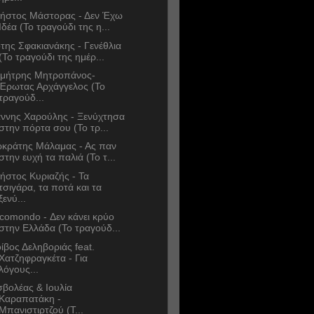
ήστος Μάστορας - Δεν Έχω
Ιδέα (Το τραγούδι της η...
της Σφακιανάκης - Γενέθλια
(Το τραγούδι της ημέρ...
μήτρης Μητροπάνος-
Έρωτας Αρχάγγελος (Το
τραγούδ...
άννης Χαρούλης - Ξενύχτησα
στην πόρτα σου (Το τρ...
κράτης Μάλαμας - Ας παν
στην ευχή τα παλιά (Το τ...
ήστος Κυριαζής - Τα
τσιγάρα, τα ποτά και τα
ξενύ...
comondo - Δεν κάνει κρύο
στην Ελλάδα (Το τραγούδ...
ίβος Δεληβοριάς feat.
Χατζηφραγκέτα - Για
λόγους...
σβολέας & Ιουλία
Καραπατάκη -
Μπανιστιρτζού (Τ...