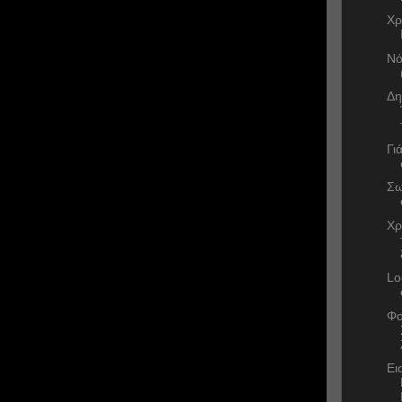
Χρ
Νό
Δη
Γι
Σω
Χρ
Lo
Φο
Ει