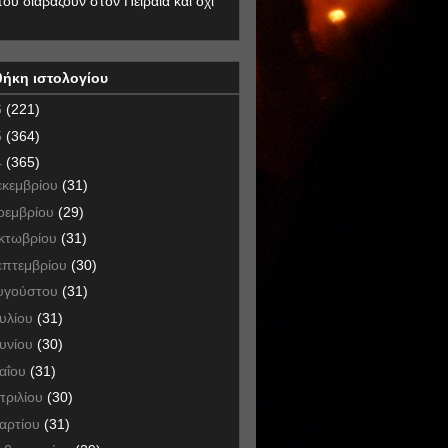
που διαβάζουν στον Πειραιά και όχι
θήκη ιστολογίου
6
(221)
5
(364)
4
(365)
εκεμβρίου
(31)
οεμβρίου
(29)
κτωβρίου
(31)
επτεμβρίου
(30)
υγούστου
(31)
ουλίου
(31)
ουνίου
(30)
αΐου
(31)
πριλίου
(30)
αρτίου
(31)