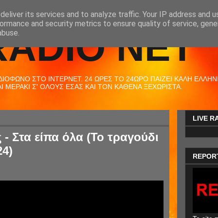
eliver its services and to analyze traffic. Your IP address and 
ormance and security metrics to ensure quality of service, gen
RADIO NET
abuse.
ΟΦΩΝΟ ΣΤΟ ΙΝΤΕΡΝΕΤ. 24 ΩΡΕΣ ΤΟ 24ΩΡΟ ΠΑΙΖΕΙ ΚΑΛΗ ΕΛΛΗΝΙΚ
 ΜΕΡΑΚΙ Σ' ΟΛΟΥΣ ΕΣΑΣ ΚΑΙ ΤΟΝ ΚΑΘΕΝΑ ΞΕΧΩΡΙΣΤΑ.
LIVE R
- Στα είπα όλα (Το τραγούδι
24)
REPOR