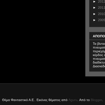
►
201
►
201
►
201
►
200
ΑΠΟΠΟ
Τα βίντ
πνευματ
περιεχό
κέρδος α
πνευματ
διαδίκτυ
Διασκέδ
Θέμα Φανταστικό Α.Ε.. Εικόνες θέματος από
Aguru
. Από το
Blogger
.