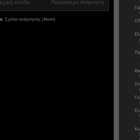
ρχική σελίδα
Παλαιότερη Ανάρτηση
Γι
ε:
Σχόλια ανάρτησης (Atom)
Οδ
Ελ
Πα
Βα
Στ
Γι
Ελ
Κω