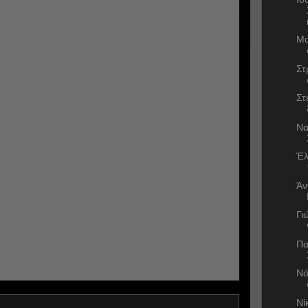
Μα
Στ
Στ
Να
Έλ
Άν
Γι
Πα
Νό
Νί