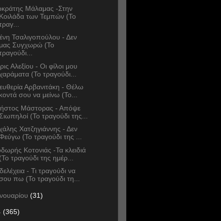
κράτης Μάλαμας -Στην
Κοιλάδα των Τεμπών (Το
τραγ...
ένη Τσαλιγοπούλου - Δεν
μας Συγχωρώ (Το
τραγούδι...
ρις Αλεξίου - Οι φίλοι μου
χαράματα (Το τραγούδι...
ευθερία Αρβανιτάκη - Θέλω
κοντά σου να μείνω (Το...
ήστος Μάστορας - Απόψε
Σιωπηλοί (Το τραγούδι της...
χάλης Χατζηγιάννης - Δεν
Φεύγω (Το τραγούδι της ...
δωρής Κοτονιάς -Τα κλειδιά
(Το τραγούδι της ημέρ...
δελέχεια - Τι τραγούδι να
σου πω (Το τραγούδι τη...
ανουαρίου
(31)
4
(365)