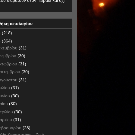
που διαβάζουν στον Πειραιά και όχι
θήκη ιστολογίου
6
(218)
5
(364)
εκεμβρίου
(31)
οεμβρίου
(30)
κτωβρίου
(31)
επτεμβρίου
(30)
υγούστου
(31)
ουλίου
(31)
ουνίου
(30)
αΐου
(30)
πριλίου
(30)
αρτίου
(31)
εβρουαρίου
(28)
υλία Καραπατάκη - Ζωή