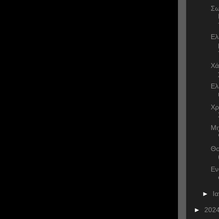
Σω
Ελ
Χά
Ελ
Χρ
Μι
Θο
Εν
►
Ι
►
202