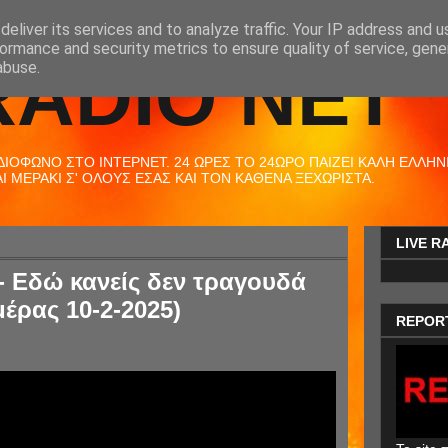
eliver its services and to analyze traffic. Your IP address and 
ormance and security metrics to ensure quality of service, gen
RADIO NET
abuse.
ΟΦΩΝΟ ΣΤΟ ΙΝΤΕΡΝΕΤ. 24 ΩΡΕΣ ΤΟ 24ΩΡΟ ΠΑΙΖΕΙ ΚΑΛΗ ΕΛΛΗΝΙΚ
 ΜΕΡΑΚΙ Σ' ΟΛΟΥΣ ΕΣΑΣ ΚΑΙ ΤΟΝ ΚΑΘΕΝΑ ΞΕΧΩΡΙΣΤΑ.
LIVE R
- Εδώ κανείς δεν τραγουδά
μέρας 10-2-2025)
REPOR