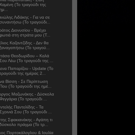
Χαμένη (Το τραγούδι της
ημ...
νώλης Λιδάκης - Για να σε
συναντήσω (Το τραγούδι...
ράτος Διονυσίου - Βρέχει
φωτιά στη στράτα μου (Τ...
έλιος Καζαντζίδης - Δεν θα
ξαναγαπήσω (Το τραγού...
τάσα Θεοδωρίδου – Καλά
Σου Λέω (Το τραγούδι της ...
ενα Παπαρίζου - Update (Το
τραγούδι της ημέρας 2...
να Βίσση - Σε Περίπτωση
Που (Το τραγούδι της ημέ...
ώργος Μαζωνάκης - Δύσκολα
Φεγγάρια (Το τραγούδι ...
ντελής Παντελίδης - Τα
Σχοινιά Σου (Το τραγούδι ...
της Σφακιανάκης - Αγάπη τι
δύσκολο πράγμα (Το τρ...
κος Πορτοκάλογλου & Ιουλία