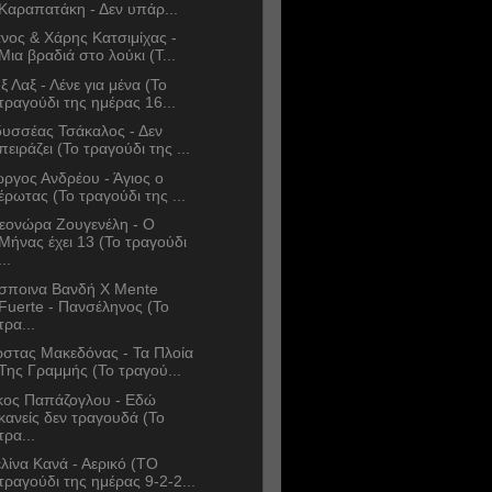
Καραπατάκη - Δεν υπάρ...
νος & Χάρης Κατσιμίχας -
Μια βραδιά στο λούκι (Τ...
ξ Λαξ - Λένε για μένα (Το
τραγούδι της ημέρας 16...
υσσέας Τσάκαλος - Δεν
πειράζει (Το τραγούδι της ...
ώργος Ανδρέου - Άγιος ο
έρωτας (Το τραγούδι της ...
εονώρα Ζουγενέλη - Ο
Μήνας έχει 13 (Το τραγούδι
...
σποινα Βανδή Χ Mente
Fuerte - Πανσέληνος (Το
τρα...
στας Μακεδόνας - Τα Πλοία
Της Γραμμής (Το τραγού...
κος Παπάζογλου - Εδώ
κανείς δεν τραγουδά (Το
τρα...
λίνα Κανά - Αερικό (ΤΟ
τραγούδι της ημέρας 9-2-2...