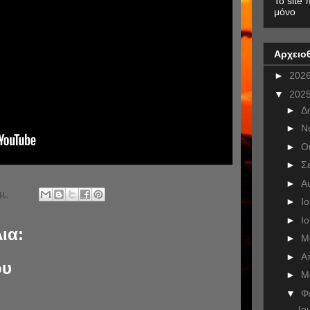
To site 
μόνο
Αρχειο
►
202
▼
202
►
Δ
►
Ν
►
Ο
►
Σ
►
Α
μ.
►
Ι
►
Ι
ια:
►
Μ
►
Α
ου
►
Μ
▼
Φ
Ιο