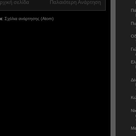
ρχική σελίδα
Παλαιότερη Ανάρτηση
Πά
ε:
Σχόλια ανάρτησης (Atom)
Πυ
Οδ
Γι
Ελ
Δέ
Κώ
Νί
Με