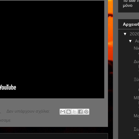
To site 
μόνο
Αρχειο
▼
202
▼
Α
Νί
Δυ
Ξύ
ME
.
Δεν υπάρχουν σχόλια:
Μα
ώσαμε
Σω