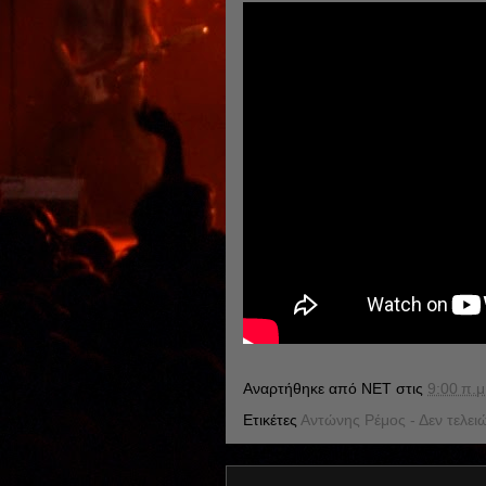
Αναρτήθηκε από
NET
στις
9:00 π.μ
Ετικέτες
Αντώνης Ρέμος - Δεν τελει