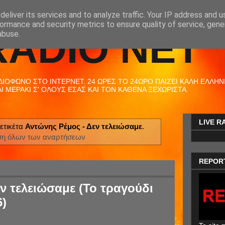
eliver its services and to analyze traffic. Your IP address and 
ormance and security metrics to ensure quality of service, gen
RADIO NET
abuse.
ΟΦΩΝΟ ΣΤΟ ΙΝΤΕΡΝΕΤ. 24 ΩΡΕΣ ΤΟ 24ΩΡΟ ΠΑΙΖΕΙ ΚΑΛΗ ΕΛΛΗΝΙΚ
 ΜΕΡΑΚΙ Σ' ΟΛΟΥΣ ΕΣΑΣ ΚΑΙ ΤΟΝ ΚΑΘΕΝΑ ΞΕΧΩΡΙΣΤΑ.
LIVE R
ετικέτα
Αντώνης Ρέμος - Δεν τελειώσαμε
.
ση όλων των αναρτήσεων
REPOR
ν τελειώσαμε (Το τραγούδι
6)