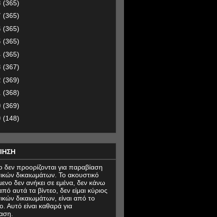
8
(365)
7
(365)
6
(365)
5
(365)
4
(365)
3
(367)
2
(369)
1
(368)
0
(369)
9
(148)
ΙΗΣΗ
εο δεν προορίζονται για παραβίαση
ικών δικαιωμάτων. Το ακουστικό
μενο δεν ανήκει σε εμένα, δεν κάνω
πό αυτά τα βίντεο, δεν είμαι κύριος
ικών δικαιωμάτων, είναι από το
ο. Αυτό είναι καθαρά για
αση.