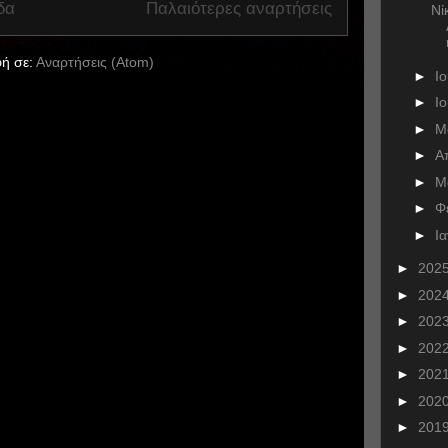
δα
Παλαιότερες αναρτήσεις
Νί
ή σε:
Αναρτήσεις (Atom)
►
Ι
►
Ι
►
Μ
►
Α
►
Μ
►
Φ
►
Ι
►
202
►
202
►
202
►
202
►
202
►
202
►
201