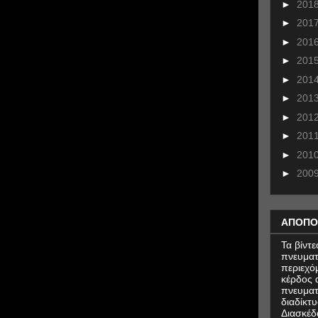
►
201
►
201
►
201
►
201
►
201
►
201
►
201
►
201
►
201
►
200
ΑΠΟΠΟ
Τα βίντ
πνευματ
περιεχό
κέρδος α
πνευματ
διαδίκτυ
Διασκέδ