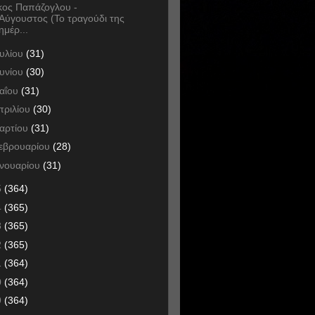
κος Παπάζογλου -
Αύγουστος (Το τραγούδι της
ημέρ...
ουλίου
(31)
ουνίου
(30)
αΐου
(31)
πριλίου
(30)
αρτίου
(31)
εβρουαρίου
(28)
ανουαρίου
(31)
5
(364)
4
(365)
3
(365)
2
(365)
1
(364)
0
(364)
9
(364)