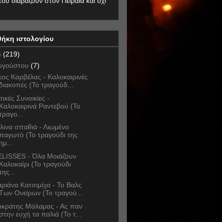
που διαβάζουν στον Πειραιά και όχι
θήκη ιστολογίου
6
(219)
υγούστου
(7)
κος Καρβέλας - Καλοκαιρινές
διακοπές (Το τραγούδ...
τικές Συνοικίες -
Καλοκαιρινά Ραντεβού (Το
τραγο...
λινα σπαθιά - Λιωμένο
παγωτό (Το τραγούδι της
ημ...
LISSES - Όλα Μοιάζουν
Καλοκαίρι (Το τραγούδι
της...
ριάνα Κατσιμίχα - Το Βαλς
Των Ονείρων (Το τραγού...
κράτης Μάλαμας - Ας παν
στην ευχή τα παλιά (Το τ...