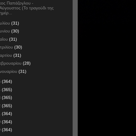
κος Παπάζογλου -
Αύγουστος (Το τραγούδι της
ημέρ...
ουλίου
(31)
ουνίου
(30)
αΐου
(31)
πριλίου
(30)
αρτίου
(31)
εβρουαρίου
(28)
ανουαρίου
(31)
5
(364)
4
(365)
3
(365)
2
(365)
1
(364)
0
(364)
9
(364)