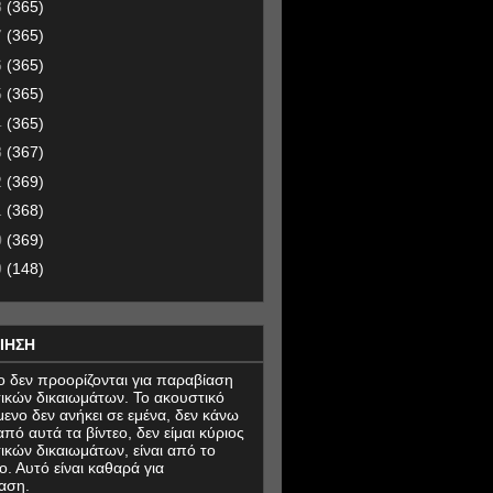
8
(365)
7
(365)
6
(365)
5
(365)
4
(365)
3
(367)
2
(369)
1
(368)
0
(369)
9
(148)
ΙΗΣΗ
εο δεν προορίζονται για παραβίαση
ικών δικαιωμάτων. Το ακουστικό
μενο δεν ανήκει σε εμένα, δεν κάνω
πό αυτά τα βίντεο, δεν είμαι κύριος
ικών δικαιωμάτων, είναι από το
ο. Αυτό είναι καθαρά για
αση.