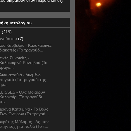
που διαβάζουν στον Πειραιά και όχι
θήκη ιστολογίου
6
(219)
υγούστου
(7)
κος Καρβέλας - Καλοκαιρινές
διακοπές (Το τραγούδ...
τικές Συνοικίες -
Καλοκαιρινά Ραντεβού (Το
τραγο...
λινα σπαθιά - Λιωμένο
παγωτό (Το τραγούδι της
ημ...
LISSES - Όλα Μοιάζουν
Καλοκαίρι (Το τραγούδι
της...
ριάνα Κατσιμίχα - Το Βαλς
Των Ονείρων (Το τραγού...
κράτης Μάλαμας - Ας παν
στην ευχή τα παλιά (Το τ...