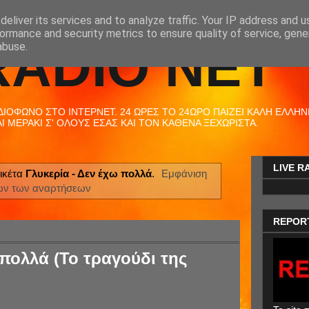
eliver its services and to analyze traffic. Your IP address and 
ormance and security metrics to ensure quality of service, gen
RADIO NET
abuse.
ΟΦΩΝΟ ΣΤΟ ΙΝΤΕΡΝΕΤ. 24 ΩΡΕΣ ΤΟ 24ΩΡΟ ΠΑΙΖΕΙ ΚΑΛΗ ΕΛΛΗΝΙΚ
 ΜΕΡΑΚΙ Σ' ΟΛΟΥΣ ΕΣΑΣ ΚΑΙ ΤΟΝ ΚΑΘΕΝΑ ΞΕΧΩΡΙΣΤΑ.
LIVE R
ικέτα
Γλυκερία - Δεν έχω πολλά
.
Εμφάνιση
ων των αναρτήσεων
REPOR
 πολλά (Το τραγούδι της