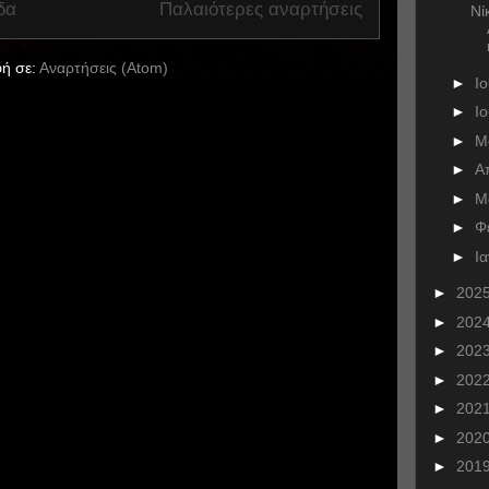
δα
Παλαιότερες αναρτήσεις
Νί
ή σε:
Αναρτήσεις (Atom)
►
Ι
►
Ι
►
Μ
►
Α
►
Μ
►
Φ
►
Ι
►
202
►
202
►
202
►
202
►
202
►
202
►
201