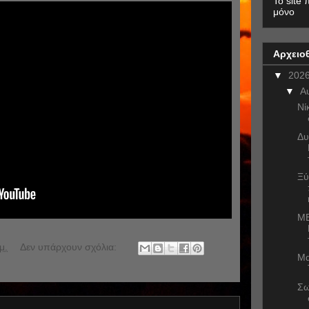
To site 
μόνο
Αρχειο
▼
202
▼
Α
Νί
Δυ
Ξύ
ME
μ.
Δεν υπάρχουν σχόλια:
Μα
Σω