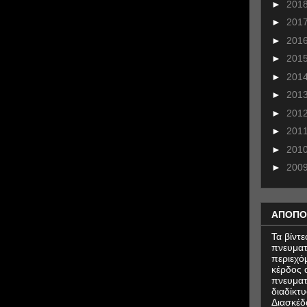
►
201
►
201
►
201
►
201
►
201
►
201
►
201
►
201
►
201
►
200
ΑΠΟΠΟ
Τα βίντ
πνευματ
περιεχό
κέρδος α
πνευματ
διαδίκτυ
Διασκέδ