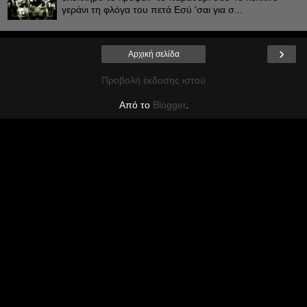
γεράνι τη φλόγα του πετά Εσύ 'σαι για σ...
›
Αρχική σελίδα
Προβολή έκδοσης ιστού
Από το
Blogger
.