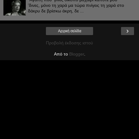
'δινες, μόνο τη χαρά μα τώρα πνίγεις τη χαρά στο
δάκρυ δε βρίσκω άκρη, δε ...
›
Αρχική σελίδα
Προβολή έκδοσης ιστού
Από το
Blogger
.