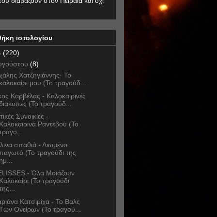
που διαβάζουν στον Πειραιά και όχι
θήκη ιστολογίου
6
(220)
υγούστου
(8)
χάλης Χατζηγιάννης- Το
καλοκαίρι μου (Το τραγούδ...
κος Καρβέλας - Καλοκαιρινές
διακοπές (Το τραγούδ...
τικές Συνοικίες -
Καλοκαιρινά Ραντεβού (Το
τραγο...
λινα σπαθιά - Λιωμένο
παγωτό (Το τραγούδι της
ημ...
LISSES - Όλα Μοιάζουν
Καλοκαίρι (Το τραγούδι
της...
ριάνα Κατσιμίχα - Το Βαλς
Των Ονείρων (Το τραγού...