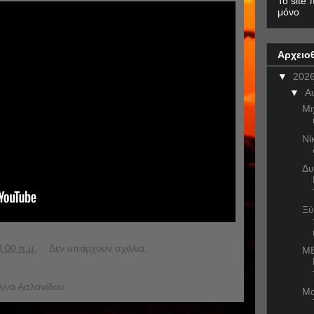
To site 
μόνο
Αρχειο
▼
202
▼
Α
Μι
Νί
Δυ
Ξύ
8:00 π.μ.
Δεν υπάρχουν σχόλια:
ME
λίνα Ασλανίδου
Μα