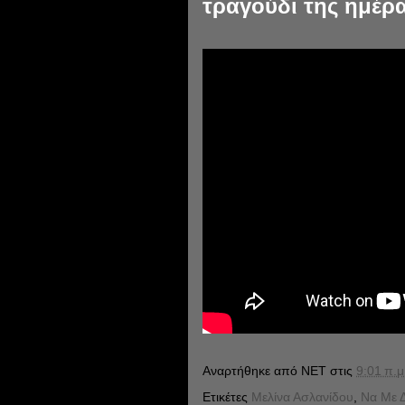
τραγούδι της ημέρα
Αναρτήθηκε από
NET
στις
9:01 π.μ
Ετικέτες
Μελίνα Ασλανίδου
,
Να Με Δ