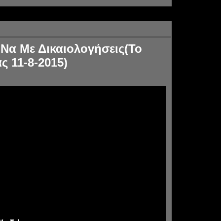
 Να Με Δικαιολογήσεις(Το
ς 11-8-2015)