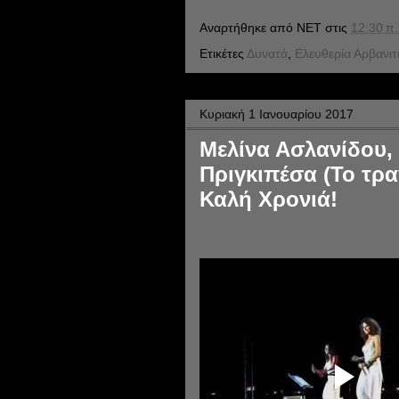
Αναρτήθηκε από
NET
στις
12:30 π.
Ετικέτες
Δυνατά
,
Ελευθερία Αρβανι
Κυριακή 1 Ιανουαρίου 2017
Μελίνα Ασλανίδου, 
Πριγκιπέσα (Το τρα
Καλή Χρονιά!