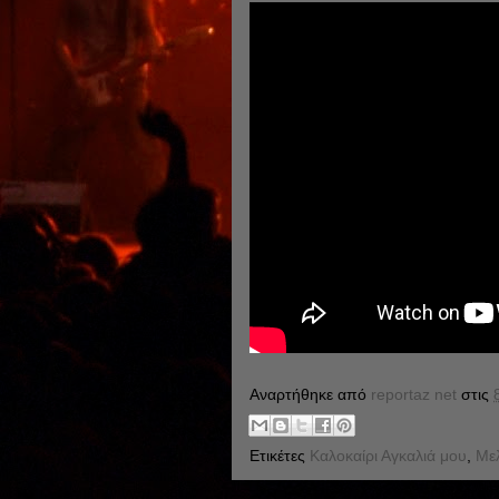
Αναρτήθηκε από
reportaz net
στις
Ετικέτες
Καλοκαίρι Αγκαλιά μου
,
Με