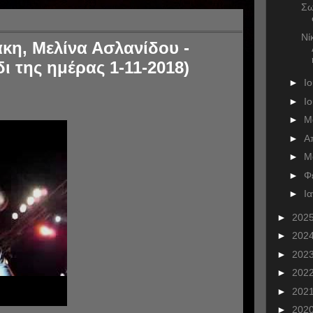
Σω
Νί
κη, Μελίνα Ασλανίδου -
ι της ημέρας 1-11-2018)
►
Ι
►
Ι
►
Μ
►
Α
►
Μ
►
Φ
►
Ι
►
202
►
202
►
202
►
202
►
202
►
202