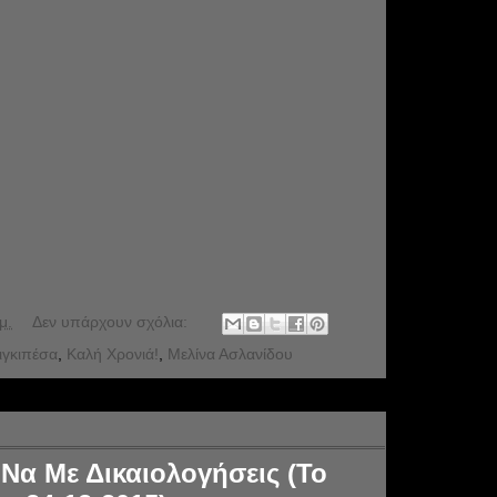
μ.
Δεν υπάρχουν σχόλια:
ιγκιπέσα
,
Καλή Χρονιά!
,
Μελίνα Ασλανίδου
Να Με Δικαιολογήσεις (Το