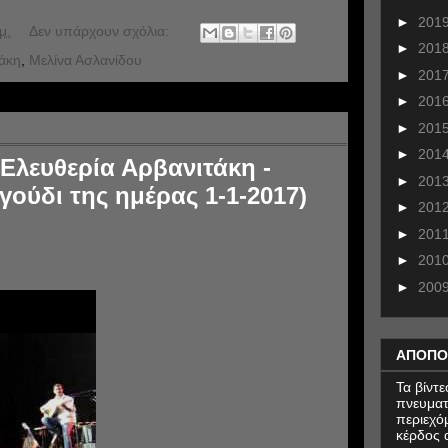
►
201
μ.
Δεν υπάρχουν σχόλια:
►
201
τάκη
,
Μελίνα Ασλανίδου
►
201
►
201
►
201
►
201
Ελευθερία Αρβανιτάκη -
►
201
γούδι της ημέρας 1-1-2017)
►
201
►
201
►
201
►
200
ΑΠΟΠΟ
Τα βίντ
πνευματ
περιεχό
κέρδος α