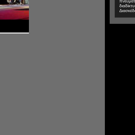
πνευματ
διαδίκτυ
Διασκέδ