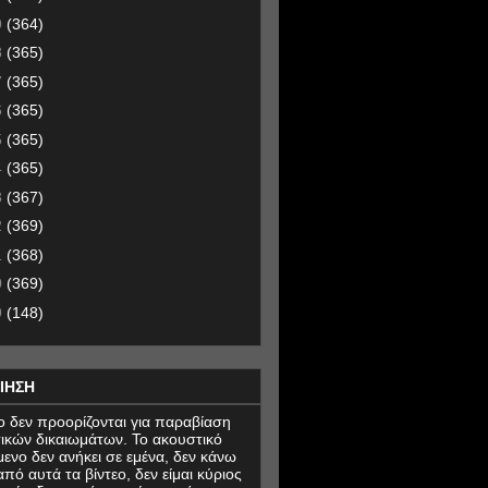
9
(364)
8
(365)
7
(365)
6
(365)
5
(365)
4
(365)
3
(367)
2
(369)
1
(368)
0
(369)
9
(148)
ΙΗΣΗ
εο δεν προορίζονται για παραβίαση
ικών δικαιωμάτων. Το ακουστικό
μενο δεν ανήκει σε εμένα, δεν κάνω
πό αυτά τα βίντεο, δεν είμαι κύριος