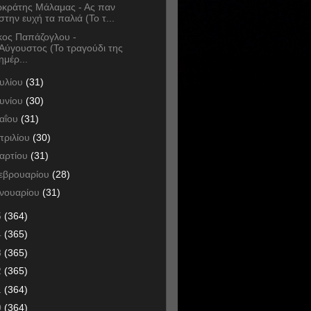
κράτης Μάλαμας - Ας παν
στην ευχή τα παλιά (Το τ...
κος Παπάζογλου -
Αύγουστος (Το τραγούδι της
ημέρ...
ουλίου
(31)
ουνίου
(30)
αΐου
(31)
πριλίου
(30)
αρτίου
(31)
εβρουαρίου
(28)
ανουαρίου
(31)
5
(364)
4
(365)
3
(365)
2
(365)
1
(364)
0
(364)