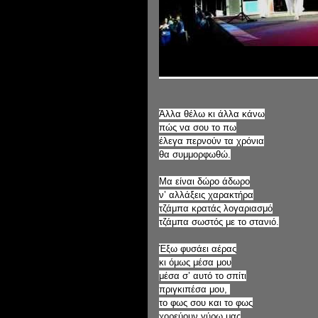
Άλλα θέλω κι άλλα κάνω
πώς να σου το πω
έλεγα περνούν τα χρόνια
θα συμμορφωθώ.
Μα είναι δώρο άδωρο
ν’ αλλάξεις χαρακτήρα
τζάμπα κρατάς λογαριασμό
τζάμπα σωστός με το στανιό.
Έξω φυσάει αέρας
κι όμως μέσα μου
μέσα σ’ αυτό το σπίτι
πριγκιπέσα μου,
το φως σου και το φως
χορεύουν γύρω μας