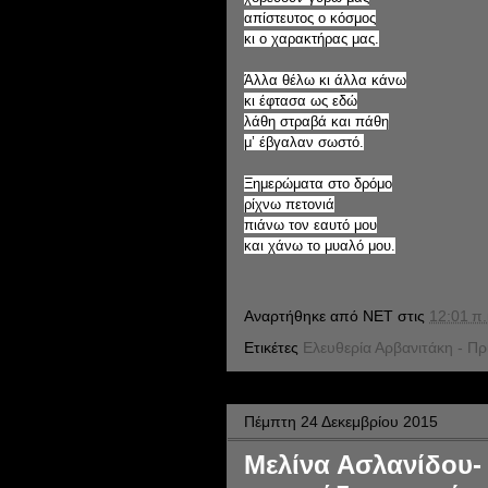
απίστευτος ο κόσμος
κι ο χαρακτήρας μας.
Άλλα θέλω κι άλλα κάνω
κι έφτασα ως εδώ
λάθη στραβά και πάθη
μ’ έβγαλαν σωστό.
Ξημερώματα στο δρόμο
ρίχνω πετονιά
πιάνω τον εαυτό μου
και χάνω το μυαλό μου.
Αναρτήθηκε από
NET
στις
12:01 π.
Ετικέτες
Ελευθερία Αρβανιτάκη - Πρ
Πέμπτη 24 Δεκεμβρίου 2015
Μελίνα Ασλανίδου- 