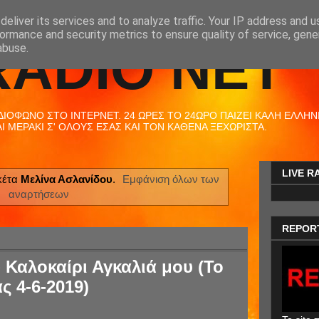
eliver its services and to analyze traffic. Your IP address and 
ormance and security metrics to ensure quality of service, gen
RADIO NET
abuse.
ΟΦΩΝΟ ΣΤΟ ΙΝΤΕΡΝΕΤ. 24 ΩΡΕΣ ΤΟ 24ΩΡΟ ΠΑΙΖΕΙ ΚΑΛΗ ΕΛΛΗΝΙΚ
 ΜΕΡΑΚΙ Σ' ΟΛΟΥΣ ΕΣΑΣ ΚΑΙ ΤΟΝ ΚΑΘΕΝΑ ΞΕΧΩΡΙΣΤΑ.
LIVE R
κέτα
Μελίνα Ασλανίδου
.
Εμφάνιση όλων των
αναρτήσεων
REPOR
 Καλοκαίρι Αγκαλιά μου (Το
ς 4-6-2019)