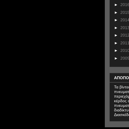
►
201
►
201
►
201
►
201
►
201
►
201
►
201
►
200
ΑΠΟΠΟ
Τα βίντ
πνευματ
περιεχό
κέρδος α
πνευματ
διαδίκτυ
Διασκέδ