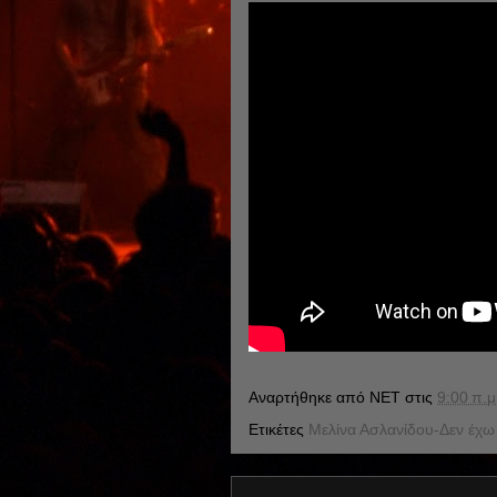
Αναρτήθηκε από
NET
στις
9:00 π.μ
Ετικέτες
Μελίνα Ασλανίδου-Δεν έχω