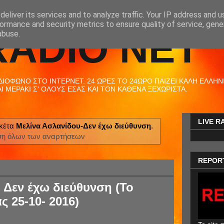
eliver its services and to analyze traffic. Your IP address and 
ormance and security metrics to ensure quality of service, gen
RADIO NET
abuse.
ΟΦΩΝΟ ΣΤΟ ΙΝΤΕΡΝΕΤ. 24 ΩΡΕΣ ΤΟ 24ΩΡΟ ΠΑΙΖΕΙ ΚΑΛΗ ΕΛΛΗΝΙΚ
 ΜΕΡΑΚΙ Σ' ΟΛΟΥΣ ΕΣΑΣ ΚΑΙ ΤΟΝ ΚΑΘΕΝΑ ΞΕΧΩΡΙΣΤΑ.
LIVE R
ικέτα
Μελίνα Ασλανίδου-Δεν έχω διεύθυνση
.
ση όλων των αναρτήσεων
REPOR
 Δεν έχω διεύθυνση (Το
ς 25-10- 2016)