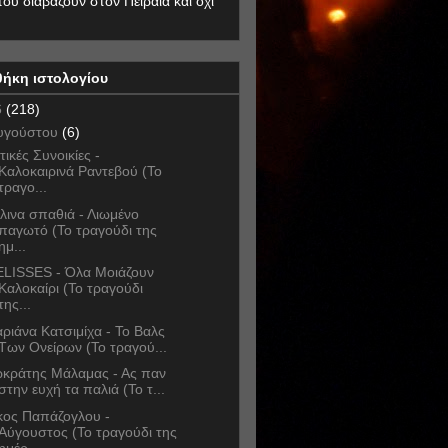
που διαβάζουν στον Πειραιά και όχι
θήκη ιστολογίου
6
(218)
υγούστου
(6)
τικές Συνοικίες -
Καλοκαιρινά Ραντεβού (Το
τραγο...
λινα σπαθιά - Λιωμένο
παγωτό (Το τραγούδι της
ημ...
LISSES - Όλα Μοιάζουν
Καλοκαίρι (Το τραγούδι
της...
ριάνα Κατσιμίχα - Το Βαλς
Των Ονείρων (Το τραγού...
κράτης Μάλαμας - Ας παν
στην ευχή τα παλιά (Το τ...
κος Παπάζογλου -
Αύγουστος (Το τραγούδι της
ημέρ...