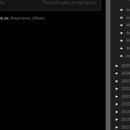
δα
Παλαιότερες αναρτήσεις
►
Ι
►
Ι
ή σε:
Αναρτήσεις (Atom)
►
Μ
►
Α
►
Μ
►
Φ
►
Ι
►
202
►
202
►
202
►
202
►
202
►
202
►
201
►
201
►
201