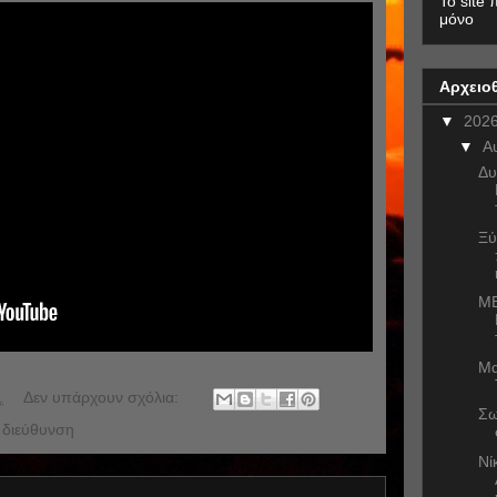
To site 
μόνο
Αρχειο
▼
202
▼
Α
Δυ
Ξύ
ME
Μα
.
Δεν υπάρχουν σχόλια:
Σω
 διεύθυνση
Νί