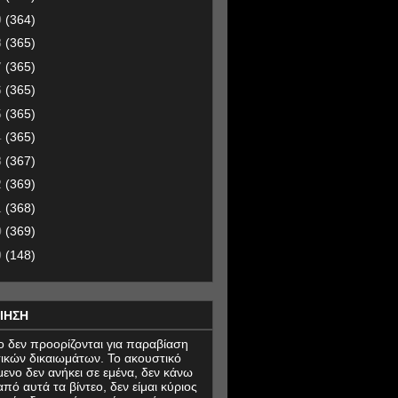
9
(364)
8
(365)
7
(365)
6
(365)
5
(365)
4
(365)
3
(367)
2
(369)
1
(368)
0
(369)
9
(148)
ΙΗΣΗ
εο δεν προορίζονται για παραβίαση
ικών δικαιωμάτων. Το ακουστικό
μενο δεν ανήκει σε εμένα, δεν κάνω
πό αυτά τα βίντεο, δεν είμαι κύριος