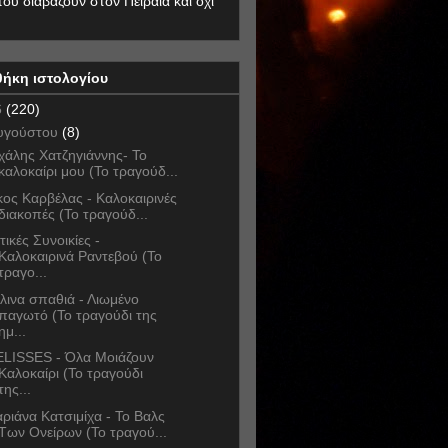
που διαβάζουν στον Πειραιά και όχι
θήκη ιστολογίου
6
(220)
υγούστου
(8)
χάλης Χατζηγιάννης- Το
καλοκαίρι μου (Το τραγούδ...
κος Καρβέλας - Καλοκαιρινές
διακοπές (Το τραγούδ...
τικές Συνοικίες -
Καλοκαιρινά Ραντεβού (Το
τραγο...
λινα σπαθιά - Λιωμένο
παγωτό (Το τραγούδι της
ημ...
LISSES - Όλα Μοιάζουν
Καλοκαίρι (Το τραγούδι
της...
ριάνα Κατσιμίχα - Το Βαλς
Των Ονείρων (Το τραγού...