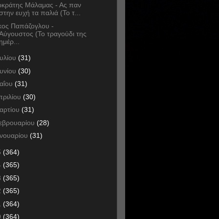
κράτης Μάλαμας - Ας παν
στην ευχή τα παλιά (Το τ...
κος Παπάζογλου -
Αύγουστος (Το τραγούδι της
ημέρ...
ουλίου
(31)
ουνίου
(30)
αΐου
(31)
πριλίου
(30)
αρτίου
(31)
εβρουαρίου
(28)
ανουαρίου
(31)
5
(364)
4
(365)
3
(365)
2
(365)
1
(364)
0
(364)