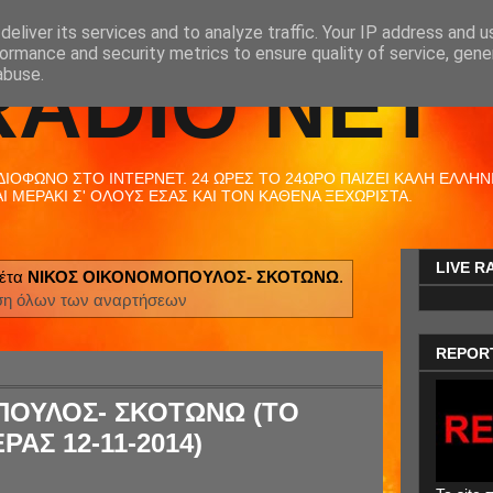
eliver its services and to analyze traffic. Your IP address and 
ormance and security metrics to ensure quality of service, gen
RADIO NET
abuse.
ΟΦΩΝΟ ΣΤΟ ΙΝΤΕΡΝΕΤ. 24 ΩΡΕΣ ΤΟ 24ΩΡΟ ΠΑΙΖΕΙ ΚΑΛΗ ΕΛΛΗΝΙΚ
 ΜΕΡΑΚΙ Σ' ΟΛΟΥΣ ΕΣΑΣ ΚΑΙ ΤΟΝ ΚΑΘΕΝΑ ΞΕΧΩΡΙΣΤΑ.
LIVE R
κέτα
ΝΙΚΟΣ ΟΙΚΟΝΟΜΟΠΟΥΛΟΣ- ΣΚΟΤΩΝΩ
.
ση όλων των αναρτήσεων
REPOR
ΠΟΥΛΟΣ- ΣΚΟΤΩΝΩ (ΤΟ
ΑΣ 12-11-2014)