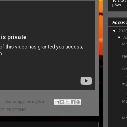
To site 
μόνο
Αρχειο
▼
202
▼
Α
Μι
Νί
Δυ
Ξύ
ME
.
Δεν υπάρχουν σχόλια:
ΟΣ- ΣΚΟΤΩΝΩ
Μα