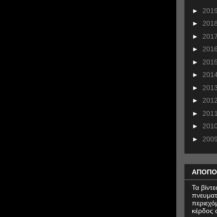
►
201
►
201
►
201
►
201
►
201
►
201
►
201
►
201
►
201
►
201
►
200
ΑΠΟΠΟ
Τα βίντ
πνευματ
περιεχό
κέρδος α