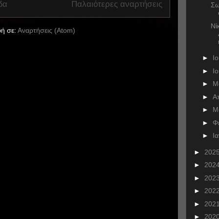
δα
Παλαιότερες αναρτήσεις
Σω
Νί
ή σε:
Αναρτήσεις (Atom)
►
Ι
►
Ι
►
Μ
►
Α
►
Μ
►
Φ
►
Ι
►
202
►
202
►
202
►
202
►
202
►
202