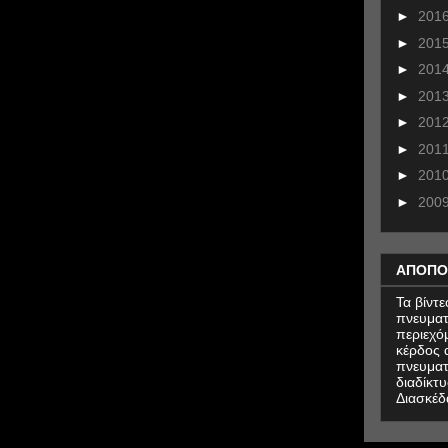
►
201
►
201
►
201
►
201
►
201
►
201
►
201
►
200
ΑΠΟΠΟ
Τα βίντ
πνευματ
περιεχό
κέρδος α
πνευματ
διαδίκτυ
Διασκέδ