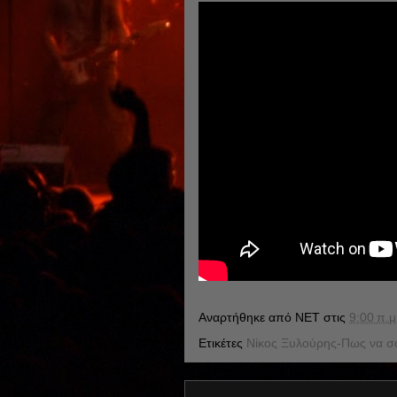
Αναρτήθηκε από
NET
στις
9:00 π.μ
Ετικέτες
Νίκος Ξυλούρης-Πως να 