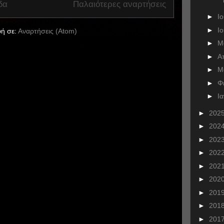
δα
Παλαιότερες αναρτήσεις
►
Ι
►
Ι
ή σε:
Αναρτήσεις (Atom)
►
Μ
►
Α
►
Μ
►
Φ
►
Ι
►
202
►
202
►
202
►
202
►
202
►
202
►
201
►
201
►
201