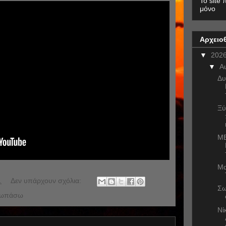
To site 
μόνο
Αρχειο
▼
202
▼
Α
Δυ
Ξύ
ME
Μα
.
Δεν υπάρχουν σχόλια:
Σω
σωπάσω
Νί