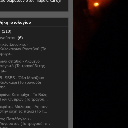
που διαβάζουν στον Πειραιά και όχι
θήκη ιστολογίου
6
(218)
υγούστου
(6)
τικές Συνοικίες -
Καλοκαιρινά Ραντεβού (Το
τραγο...
λινα σπαθιά - Λιωμένο
παγωτό (Το τραγούδι της
ημ...
LISSES - Όλα Μοιάζουν
Καλοκαίρι (Το τραγούδι
της...
ριάνα Κατσιμίχα - Το Βαλς
Των Ονείρων (Το τραγού...
κράτης Μάλαμας - Ας παν
στην ευχή τα παλιά (Το τ...
κος Παπάζογλου -
Αύγουστος (Το τραγούδι της
ημέρ...