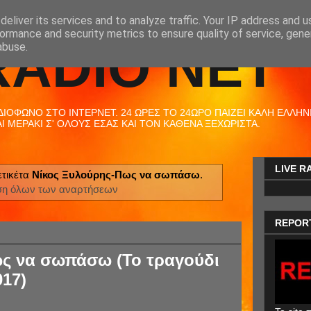
eliver its services and to analyze traffic. Your IP address and 
ormance and security metrics to ensure quality of service, gen
RADIO NET
abuse.
ΟΦΩΝΟ ΣΤΟ ΙΝΤΕΡΝΕΤ. 24 ΩΡΕΣ ΤΟ 24ΩΡΟ ΠΑΙΖΕΙ ΚΑΛΗ ΕΛΛΗΝΙΚ
 ΜΕΡΑΚΙ Σ' ΟΛΟΥΣ ΕΣΑΣ ΚΑΙ ΤΟΝ ΚΑΘΕΝΑ ΞΕΧΩΡΙΣΤΑ.
LIVE R
τικέτα
Νίκος Ξυλούρης-Πως να σωπάσω
.
ση όλων των αναρτήσεων
REPOR
ς να σωπάσω (Το τραγούδι
017)