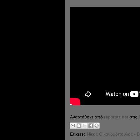
Αναρτήθηκε από
reportaz net
στις
Ετικέτες
Νίκος Οικονομόπουλος - Β