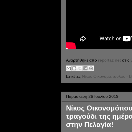
Αναρτήθηκε από
reportaz net
στις
Ετικέτες
Νίκος Οικονομόπουλος - Β
Παρασκευή 26 Ιουλίου 2019
Νίκος Οικονομόπουλ
τραγούδι της ημέρα
στην Πελαγία!