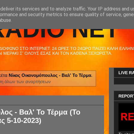
eliver its services and to analyze traffic. Your IP address and 
ormance and security metrics to ensure quality of service, gen
RADIO NET
abuse.
ΟΦΩΝΟ ΣΤΟ ΙΝΤΕΡΝΕΤ. 24 ΩΡΕΣ ΤΟ 24ΩΡΟ ΠΑΙΖΕΙ ΚΑΛΗ ΕΛΛΗΝΙΚ
 ΜΕΡΑΚΙ Σ' ΟΛΟΥΣ ΕΣΑΣ ΚΑΙ ΤΟΝ ΚΑΘΕΝΑ ΞΕΧΩΡΙΣΤΑ.
LIVE R
κέτα
Νίκος Οικονομόπουλος - Βαλ' Το Τέρμα
.
ση όλων των αναρτήσεων
REPOR
ος - Βαλ' Το Τέρμα (Το
ς 5-10-2023)