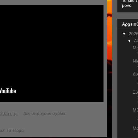
To site 
μόνο
Αρχειο
▼
202
▼
Α
Μι
Νί
Δυ
Ξύ
ME
2:05 π.μ.
Δεν υπάρχουν σχόλια:
Μα
αλ' Το Τέρμα