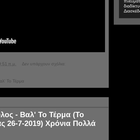
πνευματ
διαδίκτυ
Διασκέδ
9:51 π.μ.
Δεν υπάρχουν σχόλια:
αλ' Το Τέρμα
ος - Βαλ' Το Τέρμα (Το
ς 26-7-2019) Χρόνια Πολλά