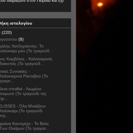
που διαβάζουν στον Πειραιά και όχι
θήκη ιστολογίου
6
(220)
υγούστου
(8)
χάλης Χατζηγιάννης- Το
καλοκαίρι μου (Το τραγούδ...
κος Καρβέλας - Καλοκαιρινές
διακοπές (Το τραγούδ...
τικές Συνοικίες -
Καλοκαιρινά Ραντεβού (Το
τραγο...
λινα σπαθιά - Λιωμένο
παγωτό (Το τραγούδι της
ημ...
LISSES - Όλα Μοιάζουν
Καλοκαίρι (Το τραγούδι
της...
ριάνα Κατσιμίχα - Το Βαλς
Των Ονείρων (Το τραγού...