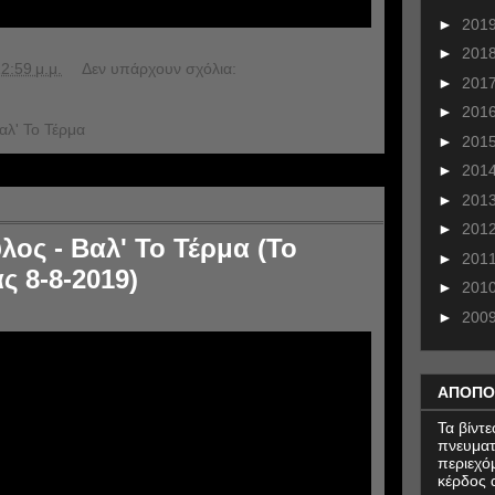
►
201
►
201
2:59 μ.μ.
Δεν υπάρχουν σχόλια:
►
201
►
201
αλ' Το Τέρμα
►
201
►
201
►
201
►
201
ος - Βαλ' Το Τέρμα (Το
►
201
ς 8-8-2019)
►
201
►
200
ΑΠΟΠΟ
Τα βίντ
πνευματ
περιεχό
κέρδος α