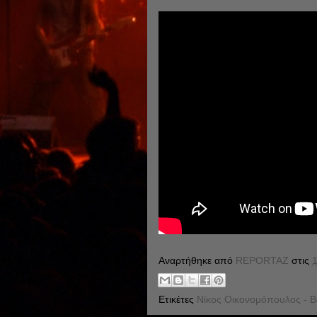
Αναρτήθηκε από
REPORTAZ
στις
1
Ετικέτες
Νίκος Οικονομόπουλος - Β