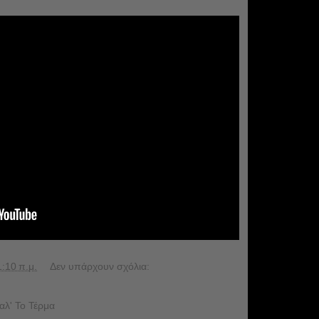
1:10 π.μ.
Δεν υπάρχουν σχόλια:
αλ' Το Τέρμα