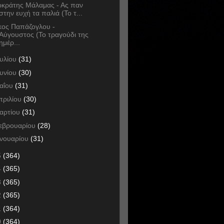
κράτης Μάλαμας - Ας παν
στην ευχή τα παλιά (Το τ...
κος Παπάζογλου -
Αύγουστος (Το τραγούδι της
ημέρ...
ουλίου
(31)
ουνίου
(30)
αΐου
(31)
πριλίου
(30)
αρτίου
(31)
εβρουαρίου
(28)
ανουαρίου
(31)
5
(364)
4
(365)
3
(365)
2
(365)
1
(364)
0
(364)