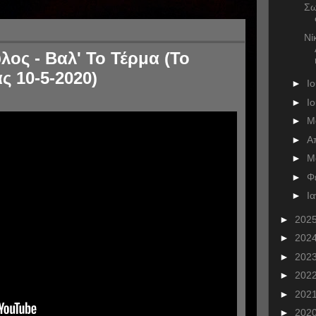
Σω
Νί
ος - Βαλ' Το Τέρμα (Το
ς 10-5-2020)
►
Ι
►
Ι
►
Μ
►
Α
►
Μ
►
Φ
►
Ι
►
202
►
202
►
202
►
202
►
202
►
202