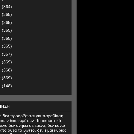
9
(364)
8
(365)
7
(365)
6
(365)
5
(365)
4
(365)
3
(367)
2
(369)
1
(368)
0
(369)
9
(148)
ΙΗΣΗ
εο δεν προορίζονται για παραβίαση
ικών δικαιωμάτων. Το ακουστικό
μενο δεν ανήκει σε εμένα, δεν κάνω
πό αυτά τα βίντεο, δεν είμαι κύριος