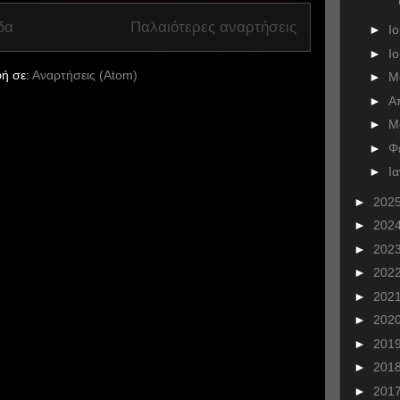
δα
Παλαιότερες αναρτήσεις
►
Ι
►
Ι
ή σε:
Αναρτήσεις (Atom)
►
Μ
►
Α
►
Μ
►
Φ
►
Ι
►
202
►
202
►
202
►
202
►
202
►
202
►
201
►
201
►
201