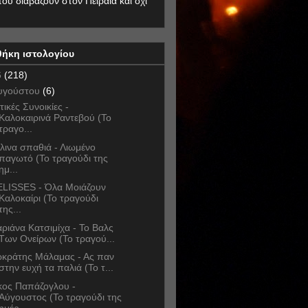
που διαβάζουν στον Πειραιά και όχι
θήκη ιστολογίου
6
(218)
υγούστου
(6)
τικές Συνοικίες -
Καλοκαιρινά Ραντεβού (Το
τραγο...
λινα σπαθιά - Λιωμένο
παγωτό (Το τραγούδι της
ημ...
LISSES - Όλα Μοιάζουν
Καλοκαίρι (Το τραγούδι
της...
ριάνα Κατσιμίχα - Το Βαλς
Των Ονείρων (Το τραγού...
κράτης Μάλαμας - Ας παν
στην ευχή τα παλιά (Το τ...
κος Παπάζογλου -
Αύγουστος (Το τραγούδι της
ημέρ...