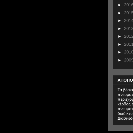
►
201
►
201
►
201
►
201
►
201
►
201
►
201
►
200
ΑΠΟΠΟ
Τα βίντ
πνευματ
περιεχό
κέρδος α
πνευματ
διαδίκτυ
Διασκέδ