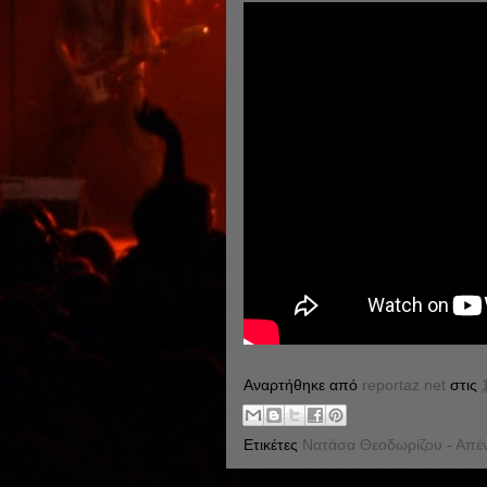
Αναρτήθηκε από
reportaz net
στις
Ετικέτες
Νατάσα Θεοδωρίζου - Απέν