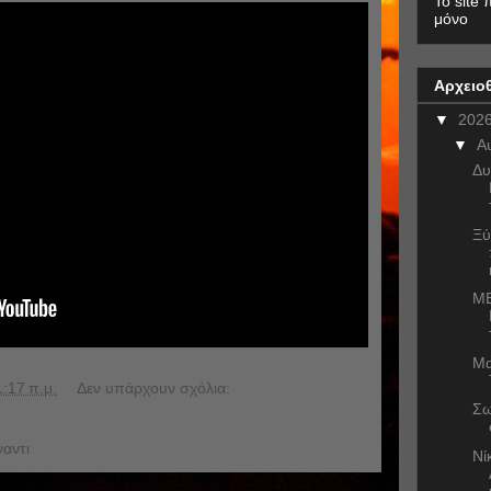
To site 
μόνο
Αρχειο
▼
202
▼
Α
Δυ
Ξύ
ME
Μα
1:17 π.μ.
Δεν υπάρχουν σχόλια:
Σω
αντι
Νί