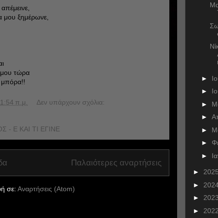
Μα
 απέμεινε,
α μου ξημέρωνε,
Σω
Νί
,
αι
ό μου τώρα
►
Ι
 μπόρα!!
►
Ι
1:54 π.μ.
Δεν υπάρχουν σχόλια:
►
Μ
►
Α
- Ε ΚΑΙ ΤΙ ΕΓΙΝΕ
►
Μ
►
Φ
►
Ι
δα
Παλαιότερες αναρτήσεις
►
202
►
202
ή σε:
Αναρτήσεις (Atom)
►
202
►
202