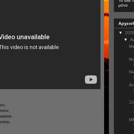
To site 
μόνο
Αρχειο
▼
202
▼
Α
Με
Μι
Νί
Δυ
Ξύ
υν,
σουν,
αγίσει.
ME
τίσει.