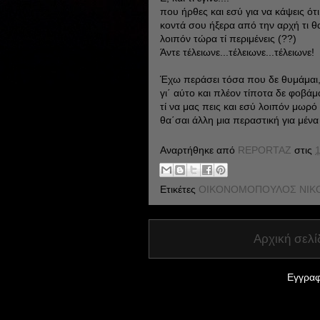
που ήρθες και εσύ για να κάψεις ότι
κοντά σου ήξερα από την αρχή τι θ
λοιπόν τώρα τί περιμένεις (??)
Άντε τέλειωνε...τέλειωνε...τέλειωνε!
Έχω περάσει τόσα που δε θυμάμαι
γι΄ αύτο και πλέον τίποτα δε φοβάμ
τί να μας πεις και εσύ λοιπόν μωρ
θα΄σαι άλλη μια περαστική για μένα
Αναρτήθηκε από
REPORTAZ
στις
1
Ετικέτες
ΟΙΚΟΝΟΜΟΠΟΥΛΟΣ ΝΙΚΟΣ 
Αρχική σελί
Εγγραφ