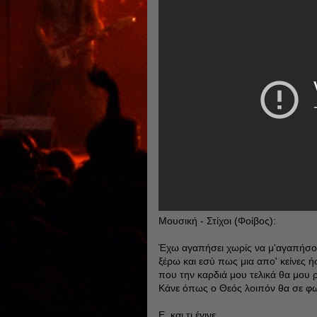
Μουσική - Στίχοι (Φοίβος):
Έχω αγαπήσει χωρίς να μ'αγαπήσο
ξέρω και εσύ πως μια απο' κείνες ή
που την καρδιά μου τελικά θα μου ρ
Κάνε όπως ο Θεός λοιπόν θα σε φω
Ε, και τι έγινε....