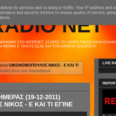
eliver its services and to analyze traffic. Your IP address and 
ormance and security metrics to ensure quality of service, gen
RADIO NET
abuse.
ΟΦΩΝΟ ΣΤΟ ΙΝΤΕΡΝΕΤ. 24 ΩΡΕΣ ΤΟ 24ΩΡΟ ΠΑΙΖΕΙ ΚΑΛΗ ΕΛΛΗΝΙΚ
 ΜΕΡΑΚΙ Σ' ΟΛΟΥΣ ΕΣΑΣ ΚΑΙ ΤΟΝ ΚΑΘΕΝΑ ΞΕΧΩΡΙΣΤΑ.
LIVE R
ικέτα
ΟΙΚΟΝΟΜΟΠΟΥΛΟΣ ΝΙΚΟΣ - Ε ΚΑΙ ΤΙ
άνιση όλων των αναρτήσεων
REPOR
ΜΕΡΑΣ (19-12-2011)
ΙΚΟΣ - Ε ΚΑΙ ΤΙ ΕΓΙΝΕ