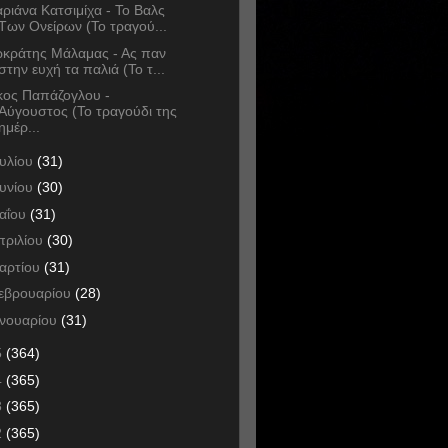
ριάνα Κατσιμίχα - Το Βαλς
Των Ονείρων (Το τραγού...
κράτης Μάλαμας - Ας παν
στην ευχή τα παλιά (Το τ...
κος Παπάζογλου -
Αύγουστος (Το τραγούδι της
ημέρ...
ουλίου
(31)
ουνίου
(30)
αΐου
(31)
πριλίου
(30)
αρτίου
(31)
εβρουαρίου
(28)
ανουαρίου
(31)
5
(364)
4
(365)
3
(365)
2
(365)