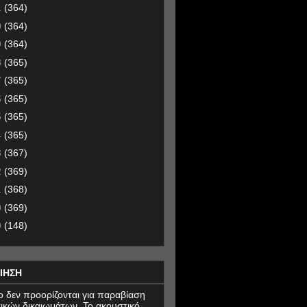
1
(364)
0
(364)
9
(364)
8
(365)
7
(365)
6
(365)
5
(365)
4
(365)
3
(367)
2
(369)
1
(368)
0
(369)
9
(148)
ΙΗΣΗ
εο δεν προορίζονται για παραβίαση
ικών δικαιωμάτων. Το ακουστικό