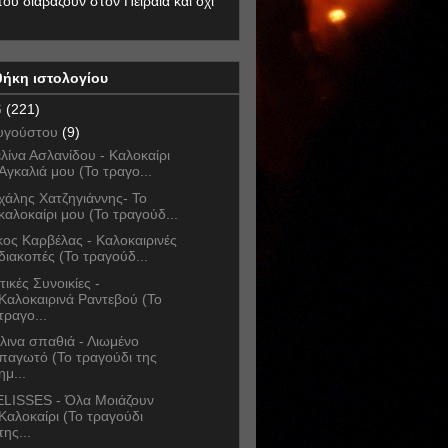
που διαβάζουν στον Πειραιά και όχι
θήκη ιστολογίου
6
(221)
υγούστου
(9)
λίνα Ασλανίδου - Καλοκαίρι
Αγκαλιά μου (Το τραγο...
χάλης Χατζηγιάννης- Το
καλοκαίρι μου (Το τραγούδ...
κος Καρβέλας - Καλοκαιρινές
διακοπές (Το τραγούδ...
τικές Συνοικίες -
Καλοκαιρινά Ραντεβού (Το
τραγο...
λινα σπαθιά - Λιωμένο
παγωτό (Το τραγούδι της
ημ...
LISSES - Όλα Μοιάζουν
Καλοκαίρι (Το τραγούδι
της...