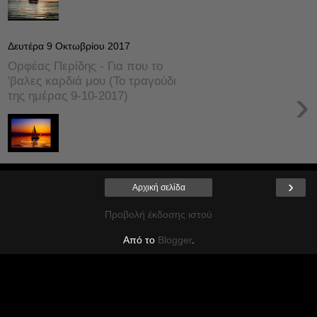
Δευτέρα 9 Οκτωβρίου 2017
Ορφέας Περίδης - Για που το
'βαλες καρδιά μου (Το τραγούδι
›
της ημέρας 9-10-2017)
›
Αρχική σελίδα
Προβολή έκδοσης ιστού
Από το
Blogger
.