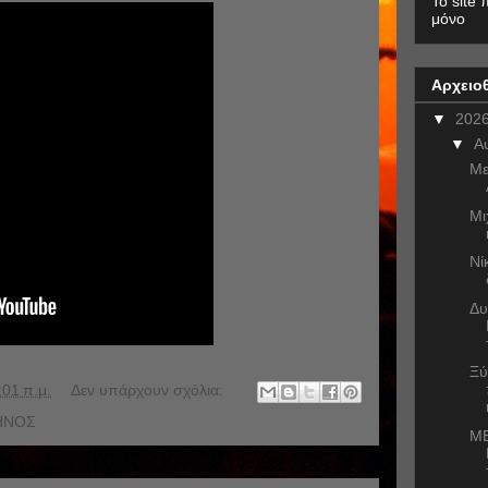
To site 
μόνο
Αρχειο
▼
202
▼
Α
Με
Μι
Νί
Δυ
Ξύ
:01 π.μ.
Δεν υπάρχουν σχόλια:
ΗΝΟΣ
ME