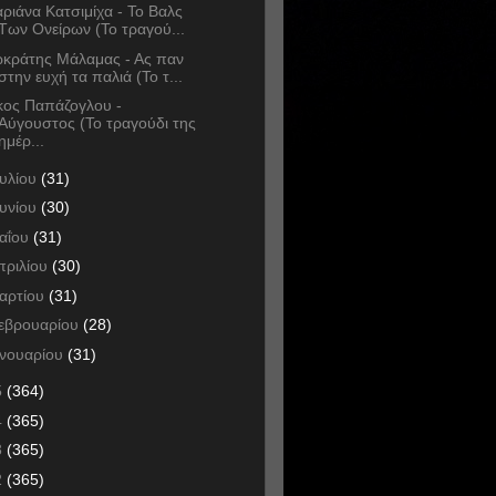
ριάνα Κατσιμίχα - Το Βαλς
Των Ονείρων (Το τραγού...
κράτης Μάλαμας - Ας παν
στην ευχή τα παλιά (Το τ...
κος Παπάζογλου -
Αύγουστος (Το τραγούδι της
ημέρ...
ουλίου
(31)
ουνίου
(30)
αΐου
(31)
πριλίου
(30)
αρτίου
(31)
εβρουαρίου
(28)
ανουαρίου
(31)
5
(364)
4
(365)
3
(365)
2
(365)