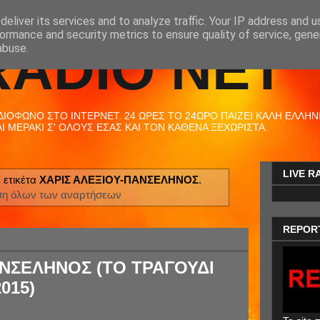
eliver its services and to analyze traffic. Your IP address and 
ormance and security metrics to ensure quality of service, gen
RADIO NET
abuse.
ΟΦΩΝΟ ΣΤΟ ΙΝΤΕΡΝΕΤ. 24 ΩΡΕΣ ΤΟ 24ΩΡΟ ΠΑΙΖΕΙ ΚΑΛΗ ΕΛΛΗΝΙΚ
 ΜΕΡΑΚΙ Σ' ΟΛΟΥΣ ΕΣΑΣ ΚΑΙ ΤΟΝ ΚΑΘΕΝΑ ΞΕΧΩΡΙΣΤΑ.
LIVE R
 ετικέτα
ΧΑΡΙΣ ΑΛΕΞΙΟΥ-ΠΑΝΣΕΛΗΝΟΣ
.
ση όλων των αναρτήσεων
REPOR
ΑΝΣΕΛΗΝΟΣ (ΤΟ ΤΡΑΓΟΥΔΙ
015)