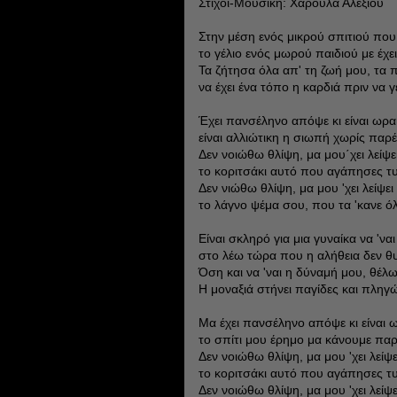
Στίχοι-Μουσική: Χαρούλα Αλεξίου
Στην μέση ενός μικρού σπιτιού που 
το γέλιο ενός μωρού παιδιού με έχει
Τα ζήτησα όλα απ' τη ζωή μου, τα
να έχει ένα τόπο η καρδιά πριν να γ
Έχει πανσέληνο απόψε κι είναι ωρα
είναι αλλιώτικη η σιωπή χωρίς παρέ
Δεν νοιώθω θλίψη, μα μου΄χει λείψε
το κοριτσάκι αυτό που αγάπησες τυ
Δεν νιώθω θλίψη, μα μου 'χει λείψει
το λάγνο ψέμα σου, που τα 'κανε ό
Είναι σκληρό για μια γυναίκα να 'να
στο λέω τώρα που η αλήθεια δεν θ
Όση και να 'ναι η δύναμή μου, θέλ
Η μοναξιά στήνει παγίδες και πληγών
Μα έχει πανσέληνο απόψε κι είναι 
το σπίτι μου έρημο μα κάνουμε παρ
Δεν νοιώθω θλίψη, μα μου 'χει λείψε
το κοριτσάκι αυτό που αγάπησες τυ
Δεν νοιώθω θλίψη, μα μου 'χει λείψε