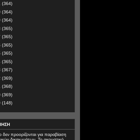
1
(364)
0
(364)
9
(364)
8
(365)
7
(365)
6
(365)
5
(365)
4
(365)
3
(367)
2
(369)
1
(368)
0
(369)
9
(148)
ΙΗΣΗ
εο δεν προορίζονται για παραβίαση
ικών δικαιωμάτων. Το ακουστικό