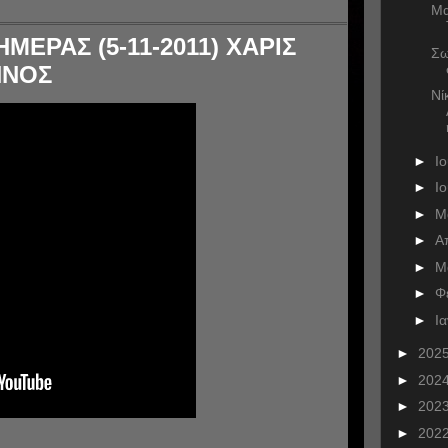
Μα
ΜΕΡΑΣ (5-11-2011) ΧΑΡΙΣ
Σω
ΗΝΟΣ
Νί
►
Ι
►
Ι
►
Μ
►
Α
►
Μ
►
Φ
►
Ι
►
202
►
202
►
202
►
202