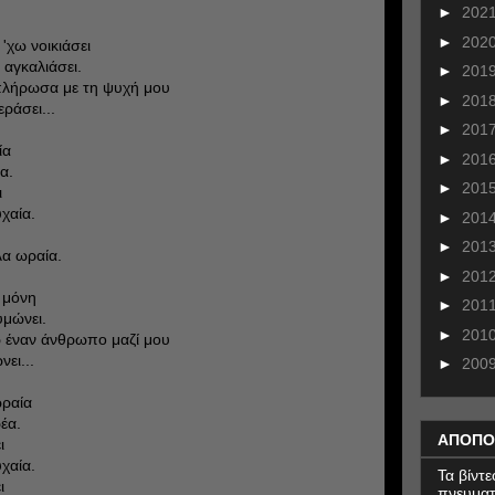
►
202
►
202
'χω νοικιάσει
 αγκαλιάσει.
►
201
 πλήρωσα με τη ψυχή μου
►
201
εράσει...
►
201
ία
►
201
α.
►
201
ι
χαία.
►
201
►
201
λα ωραία.
►
201
ι μόνη
►
201
υμώνει.
►
201
ω έναν άνθρωπο μαζί μου
ει...
►
200
ωραία
έα.
ΑΠΟΠΟ
ι
χαία.
Τα βίντ
ι
πνευματ