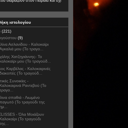
που διαβάζουν στον Πειραιά και όχι
θήκη ιστολογίου
6
(221)
υγούστου
(9)
λίνα Ασλανίδου - Καλοκαίρι
Αγκαλιά μου (Το τραγο...
χάλης Χατζηγιάννης- Το
καλοκαίρι μου (Το τραγούδ...
κος Καρβέλας - Καλοκαιρινές
διακοπές (Το τραγούδ...
τικές Συνοικίες -
Καλοκαιρινά Ραντεβού (Το
τραγο...
λινα σπαθιά - Λιωμένο
παγωτό (Το τραγούδι της
ημ...
LISSES - Όλα Μοιάζουν
Καλοκαίρι (Το τραγούδι
της...