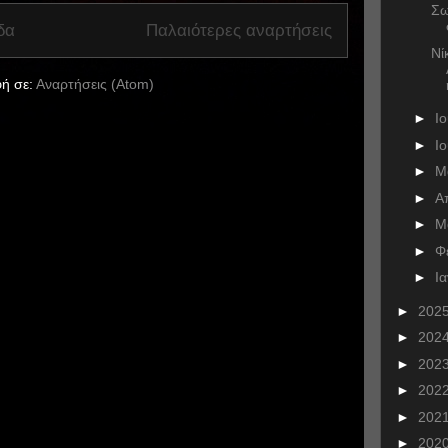
Σω
δα
Παλαιότερες αναρτήσεις
Νί
ή σε:
Αναρτήσεις (Atom)
►
Ι
►
Ι
►
Μ
►
Α
►
Μ
►
Φ
►
Ι
►
202
►
202
►
202
►
202
►
202
►
202