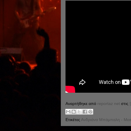
Αναρτήθηκε από
reportaz net
στις
Ετικέτες
Ανδριάνα Μπάμπαλη - Με