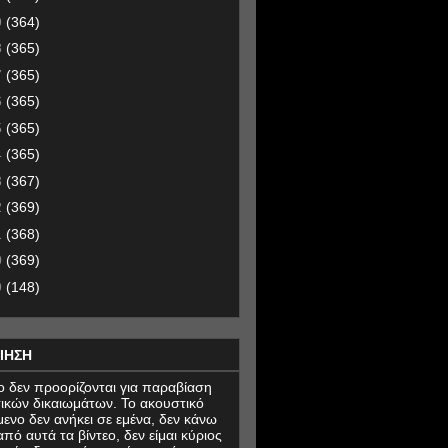
9
(364)
8
(365)
7
(365)
6
(365)
5
(365)
4
(365)
3
(367)
2
(369)
1
(368)
0
(369)
9
(148)
ΙΗΣΗ
εο δεν προορίζονται για παραβίαση
ικών δικαιωμάτων. Το ακουστικό
μενο δεν ανήκει σε εμένα, δεν κάνω
πό αυτά τα βίντεο, δεν είμαι κύριος