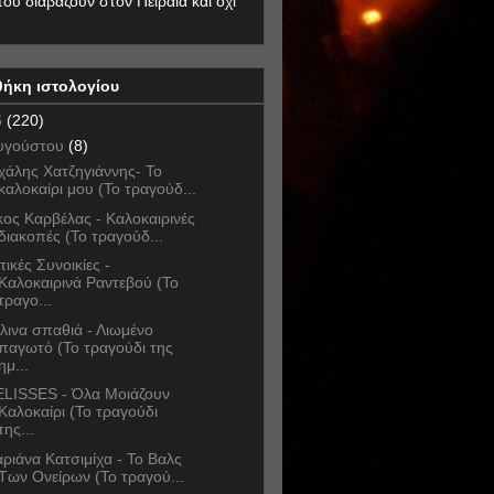
που διαβάζουν στον Πειραιά και όχι
θήκη ιστολογίου
6
(220)
υγούστου
(8)
χάλης Χατζηγιάννης- Το
καλοκαίρι μου (Το τραγούδ...
κος Καρβέλας - Καλοκαιρινές
διακοπές (Το τραγούδ...
τικές Συνοικίες -
Καλοκαιρινά Ραντεβού (Το
τραγο...
λινα σπαθιά - Λιωμένο
παγωτό (Το τραγούδι της
ημ...
LISSES - Όλα Μοιάζουν
Καλοκαίρι (Το τραγούδι
της...
ριάνα Κατσιμίχα - Το Βαλς
Των Ονείρων (Το τραγού...