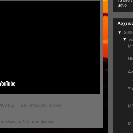
To site 
μόνο
Αρχειο
▼
202
▼
Α
Μι
Νί
Δυ
Ξύ
9:00 π.μ.
Δεν υπάρχουν σχόλια:
ME
σοπέλαγα
,
η λέξη που δεν λες
Μα