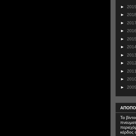
►
201
►
201
►
201
►
201
►
201
►
201
►
201
►
201
►
201
►
201
►
200
ΑΠΟΠΟ
Τα βίντ
πνευματ
περιεχό
κέρδος α