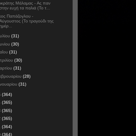
κράτης Μάλαμας - Ας παν
στην ευχή τα παλιά (Το τ...
κος Παπάζογλου -
Αύγουστος (Το τραγούδι της
ημέρ...
ουλίου
(31)
ουνίου
(30)
αΐου
(31)
πριλίου
(30)
αρτίου
(31)
εβρουαρίου
(28)
ανουαρίου
(31)
5
(364)
4
(365)
3
(365)
2
(365)
1
(364)
0
(364)