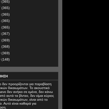
8
(365)
7
(365)
6
(365)
5
(365)
4
(365)
3
(367)
2
(369)
1
(368)
0
(369)
9
(148)
ΙΗΣΗ
εο δεν προορίζονται για παραβίαση
ικών δικαιωμάτων. Το ακουστικό
μενο δεν ανήκει σε εμένα, δεν κάνω
πό αυτά τα βίντεο, δεν είμαι κύριος
ικών δικαιωμάτων, είναι από το
ο. Αυτό είναι καθαρά για
αση.