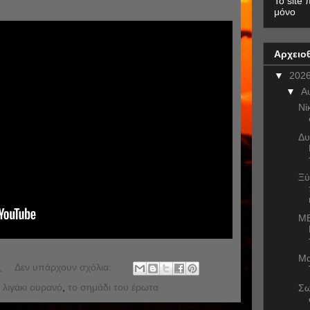
To site 
μόνο
Αρχειο
▼
202
▼
Α
Νί
Δυ
Ξύ
ME
Μα
.
Δεν υπάρχουν σχόλια:
 λιγάκι ουρανό
,
το σημάδι του έρωτα
Σω