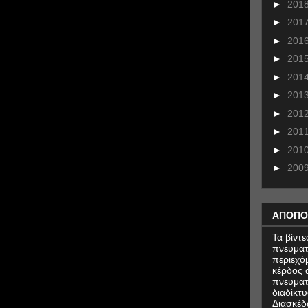
►
201
►
201
►
201
►
201
►
201
►
201
►
201
►
201
►
201
►
200
ΑΠΟΠΟ
Τα βίντ
πνευματ
περιεχό
κέρδος α
πνευματ
διαδίκτυ
Διασκέδ