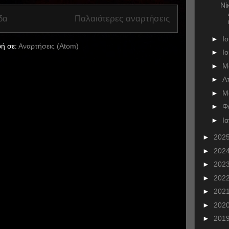
Νί
δα
Παλαιότερες αναρτήσεις
►
Ι
ή σε:
Αναρτήσεις (Atom)
►
Ι
►
Μ
►
Α
►
Μ
►
Φ
►
Ι
►
202
►
202
►
202
►
202
►
202
►
202
►
201