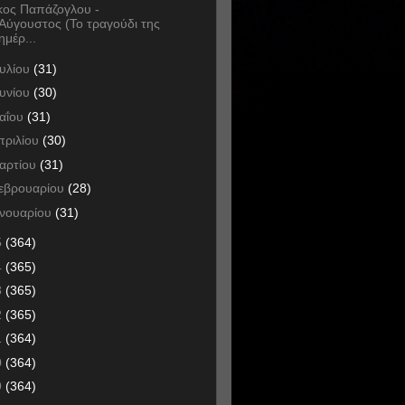
κος Παπάζογλου -
Αύγουστος (Το τραγούδι της
ημέρ...
ουλίου
(31)
ουνίου
(30)
αΐου
(31)
πριλίου
(30)
αρτίου
(31)
εβρουαρίου
(28)
ανουαρίου
(31)
5
(364)
4
(365)
3
(365)
2
(365)
1
(364)
0
(364)
9
(364)