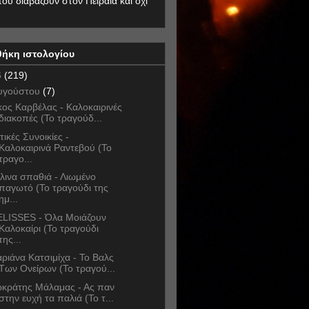
που διαβάζουν στον Πειραιά και όχι
θήκη ιστολογίου
6
(219)
υγούστου
(7)
κος Καρβέλας - Καλοκαιρινές
διακοπές (Το τραγούδ...
τικές Συνοικίες -
Καλοκαιρινά Ραντεβού (Το
τραγο...
λινα σπαθιά - Λιωμένο
παγωτό (Το τραγούδι της
ημ...
LISSES - Όλα Μοιάζουν
Καλοκαίρι (Το τραγούδι
της...
ριάνα Κατσιμίχα - Το Βαλς
Των Ονείρων (Το τραγού...
κράτης Μάλαμας - Ας παν
στην ευχή τα παλιά (Το τ...