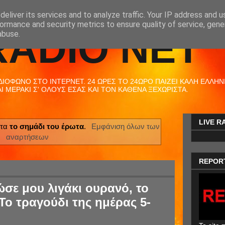
eliver its services and to analyze traffic. Your IP address and 
ormance and security metrics to ensure quality of service, gen
RADIO NET
abuse.
ΟΦΩΝΟ ΣΤΟ ΙΝΤΕΡΝΕΤ. 24 ΩΡΕΣ ΤΟ 24ΩΡΟ ΠΑΙΖΕΙ ΚΑΛΗ ΕΛΛΗΝΙΚ
 ΜΕΡΑΚΙ Σ' ΟΛΟΥΣ ΕΣΑΣ ΚΑΙ ΤΟΝ ΚΑΘΕΝΑ ΞΕΧΩΡΙΣΤΑ.
LIVE R
έτα
το σημάδι του έρωτα
.
Εμφάνιση όλων των
αναρτήσεων
REPOR
ώσε μου λιγάκι ουρανό, το
Το τραγούδι της ημέρας 5-