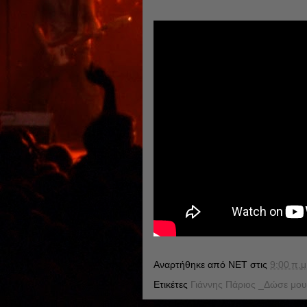
Αναρτήθηκε από
NET
στις
9:00 π.μ
Ετικέτες
Γιάννης Πάριος _Δώσε μου