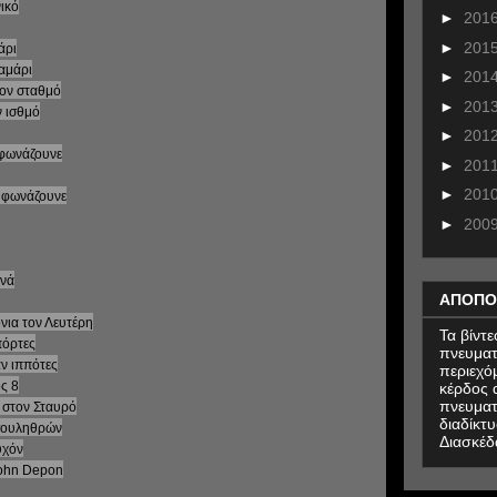
νικό
►
201
►
201
άρι
καμάρι
►
201
τον σταθμό
►
201
ν ισθμό
►
201
ά φωνάζουνε
►
201
►
201
ά φωνάζουνε
►
200
ινά
ΑΠΟΠΟ
νια τον Λευτέρη
Τα βίντ
πόρτες
πνευματ
ν ιππότες
περιεχό
ός 8
κέρδος α
πνευματ
α στον Σταυρό
διαδίκτυ
τσουληθρών
Διασκέδ
υχόν
John Depon