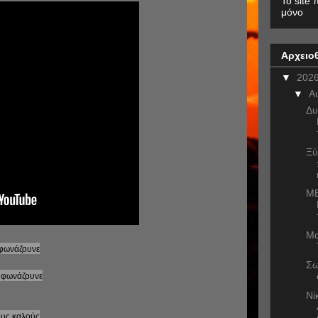
To site 
μόνο
Αρχειο
▼
202
▼
Α
Δυ
Ξύ
ME
Μα
ά φωνάζουνε
Σω
ά φωνάζουνε
Νί
ους καλούς