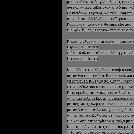
μπασκετάκι στον Διογένη όλοι μες τον πα
άντε και κανένα τάβλι, σκάκι στο δημοτικό
Ρεμπετάδικα, Πηγάδα, Ανηφόρι, Τουμπακ
στην πλατεία Αλεξάνδρας του Περαία το 
Καραϊσκάκη το στολίδι Φάληρο έξω από 
κι οι φωνές μας με τα γκολ φτάνανε ως το
Κι όλα τα αλάνια απ’ τη παλιά τη γειτονι
Περαία μου Περαία
κι όλα τα αλάνια απ’ την παλιά τη γειτονι
Περαία μου Περαία
Να μεθάμε και καλά μόνο μ’ αναψυκτικά
με την Έφη και την Νίκη βράδια καλοκαιρ
να ξυπνάμε 5 Κ με των σκύλων την αγέλη
και να βλέπω σαν τον Batman στα μπαλκό
Πότε πρόβες πότε νότες πότε ταβανάτες 
στην Καστέλλα με βροχή τα μπακούρια σα
με τους Δότες, πλήκτρα, TiVenno, 9o, Οδ
με τον Δον και τον Αντώνη jamming δίπλ
Απ’ το Τζάννειο Δολιανών με τ’ αρμόνιο 
κι η κολλητή απ’ το τρίτο να φωνάζει μη τ
Να μας σώζαν οι ατάκες του σοφού μας 
τι θα γίνει το μπαράκι σε νησάκι ξωτικών;