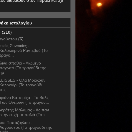
που διαβάζουν στον Πειραιά και όχι
θήκη ιστολογίου
6
(218)
υγούστου
(6)
τικές Συνοικίες -
Καλοκαιρινά Ραντεβού (Το
τραγο...
λινα σπαθιά - Λιωμένο
παγωτό (Το τραγούδι της
ημ...
LISSES - Όλα Μοιάζουν
Καλοκαίρι (Το τραγούδι
της...
ριάνα Κατσιμίχα - Το Βαλς
Των Ονείρων (Το τραγού...
κράτης Μάλαμας - Ας παν
στην ευχή τα παλιά (Το τ...
κος Παπάζογλου -
Αύγουστος (Το τραγούδι της
ημέρ...