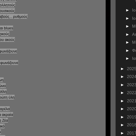
κολλητούς
►
Ι
μουσικούς
αβούς... ρυθμούς
►
Ι
►
Μ
και blues
►
Α
χικούς
που ακούς
►
Μ
►
Φ
ά φωνάζουνε
►
Ι
ά φωνάζουνε
►
202
►
202
ώνη
►
202
ώνει
σίλη
►
202
πρώτη ύλη
►
202
►
202
σαρέλα
α ακραία
►
201
η Ζέα
►
201
ακό
ό
►
201