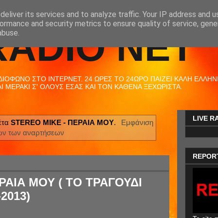
eliver its services and to analyze traffic. Your IP address and 
ormance and security metrics to ensure quality of service, gen
RADIO NET
abuse.
ΟΦΩΝΟ ΣΤΟ ΙΝΤΕΡΝΕΤ. 24 ΩΡΕΣ ΤΟ 24ΩΡΟ ΠΑΙΖΕΙ ΚΑΛΗ ΕΛΛΗΝΙΚ
 ΜΕΡΑΚΙ Σ' ΟΛΟΥΣ ΕΣΑΣ ΚΑΙ ΤΟΝ ΚΑΘΕΝΑ ΞΕΧΩΡΙΣΤΑ.
LIVE R
έτα
STEREO MIKE - ΠΕΡΑΙΑ ΜΟΥ
.
Εμφάνιση
ων των αναρτήσεων
REPOR
ΡΑΙΑ ΜΟΥ ( ΤΟ ΤΡΑΓΟΥΔΙ
2013)