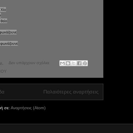
 Χίο
ο
 θείο
ά φωνάζουνε
ά φωνάζουνε
μ.
Δεν υπάρχουν σχόλια:
ΜΟΥ
δα
Παλαιότερες αναρτήσεις
ή σε:
Αναρτήσεις (Atom)