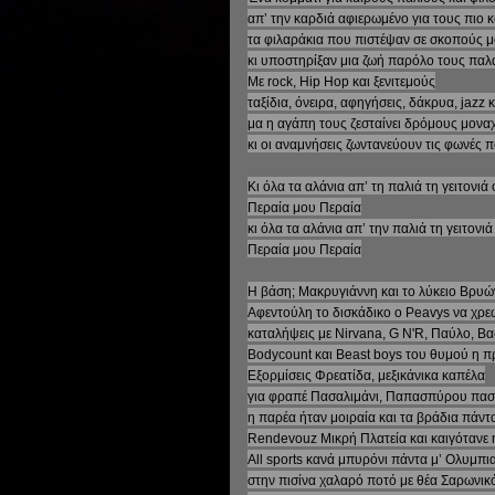
απ’ την καρδιά αφιερωμένο για τους πιο 
τα φιλαράκια που πιστέψαν σε σκοπούς 
κι υποστηρίξαν μια ζωή παρόλο τους παλ
Με rock, Hip Hop και ξενιτεμούς
ταξίδια, όνειρα, αφηγήσεις, δάκρυα, jazz 
μα η αγάπη τους ζεσταίνει δρόμους μονα
κι οι αναμνήσεις ζωντανεύουν τις φωνές 
Κι όλα τα αλάνια απ’ τη παλιά τη γειτονι
Περαία μου Περαία
κι όλα τα αλάνια απ’ την παλιά τη γειτονι
Περαία μου Περαία
Η βάση; Μακρυγιάννη και το λύκειο Βρυ
Αφεντούλη το δισκάδικο ο Peavys να χρε
καταλήψεις με Nirvana, G N'R, Παύλο, Βα
Bodycount και Beast boys του θυμού η 
Εξορμίσεις Φρεατίδα, μεξικάνικα καπέλα
για φραπέ Πασαλιμάνι, Παπασπύρου πα
η παρέα ήταν μοιραία και τα βράδια πάντ
Rendevouz Μικρή Πλατεία και καιγότανε 
All sports κανά μπυρόνι πάντα μ’ Ολυμπι
στην πισίνα χαλαρό ποτό με θέα Σαρωνικ