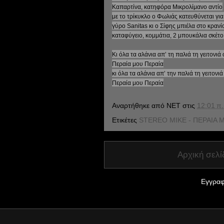
Καπαρτίνα, κατηφόρα Μικρολίμανο αντίο
με το τρίκυκλο ο Φωλιάς κατευθύνεται για
γύρο Sanitas κι ο Σίφης μπιέλα στο κρανί
καταφύγειο, κομμάτια, 2 μπουκάλια σκέτο
Κι όλα τα αλάνια απ’ τη παλιά τη γειτονι
Περαία μου Περαία
κι όλα τα αλάνια απ’ την παλιά τη γειτονι
Περαία μου Περαία
Αναρτήθηκε από
NET
στις
12:01 π.
Ετικέτες
STEREO MIKE - ΠΕΡΑΙΑ 
Αρχική σελί
Εγγραφ