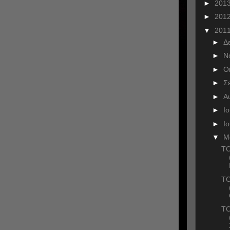
►
201
►
201
▼
201
►
Δ
►
Ν
►
Ο
►
Σ
►
Α
►
Ι
►
Ι
▼
Μ
ΤΟ
ΤΟ
ΤΟ