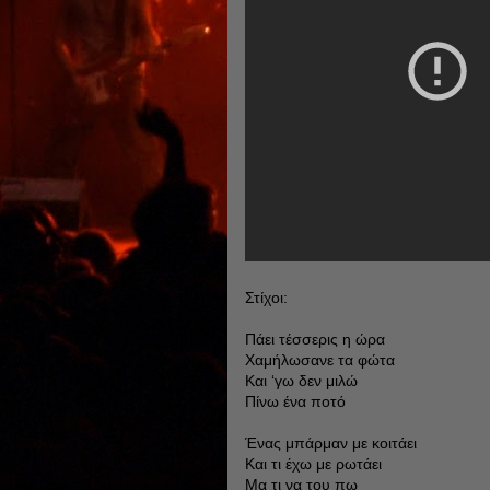
Στίχοι:
Πάει τέσσερις η ώρα
Χαμήλωσανε τα φώτα
Και ‘γω δεν μιλώ
Πίνω ένα ποτό
Ένας μπάρμαν με κοιτάει
Και τι έχω με ρωτάει
Μα τι να του πω