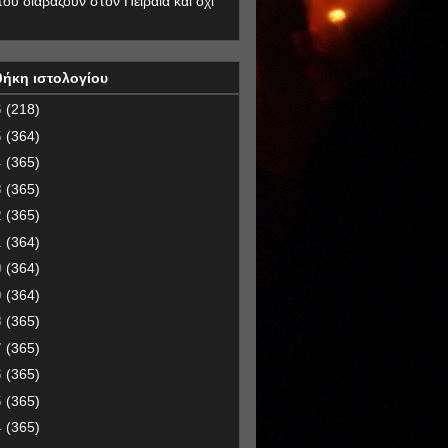
που διαβάζουν στον Πειραιά και όχι
θήκη ιστολογίου
6
(218)
5
(364)
4
(365)
3
(365)
2
(365)
1
(364)
0
(364)
9
(364)
8
(365)
7
(365)
6
(365)
5
(365)
4
(365)