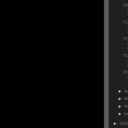
ΤΡ
ΤΟ
ΤΟ
ΤΟ
ΤΟ
►
Α
►
Μ
►
Φ
►
Ι
►
201