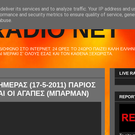
eliver its services and to analyze traffic. Your IP address and 
ormance and security metrics to ensure quality of service, gen
RADIO NET
abuse.
ΟΦΩΝΟ ΣΤΟ ΙΝΤΕΡΝΕΤ. 24 ΩΡΕΣ ΤΟ 24ΩΡΟ ΠΑΙΖΕΙ ΚΑΛΗ ΕΛΛΗΝΙΚ
 ΜΕΡΑΚΙ Σ' ΟΛΟΥΣ ΕΣΑΣ ΚΑΙ ΤΟΝ ΚΑΘΕΝΑ ΞΕΧΩΡΙΣΤΑ.
LIVE R
ΗΜΕΡΑΣ (17-5-2011) ΠΑΡΙΟΣ
ΝΑΙ ΟΙ ΑΓΑΠΕΣ (ΜΠΑΡΜΑΝ)
REPOR