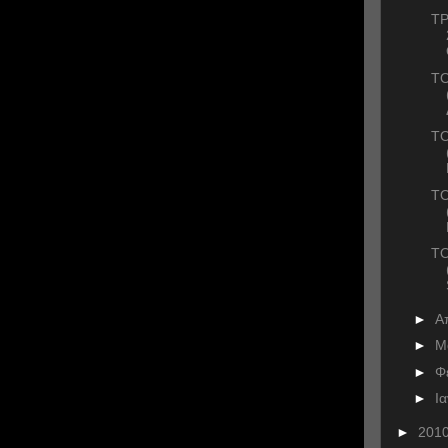
ΤΡ
ΤΟ
ΤΟ
ΤΟ
ΤΟ
►
Α
►
Μ
►
Φ
►
Ι
►
201