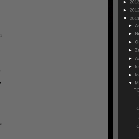
►
201
►
201
▼
201
►
Δ
►
Ν
ι
►
Ο
►
Σ
►
Α
►
Ι
ώ
►
Ι
ω
▼
Μ
ΤΟ
ΤΟ
ι
ΤΟ