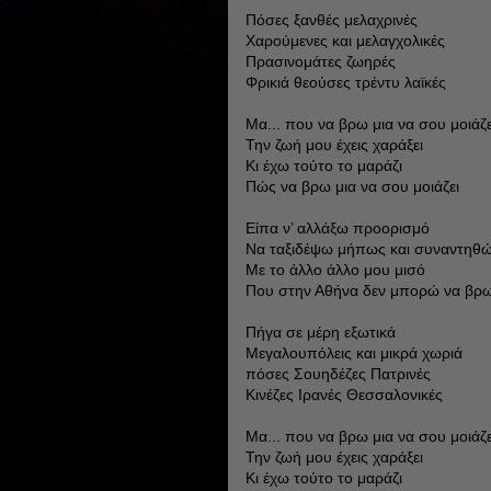
Πόσες ξανθές μελαχρινές
Χαρούμενες και μελαγχολικές
Πρασινομάτες ζωηρές
Φρικιά θεούσες τρέντυ λαϊκές
Μα... που να βρω μια να σου μοιάζε
Την ζωή μου έχεις χαράξει
Κι έχω τούτο το μαράζι
Πώς να βρω μια να σου μοιάζει
Είπα ν’ αλλάξω προορισμό
Να ταξιδέψω μήπως και συναντηθ
Με το άλλο άλλο μου μισό
Που στην Αθήνα δεν μπορώ να βρ
Πήγα σε μέρη εξωτικά
Μεγαλουπόλεις και μικρά χωριά
πόσες Σουηδέζες Πατρινές
Κινέζες Ιρανές Θεσσαλονικές
Μα... που να βρω μια να σου μοιάζε
Την ζωή μου έχεις χαράξει
Κι έχω τούτο το μαράζι