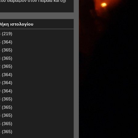
που διαβάζουν στον Πειραιά και όχι
θήκη ιστολογίου
6
(219)
5
(364)
4
(365)
3
(365)
2
(365)
1
(364)
0
(364)
9
(364)
8
(365)
7
(365)
6
(365)
5
(365)
4
(365)