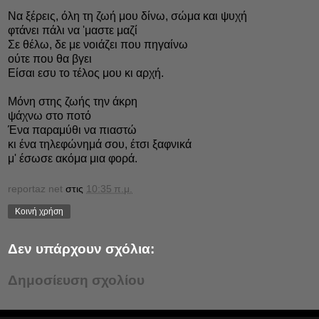
Να ξέρεις, όλη τη ζωή μου δίνω, σώμα και ψυχή
φτάνει πάλι να 'μαστε μαζί
Σε θέλω, δε με νοιάζει που πηγαίνω
ούτε που θα βγει
Είσαι εσυ το τέλος μου κι αρχή.
Μόνη στης ζωής την άκρη
ψάχνω στο ποτό
Ένα παραμύθι να πιαστώ
κι ένα τηλεφώνημά σου, έτσι ξαφνικά
μ' έσωσε ακόμα μια φορά.
reportaz net
στις
10:35 π.μ.
Κοινή χρήση
Δεν υπάρχουν σχόλια:
Δημοσίευση σχολίου