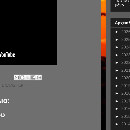
To site 
μόνο
Αρχειο
►
202
►
202
►
202
►
202
►
202
►
202
.
►
202
Ι ΕΝΑ ΑΣΤΕΡΙ
►
201
►
201
ια:
►
201
►
201
ου
►
201
►
201