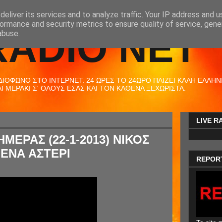
eliver its services and to analyze traffic. Your IP address and 
ormance and security metrics to ensure quality of service, gen
RADIO NET
abuse.
ΟΦΩΝΟ ΣΤΟ ΙΝΤΕΡΝΕΤ. 24 ΩΡΕΣ ΤΟ 24ΩΡΟ ΠΑΙΖΕΙ ΚΑΛΗ ΕΛΛΗΝΙΚ
 ΜΕΡΑΚΙ Σ' ΟΛΟΥΣ ΕΣΑΣ ΚΑΙ ΤΟΝ ΚΑΘΕΝΑ ΞΕΧΩΡΙΣΤΑ.
LIVE R
ΜΕΡΑΣ (22-1-2013) ΝΙΚΟΣ
 ΕΝΑ ΑΣΤΕΡΙ
REPOR