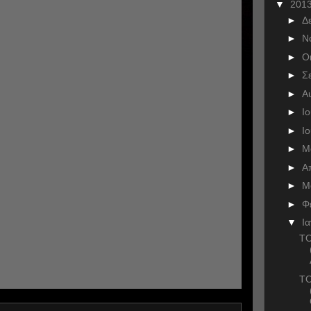
▼
201
►
Δ
►
Ν
►
Ο
►
Σ
►
Α
►
Ι
►
Ι
►
Μ
►
Α
►
Μ
►
Φ
▼
Ι
ΤΟ
ΤΟ