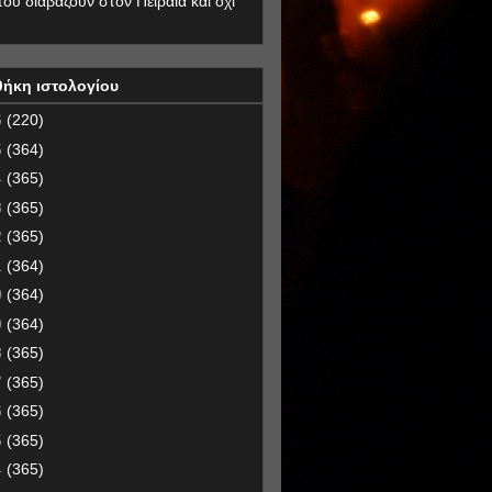
που διαβάζουν στον Πειραιά και όχι
θήκη ιστολογίου
6
(220)
5
(364)
4
(365)
3
(365)
2
(365)
1
(364)
0
(364)
9
(364)
8
(365)
7
(365)
6
(365)
5
(365)
4
(365)