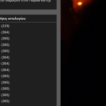
που διαβάζουν στον Πειραιά και όχι
θήκη ιστολογίου
6
(219)
5
(364)
4
(365)
3
(365)
2
(365)
1
(364)
0
(364)
9
(364)
8
(365)
7
(365)
6
(365)
5
(365)
4
(365)