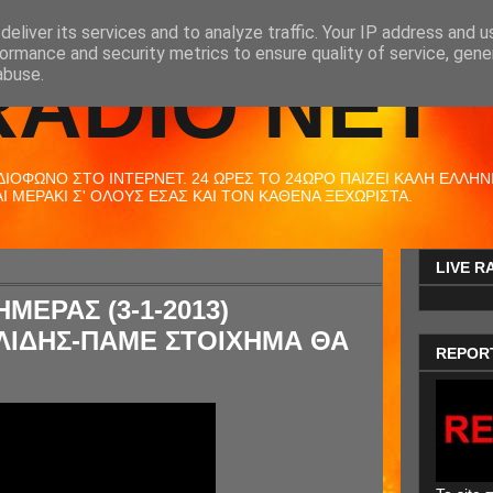
eliver its services and to analyze traffic. Your IP address and 
ormance and security metrics to ensure quality of service, gen
RADIO NET
abuse.
ΟΦΩΝΟ ΣΤΟ ΙΝΤΕΡΝΕΤ. 24 ΩΡΕΣ ΤΟ 24ΩΡΟ ΠΑΙΖΕΙ ΚΑΛΗ ΕΛΛΗΝΙΚ
 ΜΕΡΑΚΙ Σ' ΟΛΟΥΣ ΕΣΑΣ ΚΑΙ ΤΟΝ ΚΑΘΕΝΑ ΞΕΧΩΡΙΣΤΑ.
LIVE R
ΜΕΡΑΣ (3-1-2013)
ΛΙΔΗΣ-ΠΑΜΕ ΣΤΟΙΧΗΜΑ ΘΑ
REPOR