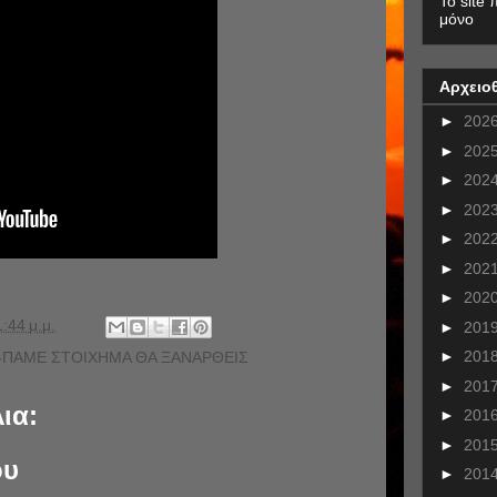
To site 
μόνο
Αρχειο
►
202
►
202
►
202
►
202
►
202
►
202
►
202
1:44 μ.μ.
►
201
►
201
-ΠΑΜΕ ΣΤΟΙΧΗΜΑ ΘΑ ΞΑΝΑΡΘΕΙΣ
►
201
ια:
►
201
►
201
ου
►
201