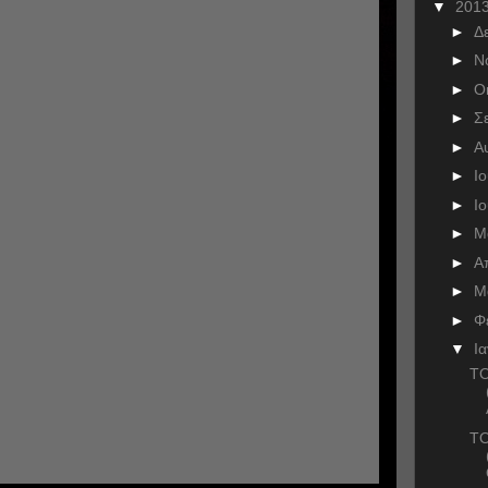
▼
201
►
Δ
►
Ν
►
Ο
►
Σ
►
Α
►
Ι
►
Ι
►
Μ
►
Α
►
Μ
►
Φ
▼
Ι
ΤΟ
ΤΟ