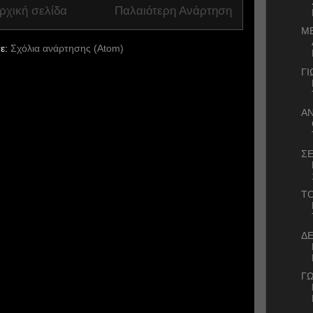
ρχική σελίδα
Παλαιότερη Ανάρτηση
ΜΕ
ε:
Σχόλια ανάρτησης (Atom)
ΓΙ
ΑΝ
ΣΕ
Τ
ΔΕ
ΓΩ