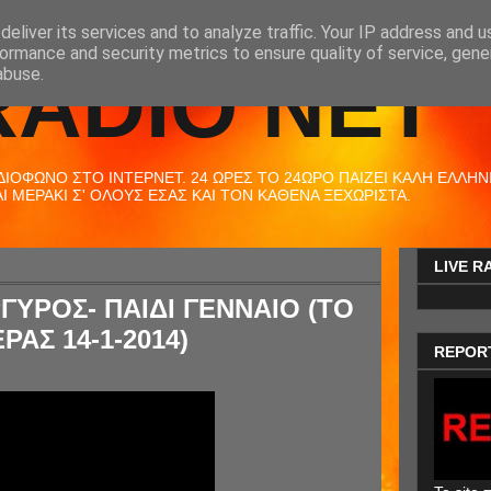
eliver its services and to analyze traffic. Your IP address and 
ormance and security metrics to ensure quality of service, gen
RADIO NET
abuse.
ΟΦΩΝΟ ΣΤΟ ΙΝΤΕΡΝΕΤ. 24 ΩΡΕΣ ΤΟ 24ΩΡΟ ΠΑΙΖΕΙ ΚΑΛΗ ΕΛΛΗΝΙΚ
 ΜΕΡΑΚΙ Σ' ΟΛΟΥΣ ΕΣΑΣ ΚΑΙ ΤΟΝ ΚΑΘΕΝΑ ΞΕΧΩΡΙΣΤΑ.
LIVE R
ΓΥΡΟΣ- ΠΑΙΔΙ ΓΕΝΝΑΙΟ (ΤΟ
ΡΑΣ 14-1-2014)
REPOR