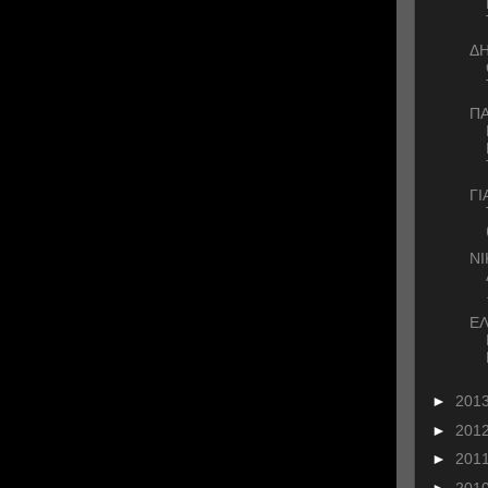
Δ
ΠΑ
ΓΙ
ΝΙ
ΕΛ
►
201
►
201
►
201
►
201