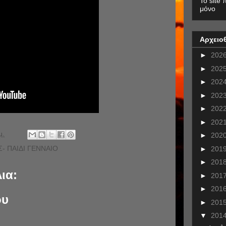
To site 
μόνο
Αρχειο
►
202
►
202
►
202
►
202
►
202
►
202
μ.
►
202
- ΠΑΙΔΙ ΓΕΝΝΑΙΟ
►
201
►
201
ια:
►
201
►
201
ου
►
201
▼
201