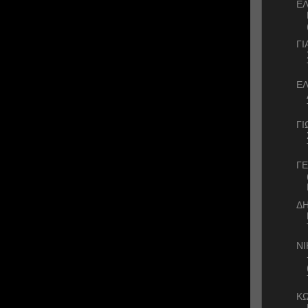
Ε
ΓΙ
ΕΛ
ΓΙ
ΓΕ
ΔΗ
Ν
Κ