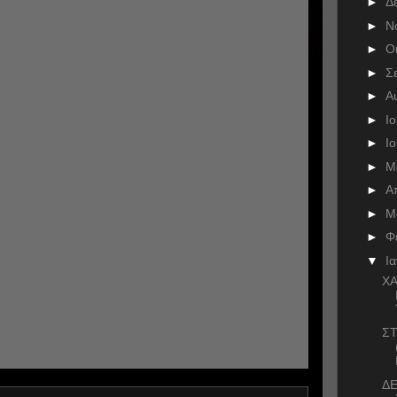
►
Δ
►
Ν
►
Ο
►
Σ
►
Α
►
Ι
►
Ι
►
Μ
►
Α
►
Μ
►
Φ
▼
Ι
ΧΑ
ΣΤ
ΔΕ