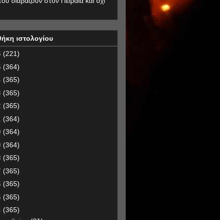
που διαβάζουν στον Πειραιά και όχι
θήκη ιστολογίου
6
(221)
5
(364)
4
(365)
3
(365)
2
(365)
1
(364)
0
(364)
9
(364)
8
(365)
7
(365)
6
(365)
5
(365)
4
(365)