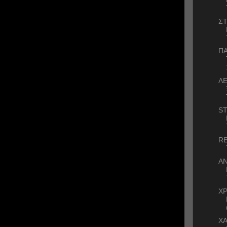
ΣΤ
ΠΑ
Λ
S
RE
ΑΝ
Χ
ΧΑ