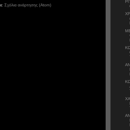
ΡΙ
ε:
Σχόλια ανάρτησης (Atom)
Χ
ΜΕ
Κ
ΑΝ
ΚΩ
ΧΑ
Α