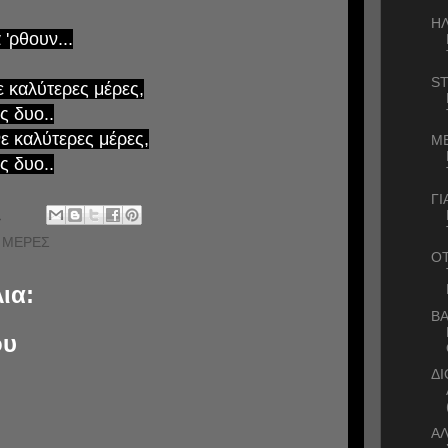
Η
 'ρθουν...
ST
ε καλύτερες μέρες,
ς δυο..
ε καλύτερες μέρες,
ΜΕ
ς δυο..
ΓΙ
.
Σ ΜΕΡΕΣ
ΟΤ
ια:
ΒΑ
ου
Δ
ΑΛ