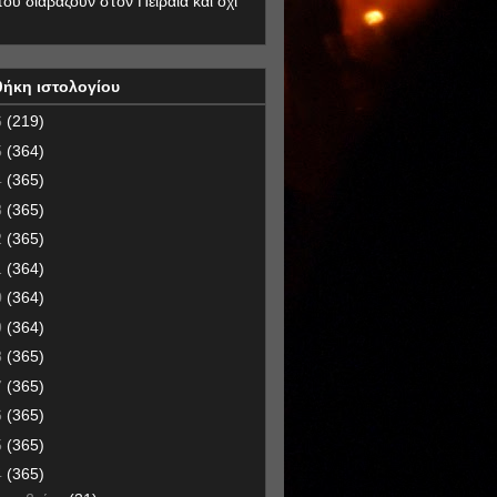
που διαβάζουν στον Πειραιά και όχι
θήκη ιστολογίου
6
(219)
5
(364)
4
(365)
3
(365)
2
(365)
1
(364)
0
(364)
9
(364)
8
(365)
7
(365)
6
(365)
5
(365)
4
(365)