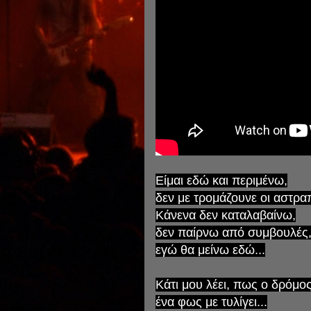
Είμαι εδώ και περιμένω,
δεν με τρομάζουνε οι αστρα
Κάνενα δεν καταλαβαίνω,
δεν παίρνω από συμβουλές
εγώ θα μείνω εδώ...
Κάτι μου λέει, πως ο δρόμος
ένα φως με τυλίγει...