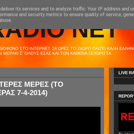
eliver its services and to analyze traffic. Your IP address and 
ormance and security metrics to ensure quality of service, gen
RADIO NET
abuse.
ΟΦΩΝΟ ΣΤΟ ΙΝΤΕΡΝΕΤ. 24 ΩΡΕΣ ΤΟ 24ΩΡΟ ΠΑΙΖΕΙ ΚΑΛΗ ΕΛΛΗΝΙΚ
 ΜΕΡΑΚΙ Σ' ΟΛΟΥΣ ΕΣΑΣ ΚΑΙ ΤΟΝ ΚΑΘΕΝΑ ΞΕΧΩΡΙΣΤΑ.
LIVE R
ΥΤΕΡΕΣ ΜΕΡΕΣ (ΤΟ
ΡΑΣ 7-4-2014)
REPOR