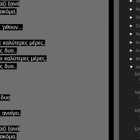
►
Δ
μαζί ξανά
►
Ν
 ακόμα,
►
Ο
►
Σ
 'ρθουν...
►
Α
►
Ι
ε καλύτερες μέρες,
ς δυο..
►
Ι
ε καλύτερες μέρες,
►
Μ
ς δυο..
▼
Α
Μ
ΝΙ
 δυο
ΜΕ
 ανοίγει,
μαζί ξανά
ΕΛ
 ακόμα,