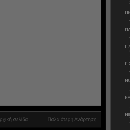
ΠΕ
Π
ΓΙ
ΓΙ
ΝΟ
Ε
ΝΙ
ρχική σελίδα
Παλαιότερη Ανάρτηση