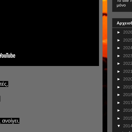
To site 
μόνο
Αρχειο
►
202
►
202
►
202
►
202
►
202
►
202
►
202
πές,
►
201
►
201
,
►
201
►
201
►
201
 ανοίγει,
▼
201