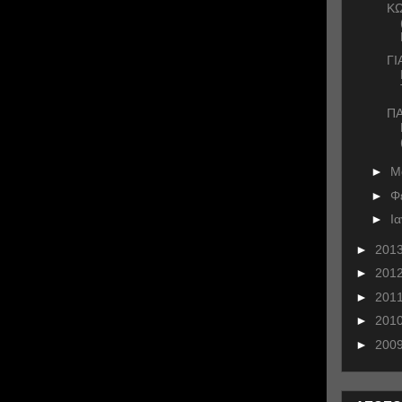
ΚΩ
ΓΙ
ΠΑ
►
Μ
►
Φ
►
Ι
►
201
►
201
►
201
►
201
►
200