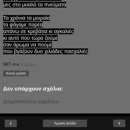
μες στο μυαλό τα πνεύματα
Τα χρόνια τα μοιραία
τα φάγαμε παρέα
απάνω σε κρεβάτια κι αγκαλιές
κι αυτό που τώρα ζούμε
σαν άρωμα να πούμε
που βγάζουν δυο χιλιάδες πασχαλιές
NET
στις
4:33 μ.μ.
Κοινή χρήση
Δεν υπάρχουν σχόλια:
Δημοσίευση σχολίου
‹
›
Αρχική σελίδα