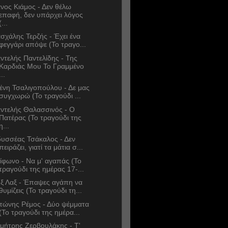
νος Κιάμος - Δεν θέλω
επαφή, δεν υπάρχει λόγος
(...
σχάλης Τερζής - Έχει ένα
φεγγάρι απόψε (Το τραγο...
ντελής Παντελίδης - Της
Καρδιάς Μου Το Γραμμένο
...
ένη Τσαλιγοπούλου - Δε μας
συγχωρώ (Το τραγούδι ...
ντελής Θαλασσινός - Ο
Πατέρας (Το τραγούδι της
η...
υσσέας Τσάκαλος - Δεν
πειράζει, γιατί τα μάτια σ...
ίφωνο - Να μ' αγαπάς (Το
τραγούδι της ημέρας 17-...
ξ Λαξ - Έπαψες αγάπη να
θυμίζεις (Το τραγούδι τη...
τώνης Ρέμος - Δύο ψέμματα
(Το τραγούδι της ημέρα...
μήτρης Ζερβουλάκης - Τ'