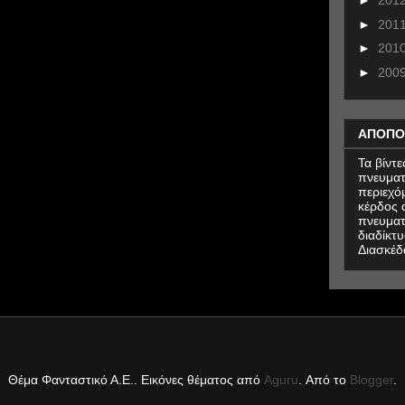
►
201
►
201
►
201
►
200
ΑΠΟΠΟ
Τα βίντ
πνευματ
περιεχό
κέρδος α
πνευματ
διαδίκτυ
Διασκέδ
Θέμα Φανταστικό Α.Ε.. Εικόνες θέματος από
Aguru
. Από το
Blogger
.