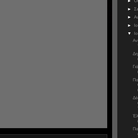
►
Ο
►
Σ
►
Α
►
Ι
▼
Ι
Αν
Δη
Γι
Πα
Δέ
Έλ
Πα