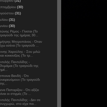
κτωβρίου
(31)
επτεμβρίου
(30)
υγούστου
(31)
ουλίου
(31)
ουνίου
(30)
τώνης Ρέμος - Γίνεται (Το
τραγούδι της ημέρας 30...
μήτρης Μητροπάνος - Όταν
έχω εσένα (Το τραγούδι ...
άννης Χαρούλης - Σου μιλώ
και κοκκινίζεις (Το τρ...
ντελής Παντελίδης -
Θυμάμαι (Το τραγούδι της
ημέ...
σποινα Βανδή - Ότι
ονειρευόμουν (Το τραγούδι
της...
ενα Παπαρίζου - Ότι αξίζει
είναι οι στιγμές (Το ...
ντελής Παντελίδης - Δεν σε
συγχωρώ, στο είχα πει...