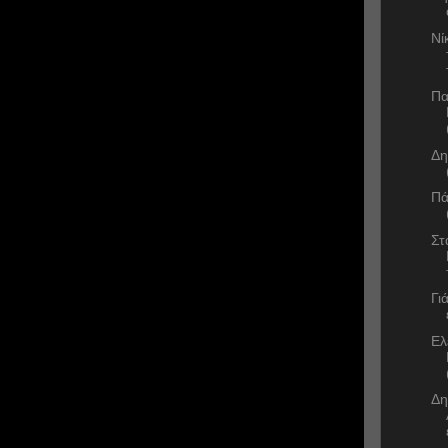
Νί
Πα
Δη
Πά
Στ
Γι
Ελ
Δη