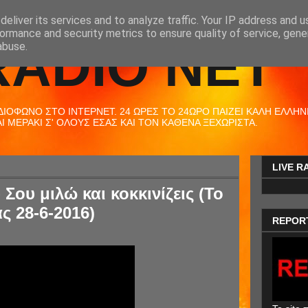
eliver its services and to analyze traffic. Your IP address and 
ormance and security metrics to ensure quality of service, gen
RADIO NET
abuse.
ΟΦΩΝΟ ΣΤΟ ΙΝΤΕΡΝΕΤ. 24 ΩΡΕΣ ΤΟ 24ΩΡΟ ΠΑΙΖΕΙ ΚΑΛΗ ΕΛΛΗΝΙΚ
 ΜΕΡΑΚΙ Σ' ΟΛΟΥΣ ΕΣΑΣ ΚΑΙ ΤΟΝ ΚΑΘΕΝΑ ΞΕΧΩΡΙΣΤΑ.
LIVE R
Σου μιλώ και κοκκινίζεις (Το
ς 28-6-2016)
REPOR