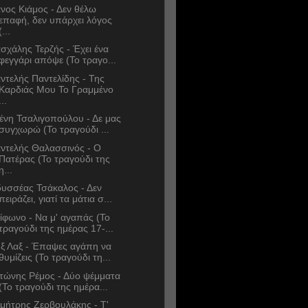
νος Κιάμος - Δεν θέλω
επαφή, δεν υπάρχει λόγος
(...
σχάλης Τερζής - Έχει ένα
φεγγάρι απόψε (Το τραγο...
ντελής Παντελίδης - Της
Καρδιάς Μου Το Γραμμένο
...
ένη Τσαλιγοπούλου - Δε μας
συγχωρώ (Το τραγούδι ...
ντελής Θαλασσινός - Ο
Πατέρας (Το τραγούδι της
η...
υσσέας Τσάκαλος - Δεν
πειράζει, γιατί τα μάτια σ...
ίφωνο - Να μ' αγαπάς (Το
τραγούδι της ημέρας 17-...
ξ Λαξ - Έπαψες αγάπη να
θυμίζεις (Το τραγούδι τη...
τώνης Ρέμος - Δύο ψέμματα
(Το τραγούδι της ημέρα...
μήτρης Ζερβουλάκης - Τ'