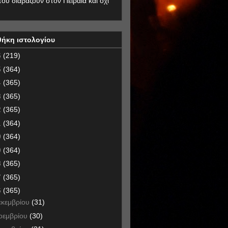
που διαβάζουν στον Πειραιά και όχι
θήκη ιστολογίου
6
(219)
5
(364)
4
(365)
3
(365)
2
(365)
1
(364)
0
(364)
9
(364)
8
(365)
7
(365)
6
(365)
εκεμβρίου
(31)
οεμβρίου
(30)