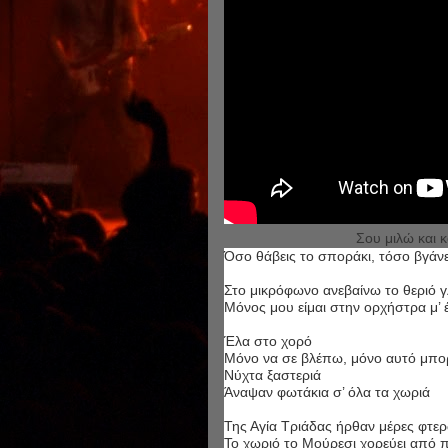
Σου μιλώ και κ
Όσο θάβεις το σποράκι, τόσο βγάνε
Στο μικρόφωνο ανεβαίνω το θεριό γ
Μόνος μου είμαι στην ορχήστρα μ’ έ
Έλα στο χορό
Μόνο να σε βλέπω, μόνο αυτό μπ
Νύχτα ξαστεριά
Άναψαν φωτάκια σ’ όλα τα χωριά
Της Αγία Τριάδας ήρθαν μέρες φτε
Το χωριό το Μούρεσι χορεύει από 