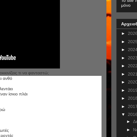
To site 
μόνο
Αρχειο
►
202
►
202
►
202
►
202
►
202
οκκινίζεις τι να φανταστώ;
►
202
ι ανθό
►
202
λεντάει
►
201
ναν ίσκιο πλάι
►
201
►
201
ορώ
▼
201
►
Δ
►
Ν
ρωτές
προχτές