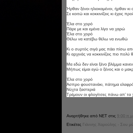
Ήρθαν ξένοι ηλιοκαμένοι, ήρθαν κι 
Σε κοιτώ και κοκκινίζεις κι έχεις προ
Έλα στο χορό
Πάρε με και εμένα λίγο να χαρώ
Έλα στο χορό
Θέλω να κατέβω θέλω να ενωθώ
Κι ο συρτός σιγά μας πάει πίσω απ
Κι αρχινάς να κοκκινίζεις πιο πολύ
Μα εδώ δεν είναι ξένο βλέμμα κανε
Μήπως είμαι εγώ ο ξένος και ο μακρ
Έλα στο χορό
Άσπρο φουστανάκι, πάτημα ελαφρ
Νύχτα ξαστεριά
Τρέμουν οι φλογίτσες πάνω απ’ τα
Αναρτήθηκε από
NET
στις
9:00 π.μ
Ετικέτες
Γιάννης Χαρούλης - Σου μιλ