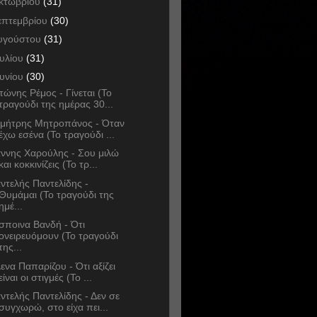
κτωβρίου
(31)
επτεμβρίου
(30)
υγούστου
(31)
ουλίου
(31)
ουνίου
(30)
τώνης Ρέμος - Γίνεται (Το
τραγούδι της ημέρας 30...
μήτρης Μητροπάνος - Όταν
έχω εσένα (Το τραγούδι ...
άννης Χαρούλης - Σου μιλώ
και κοκκινίζεις (Το τρ...
ντελής Παντελίδης -
Θυμάμαι (Το τραγούδι της
ημέ...
σποινα Βανδή - Ότι
ονειρευόμουν (Το τραγούδι
της...
ενα Παπαρίζου - Ότι αξίζει
είναι οι στιγμές (Το ...
ντελής Παντελίδης - Δεν σε
συγχωρώ, στο είχα πει...