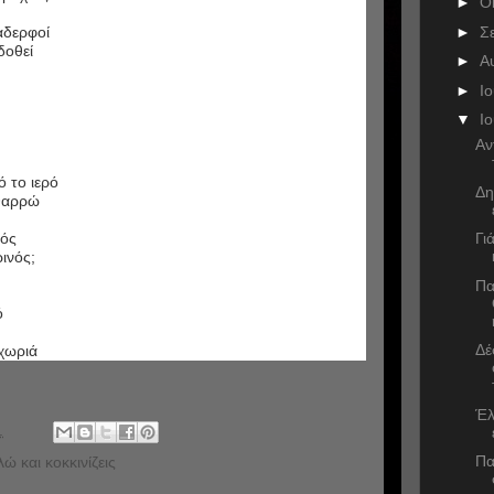
►
Ο
►
Σ
αδερφοί
δοθεί
►
Α
►
Ι
▼
Ι
Αν
ό το ιερό
Δη
 θαρρώ
νός
Γι
ινός;
Πα
ό
Δέ
 χωριά
Έλ
.
Πα
ώ και κοκκινίζεις