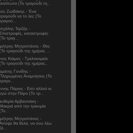
ανείπωτα (Το τραγούδι τη...
κος Ζωϊδάκης - Ένα
τραγούδι να το λες (Το
τραγού...
σχάλης Τερζής -
Επιστροφές, καταστροφές
(Το τραγ...
μήτρης Μητροπάνος - Θες
(Το τραγούδι της ημέρας ...
νος Κιάμος - Τρελοκομείο
(Το τραγούδι της ημέρας...
αμάτης Γονίδης -
Πληρωμένες Αναμνήσεις (Το
τραγο...
άννης Πάριος - Εσύ αλλού κι
εγώ στην Πάρο (Το τρ...
ευθερία Αρβανιτάκη -
Μακριά από την τρικυμία
(Το...
μήτρης Μητροπάνος -
Απόψε θα θελα, να σου λέω
έλ...