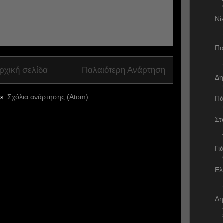
Νί
Πα
ρχική σελίδα
Παλαιότερη Ανάρτηση
Δη
ε:
Σχόλια ανάρτησης (Atom)
Πά
Στ
Γι
Ελ
Δη