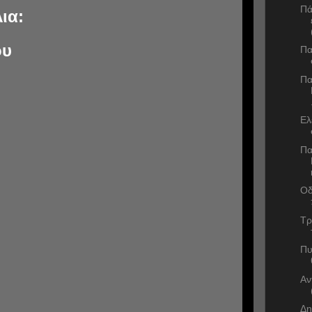
Πά
ια:
ου
Πα
Πα
Ελ
Πα
Οδ
Τρ
Πυ
Αν
Δη