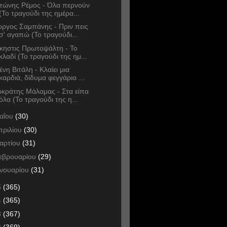
τώνης Ρέμος - Όλα περνούν
(Το τραγούδι της ημέρα...
ώργος Σαμπάνης - Πριν πεις
σ' αγαπώ (Το τραγούδι...
κηστις Πρωτοψάλτη - Το
κλαδί (Το τραγούδι της ημ...
ένη Βιτάλη - Κλαίει μια
καρδιά, δίδυμα φεγγάρια ...
κράτης Μάλαμας - Στα είπα
όλα (Το τραγούδι της η...
αΐου
(30)
πριλίου
(30)
αρτίου
(31)
εβρουαρίου
(29)
ανουαρίου
(31)
5
(365)
4
(365)
3
(367)