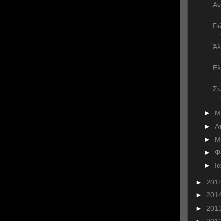
Αν
Γι
Άλ
Ελ
Σω
►
Μ
►
Α
►
Μ
►
Φ
►
Ι
►
201
►
201
►
201