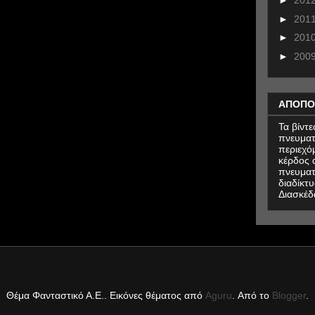
►
201
►
201
►
201
►
200
ΑΠΟΠΟ
Τα βίντ
πνευματ
περιεχό
κέρδος α
πνευματ
διαδίκτυ
Διασκέδ
Θέμα Φανταστικό Α.Ε.. Εικόνες θέματος από
Aguru
. Από το
Blogger
.