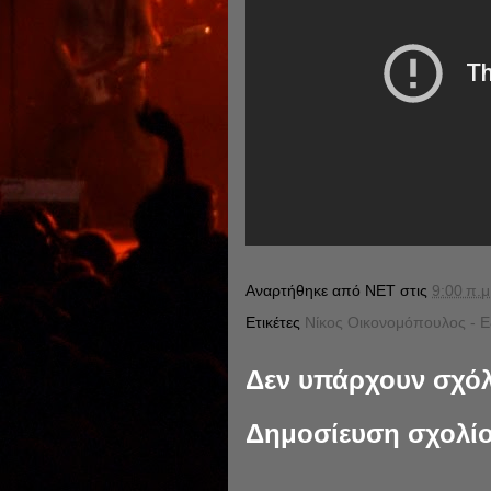
Αναρτήθηκε από
NET
στις
9:00 π.μ
Ετικέτες
Νίκος Οικονομόπουλος - Ε
Δεν υπάρχουν σχόλ
Δημοσίευση σχολί