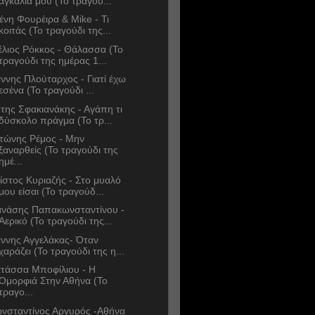
αγκαλιά μου (Το τραγού...
ένη Φουρέιρα & Mike - Τι
κοιτάς (Το τραγούδι της...
έλιος Ρόκκος - Θάλασσα (Το
τραγούδι της ημέρας 1...
άννης Πλούταρχος - Γιατί έχω
εσένα (Το τραγούδι ...
της Σφακιανάκης - Αγάπη τι
δύσκολο πράγμα (Το τρ...
τώνης Ρέμος - Μην
ξαναρθείς (Το τραγούδι της
ημέ...
ίστος Κυριαζής - Στο μυαλό
μου είσαι (Το τραγούδ...
νάσης Παπακωνσταντίνου -
Αερικό (Το τραγούδι της...
άννης Αγγελάκας- Όταν
χαράζει (Το τραγούδι της η...
τάσσα Μποφίλιου - Η
Ομορφιά Στην Αθήνα (Το
τραγο...
νσταντίνος Αργυρός -Αθήνα