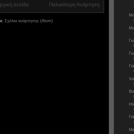
ρχική σελίδα
Παλαιότερη Ανάρτηση
Μα
ε:
Σχόλια ανάρτησης (Atom)
Ma
Γι
Γι
Γι
Χά
Βα
Ηλ
Γι
Με