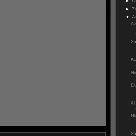
►
Ο
►
Σ
▼
Α
Αν
Χρ
Κω
Νί
Ελ
Άλ
Νί
Χά