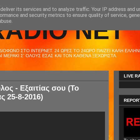
eliver its services and to analyze traffic. Your IP address and 
ormance and security metrics to ensure quality of service, gen
RADIO NET
abuse.
ΟΦΩΝΟ ΣΤΟ ΙΝΤΕΡΝΕΤ. 24 ΩΡΕΣ ΤΟ 24ΩΡΟ ΠΑΙΖΕΙ ΚΑΛΗ ΕΛΛΗΝΙΚ
 ΜΕΡΑΚΙ Σ' ΟΛΟΥΣ ΕΣΑΣ ΚΑΙ ΤΟΝ ΚΑΘΕΝΑ ΞΕΧΩΡΙΣΤΑ.
LIVE R
ος - Εξαιτίας σου (Το
ς 25-8-2016)
REPOR