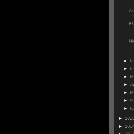
Λε
Ελ
Νί
►
Ι
►
Ι
►
Μ
►
Α
►
Μ
►
Φ
►
Ι
►
201
►
201