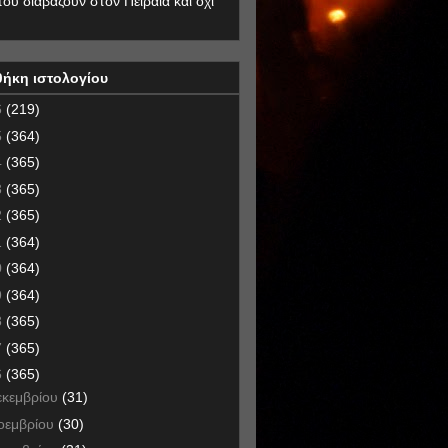
που διαβάζουν στον Πειραιά και όχι
θήκη ιστολογίου
6
(219)
5
(364)
4
(365)
3
(365)
2
(365)
1
(364)
0
(364)
9
(364)
8
(365)
7
(365)
6
(365)
εκεμβρίου
(31)
οεμβρίου
(30)