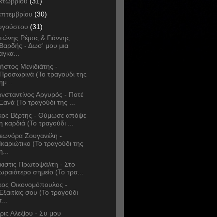
κτωβρίου
(31)
επτεμβρίου
(30)
υγούστου
(31)
τώνης Ρέμος & Γιάννης
Βαρδής - Δωσ' μου μια
αγκα...
ήστος Μενιδιάτης -
Προσωρινά (Το τραγούδι της
ημ...
νσταντίνος Αργυρός - Ποτέ
Ξανά (Το τραγούδι της ...
κος Βέρτης - Θύμωσε απόψε
η καρδιά (Το τραγούδι ...
εωνόρα Ζουγανέλη -
Ικαριώτικο (Το τραγούδι της
η...
κιστις Πρωτοψάλτη - Στο
ωραιότερο σημείο (Το τρα...
κος Οικονομόπουλος -
Εξαιτίας σου (Το τραγούδι
τ...
ρις Αλεξίου - Συ μου