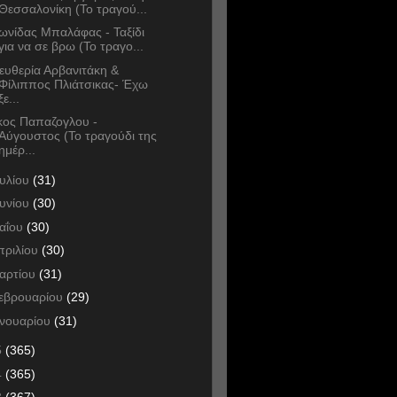
Θεσσαλονίκη (Το τραγού...
ωνίδας Μπαλάφας - Ταξίδι
για να σε βρω (Το τραγο...
ευθερία Αρβανιτάκη &
Φίλιππος Πλιάτσικας- Έχω
ξε...
κος Παπαζογλου -
Αύγουστος (Το τραγούδι της
ημέρ...
ουλίου
(31)
ουνίου
(30)
αΐου
(30)
πριλίου
(30)
αρτίου
(31)
εβρουαρίου
(29)
ανουαρίου
(31)
5
(365)
4
(365)