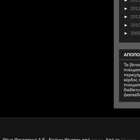
►
201
►
201
►
201
►
201
►
200
ΑΠΟΠΟ
Τα βίντ
πνευματ
περιεχό
κέρδος α
πνευματ
διαδίκτυ
Διασκέδ
Θέμα Φανταστικό Α.Ε.. Εικόνες θέματος από
Aguru
. Από το
Blogger
.