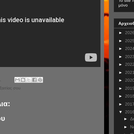
To site 
μόνο
Αρχειο
►
202
►
202
►
202
►
202
►
202
►
202
.
►
202
ξαιτίας σου
►
201
►
201
ια:
►
201
▼
201
ου
►
Δ
►
Ν