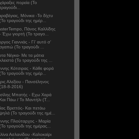
χάραξες πορεία (Το
τραγούδι...
ραβέγιας, Μόνικα -Το δίχτυ
(Το τραγούδι της ημέρ...
sterTempo, Πάνος Καλλίδης
- Έχω γιορτή (Το τραγο...
ώργος Γιαννιάς - Γί' αυτό σ'
αγαπώ (Το τραγούδι ...
ώτα Νέγκα- Με τα μάτια
κλειστά (Το τραγούδι της ...
άννης Κότσιρας - Κάθε φορά
(Το τραγούδι της ημέρ...
ρις Αλεξίου - Πανσέληνος
(18-8-2016)
σίλης Μπατής - Εχω Χαρά
Και Πάω / Το Μαντήλι (Τ...
ίας Βρεττός- Και πετάω
ψηλά (Το τραγούδι της ημέ...
άννης Πλούταρχος - Μαρία
(Το τραγούδι της ημέρας...
λίνα Ασλανίδου -Καλοκαίρι