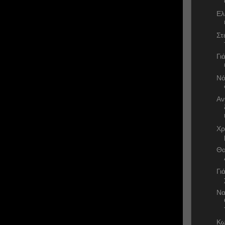
Ελ
Στ
Γι
Νό
Αν
Χρ
Θα
Γι
Να
Κω