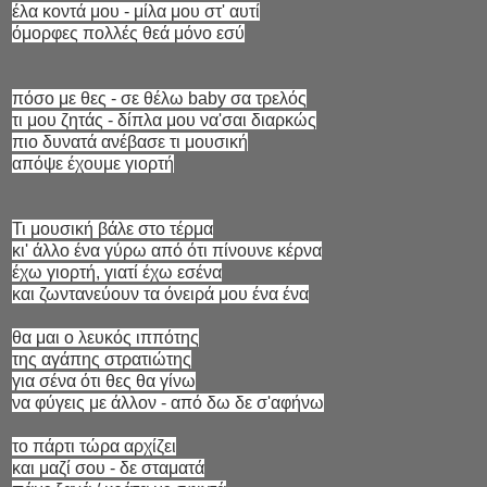
έλα κοντά μου - μίλα μου στ' αυτί
όμορφες πολλές θεά μόνο εσύ
πόσο με θες - σε θέλω baby σα τρελός
τι μου ζητάς - δίπλα μου να'σαι διαρκώς
πιο δυνατά ανέβασε τι μουσική
απόψε έχουμε γιορτή
Τι μουσική βάλε στο τέρμα
κι' άλλο ένα γύρω από ότι πίνουνε κέρνα
έχω γιορτή, γιατί έχω εσένα
και ζωντανεύουν τα όνειρά μου ένα ένα
θα μαι ο λευκός ιππότης
της αγάπης στρατιώτης
για σένα ότι θες θα γίνω
να φύγεις με άλλον - από δω δε σ'αφήνω
το πάρτι τώρα αρχίζει
και μαζί σου - δε σταματά