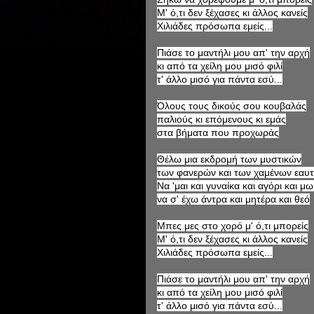
Μ' ό,τι δεν ξέχασες κι άλλος κανείς
Χιλιάδες πρόσωπα εμείς...
Πιάσε το μαντήλι μου απ' την αρχή
κι από τα χείλη μου μισό φιλί
τ' άλλο μισό για πάντα εσύ...
Όλους τους δικούς σου κουβαλάς
παλιούς κι επόμενους κι εμάς
στα βήματα που προχωράς
Θέλω μια εκδρομή των μυστικών
των φανερών και των χαμένων εαυ
Να 'μαι και γυναίκα και αγόρι και μ
να σ' έχω άντρα και μητέρα και θεό
Μπες μες στο χορό μ' ό,τι μπορείς
Μ' ό,τι δεν ξέχασες κι άλλος κανείς
Χιλιάδες πρόσωπα εμείς...
Πιάσε το μαντήλι μου απ' την αρχή
κι από τα χείλη μου μισό φιλί
τ' άλλο μισό για πάντα εσύ...