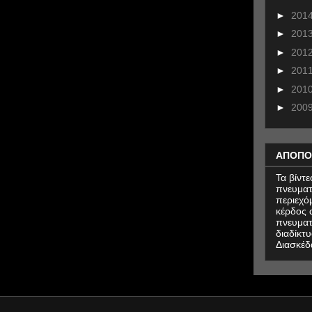
►
201
►
201
►
201
►
201
►
201
►
200
ΑΠΟΠΟ
Τα βίντ
πνευματ
περιεχό
κέρδος α
πνευματ
διαδίκτυ
Διασκέδ