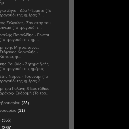
ημ...
γκυ Ζήνα - Δύο Ψέμματα (Το
τραγούδι της ημέρας 7...
κος Ζιώγαλας- Σαν σταρ του
σινεμά (Το τραγούδι τ...
ντελής Παντελίδης - Γίνεται
(Το τραγούδι της ημ...
μήτρης Μητροπάνος,
Στέφανος Κορκολής -
Κάποιες φ...
κης Ρουβάς - Ζήτημα ζωής
(Το τραγούδι της ημέρας...
έξης Νείρος - Τσουνάμι (Το
τραγούδι της ημέρας 2...
μητρα Γαλάνη & Ευστάθιος
Δράκος- Εκδρομή (Το τρα...
εβρουαρίου
(28)
ανουαρίου
(31)
6
(365)
5
(365)