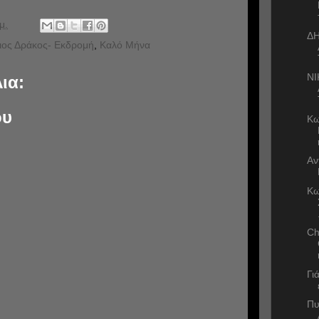
μ.
Δ
ιος Δράκος- Εκδρομή
,
Καλό Μήνα
ΝΙ
ια:
ου
Κω
Αν
Κω
Ch
Γι
Πυ