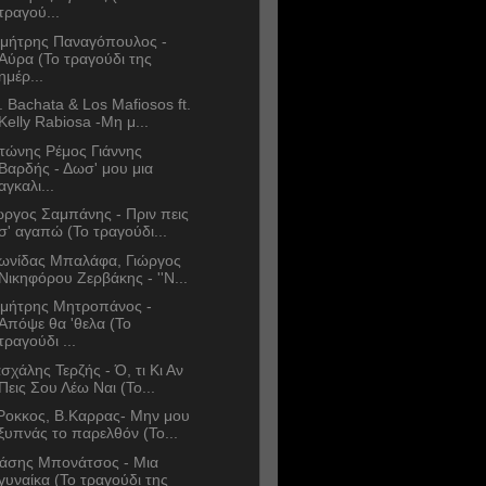
τραγού...
μήτρης Παναγόπουλος -
Αύρα (Το τραγούδι της
ημέρ...
. Bachata & Los Mafiosos ft.
Kelly Rabiosa -Μη μ...
τώνης Ρέμος Γιάννης
Βαρδής - Δωσ' μου μια
αγκαλι...
ώργος Σαμπάνης - Πριν πεις
σ' αγαπώ (Το τραγούδι...
ωνίδας Μπαλάφα, Γιώργος
Νικηφόρου Ζερβάκης - ''Ν...
μήτρης Μητροπάνος -
Απόψε θα 'θελα (Το
τραγούδι ...
σχάλης Τερζής - Ό, τι Κι Αν
Πεις Σου Λέω Ναι (Το...
Ροκκος, B.Καρρας- Μην μου
ξυπνάς το παρελθόν (Το...
άσης Μπονάτσος - Μια
γυναίκα (Το τραγούδι της