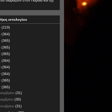
που διαβάζουν στον Πειραιά και όχι
θήκη ιστολογίου
6
(219)
5
(364)
4
(365)
3
(365)
2
(365)
1
(364)
0
(364)
9
(364)
8
(365)
7
(365)
εκεμβρίου
(31)
οεμβρίου
(30)
κτωβρίου
(31)