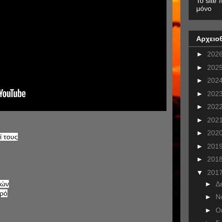
To site 
μόνο
Αρχειο
►
202
►
202
►
202
►
202
►
202
►
202
►
202
ί τους
►
201
►
201
▼
201
►
Δ
τών
ωρό
►
Ν
►
Ο