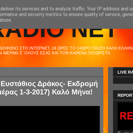
eliver its services and to analyze traffic. Your IP address and 
ormance and security metrics to ensure quality of service, gen
RADIO NET
abuse.
ΟΦΩΝΟ ΣΤΟ ΙΝΤΕΡΝΕΤ. 24 ΩΡΕΣ ΤΟ 24ΩΡΟ ΠΑΙΖΕΙ ΚΑΛΗ ΕΛΛΗΝΙΚ
 ΜΕΡΑΚΙ Σ' ΟΛΟΥΣ ΕΣΑΣ ΚΑΙ ΤΟΝ ΚΑΘΕΝΑ ΞΕΧΩΡΙΣΤΑ.
LIVE R
 Ευστάθιος Δράκος- Εκδρομή
μέρας 1-3-2017) Καλό Μήνα!
REPOR