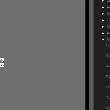
►
Σ
►
Α
►
Ι
►
Ι
►
Μ
►
Α
▼
Μ
Σω
Πυ
τών
ωρό
Κώ
Γι
Πά
Φί
Μά