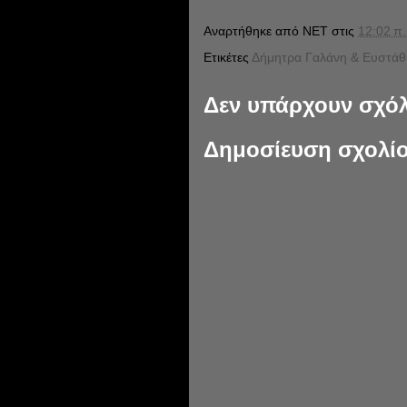
Αναρτήθηκε από
NET
στις
12:02 π.
Ετικέτες
Δήμητρα Γαλάνη & Ευστάθ
Δεν υπάρχουν σχόλ
Δημοσίευση σχολί