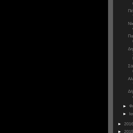
Πέ
Νί
Πα
Δη
Σά
Αλ
Δή
►
Φ
►
Ι
►
201
►
201