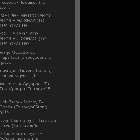
Γκάτσος - Τσάμικος (Το
τρα...
ΗΜΗΤΡΗΣ ΜΗΤΡΟΠΑΝΟΣ-
ΑΠΟΨΕ ΘΑ ΘΕΛΑ (ΤΟ
ΤΡΑΓΟΥΔΙ ΤΗ...
ΚΟΣ ΠΑΠΑΖΟΓΛΟΥ -
ΑΠΟΨΕ ΣΙΩΠΗΛΟΙ (ΤΟ
ΤΡΑΓΟΥΔΙ ΤΗΣ...
στής Μαραβέγιας -
Παρτίδες (Το τραγούδι της
ημέρ...
τώνης και Γιάννης Βαρδής -
Που να εξηγώ... (Το τ...
νσταντίνος Αργυρός - Το
Συμπέρασμα (Το τραγούδι
...
uck Berry - Johnny B-
Goode (Το τραγούδι της
ημέρ...
άννης Πλούταρχος - Γιατί έχω
εσένα (Το τραγούδι ...
ξ λαξ & Κατσιμιχαίοι ~
Ανόητες αγάπες (Το