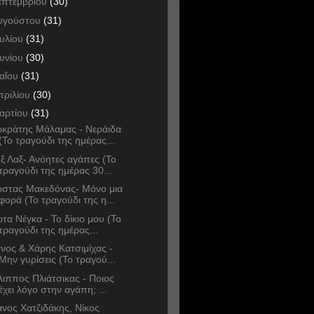
επτεμβρίου
(30)
υγούστου
(31)
ουλίου
(31)
ουνίου
(30)
αΐου
(31)
πριλίου
(30)
αρτίου
(31)
κράτης Μάλαμας - Νεράιδα
(Το τραγούδι της ημέρας...
ξ Λαξ- Ανόητες αγάπες (Το
τραγούδι της ημέρας 30...
στας Μακεδόνας- Μόνο μια
φορά (Το τραγούδι της η...
ώτα Νέγκα - Το δίκιο μου (Το
τραγούδι της ημέρας...
νος & Χάρης Κατσιμίχας -
Μην γυρίσεις (Το τραγού...
λιππος Πλιάτσικας - Ποιος
έχει λόγο στην αγάπη; ...
νος Χατζιδάκης, Νίκος