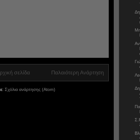
Δη
Mr
Αν
Γι
ρχική σελίδα
Παλαιότερη Ανάρτηση
Λε
Δη
ε:
Σχόλια ανάρτησης (Atom)
Πα
Σ.
Βλ