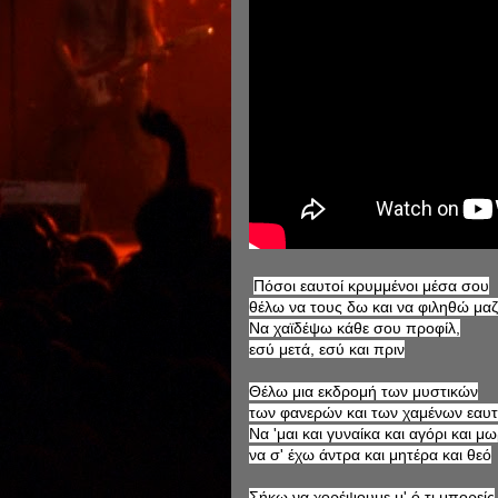
Πόσοι εαυτοί κρυμμένοι μέσα σου
θέλω να τους δω και να φιληθώ μαζ
Να χαϊδέψω κάθε σου προφίλ,
εσύ μετά, εσύ και πριν
Θέλω μια εκδρομή των μυστικών
των φανερών και των χαμένων εαυ
Να 'μαι και γυναίκα και αγόρι και μ
να σ' έχω άντρα και μητέρα και θεό
Σήκω να χορέψουμε μ' ό,τι μπορείς