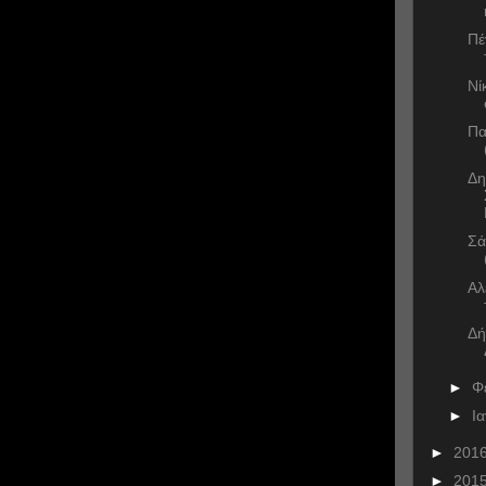
Πέ
Νί
Πα
Δη
Σά
Αλ
Δή
►
Φ
►
Ι
►
201
►
201