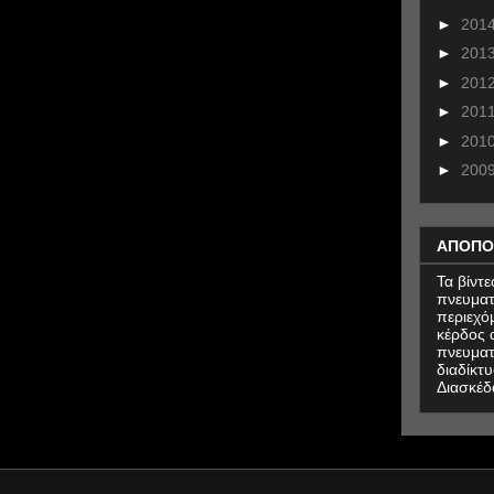
►
201
►
201
►
201
►
201
►
201
►
200
ΑΠΟΠΟ
Τα βίντ
πνευματ
περιεχό
κέρδος α
πνευματ
διαδίκτυ
Διασκέδ