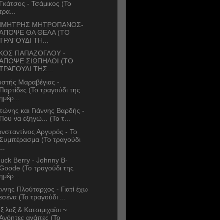
Γκάτσος - Τσάμικος (Το
τρα...
ΗΜΗΤΡΗΣ ΜΗΤΡΟΠΑΝΟΣ-
ΑΠΟΨΕ ΘΑ ΘΕΛΑ (ΤΟ
ΤΡΑΓΟΥΔΙ ΤΗ...
ΚΟΣ ΠΑΠΑΖΟΓΛΟΥ -
ΑΠΟΨΕ ΣΙΩΠΗΛΟΙ (ΤΟ
ΤΡΑΓΟΥΔΙ ΤΗΣ...
στής Μαραβέγιας -
Παρτίδες (Το τραγούδι της
ημέρ...
τώνης και Γιάννης Βαρδής -
Που να εξηγώ... (Το τ...
νσταντίνος Αργυρός - Το
Συμπέρασμα (Το τραγούδι
...
uck Berry - Johnny B-
Goode (Το τραγούδι της
ημέρ...
άννης Πλούταρχος - Γιατί έχω
εσένα (Το τραγούδι ...
ξ λαξ & Κατσιμιχαίοι ~
Ανόητες αγάπες (Το