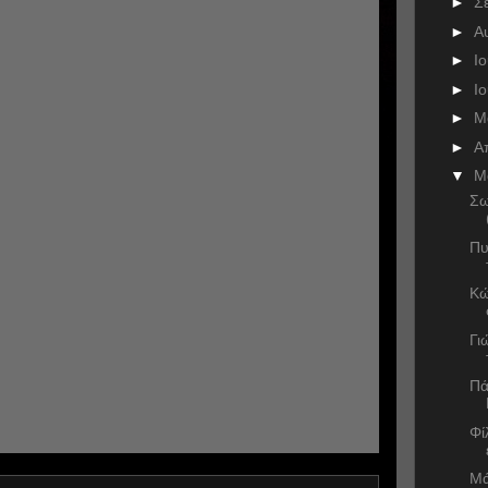
►
Σ
►
Α
►
Ι
►
Ι
►
Μ
►
Α
▼
Μ
Σω
Πυ
Κώ
Γι
Πά
Φί
Μά