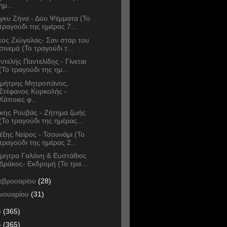
ημ...
γκυ Ζήνα - Δύο Ψέμματα (Το
τραγούδι της ημέρας 7...
κος Ζιώγαλας- Σαν σταρ του
σινεμά (Το τραγούδι τ...
ντελής Παντελίδης - Γίνεται
(Το τραγούδι της ημ...
μήτρης Μητροπάνος,
Στέφανος Κορκολής -
Κάποιες φ...
κης Ρουβάς - Ζήτημα ζωής
(Το τραγούδι της ημέρας...
έξης Νείρος - Τσουνάμι (Το
τραγούδι της ημέρας 2...
μητρα Γαλάνη & Ευστάθιος
Δράκος- Εκδρομή (Το τρα...
εβρουαρίου
(28)
ανουαρίου
(31)
6
(365)
5
(365)