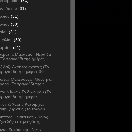
επτεμβρίου
(30)
υγούστου
(31)
ουλίου
(31)
ουνίου
(30)
αΐου
(31)
πριλίου
(30)
αρτίου
(31)
κράτης Μάλαμας - Νεράιδα
(Το τραγούδι της ημέρας...
ξ Λαξ- Ανόητες αγάπες (Το
τραγούδι της ημέρας 30...
στας Μακεδόνας- Μόνο μια
φορά (Το τραγούδι της η...
ώτα Νέγκα - Το δίκιο μου (Το
τραγούδι της ημέρας...
νος & Χάρης Κατσιμίχας -
Μην γυρίσεις (Το τραγού...
λιππος Πλιάτσικας - Ποιος
έχει λόγο στην αγάπη; ...
νος Χατζιδάκης, Νίκος