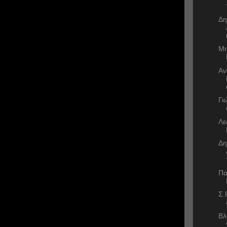
Δη
Mr
Αν
Γι
Λε
Δη
Πα
Σ.
Βλ