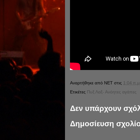
Αναρτήθηκε από
NET
στις
1:04 π.μ
Ετικέτες
Πυξ Λαξ- Ανόητες αγάπες
Δεν υπάρχουν σχόλ
Δημοσίευση σχολί