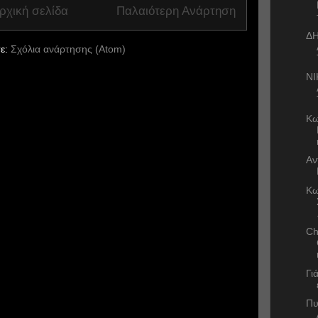
ρχική σελίδα
Παλαιότερη Ανάρτηση
Δ
ε:
Σχόλια ανάρτησης (Atom)
ΝΙ
Κω
Αν
Κω
Ch
Γι
Πυ