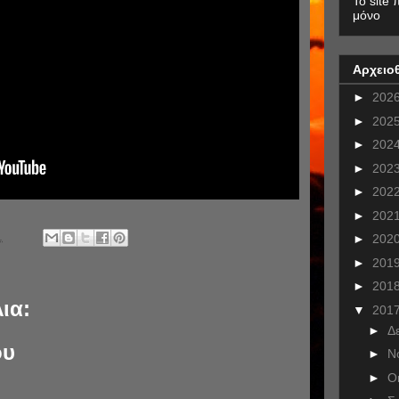
To site 
μόνο
Αρχειο
►
202
►
202
►
202
►
202
►
202
►
202
.
►
202
►
201
►
201
ια:
▼
201
►
Δ
ου
►
Ν
►
Ο