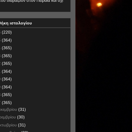
που διαβάζουν στον Πειραιά και όχι
θήκη ιστολογίου
6
(220)
5
(364)
4
(365)
3
(365)
2
(365)
1
(364)
0
(364)
9
(364)
8
(365)
7
(365)
εκεμβρίου
(31)
οεμβρίου
(30)
κτωβρίου
(31)