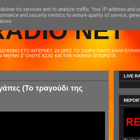
eliver its services and to analyze traffic. Your IP address and 
ormance and security metrics to ensure quality of service, gen
RADIO NET
abuse.
ΟΦΩΝΟ ΣΤΟ ΙΝΤΕΡΝΕΤ. 24 ΩΡΕΣ ΤΟ 24ΩΡΟ ΠΑΙΖΕΙ ΚΑΛΗ ΕΛΛΗΝΙΚ
 ΜΕΡΑΚΙ Σ' ΟΛΟΥΣ ΕΣΑΣ ΚΑΙ ΤΟΝ ΚΑΘΕΝΑ ΞΕΧΩΡΙΣΤΑ.
LIVE R
γάπες (Το τραγούδι της
REPOR