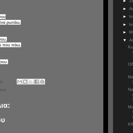
►
Σ
►
Α
►
Ι
σου
σένα ρωτάω,
►
Ι
►
Μ
σου,
▼
Α
ρω που πάω,
Κω
 σου.
Οδ
Με
μ.
Να
 σου
ια:
Μα
ου
KI