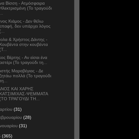
να Βίσση - Ατμόσφαιρα
Ηλεκτρισμένη (Το τραγούδι
...
νος Κιάμος - Δεν θέλω
επαφή, δεν υπάρχει λόγος
(...
ολα & Χρήστος Δάντης -
Κουβέντα στην κουβέντα
(Τ...
κος Βέρτης - Αν είσαι ένα
αστέρι (Το τραγούδι τη...
στής Μαραβέγιας - Δε
ζητάω πολλά (Το τραγούδι
τη...
ΝΟΣ ΚΑΙ ΧΑΡΗΣ
ΚΑΤΣΙΜΙΧΑΣ-ΨΕΜΜΑΤΑ
(ΤΟ ΤΡΑΓΟΥΔΙ ΤΗ...
αρτίου
(31)
εβρουαρίου
(28)
ανουαρίου
(31)
6
(365)