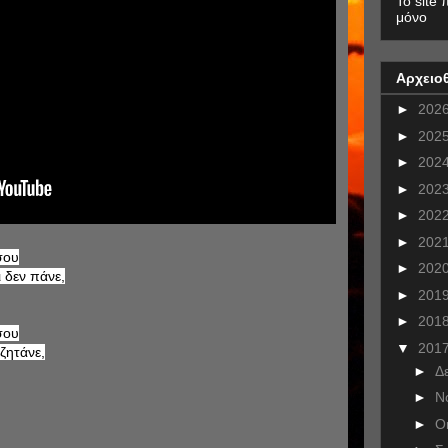
To site 
μόνο
Αρχειο
►
202
►
202
►
202
►
202
►
202
►
202
σου
►
202
ι δεν πάνε,
►
201
►
201
σου
▼
201
ζητάνε,
►
Δ
►
Ν
►
Ο