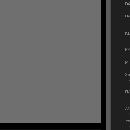
Γι
Γι
Κέ
Κώ
Mα
Στ
ΠΑ
Αλ
Στ