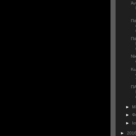
Άν
Πά
Πά
Νί
Κω
ΠΑ
►
Μ
►
Φ
►
Ι
►
201