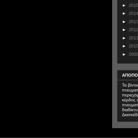
►
201
►
201
►
201
►
201
►
201
►
201
►
200
ΑΠΟΠΟ
Τα βίντ
πνευματ
περιεχό
κέρδος α
πνευματ
διαδίκτυ
Διασκέδ