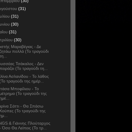
επτεμβρίου
(30)
υγούστου
(31)
ουλίου
(31)
ουνίου
(30)
αΐου
(31)
πριλίου
(30)
στής Μαραβέγιας - Δε
ζητάω πολλά (Το τραγούδι
τη...
υσσέας Τσάκαλος - Δεν
πειράζει (Το τραγούδι τη...
λίνα Ασλανίδου - Το λάθος
(Το τραγούδι της ημέρ...
τάσα Μποφίλιου - Το
μέτρημα (Το τραγούδι της
ημέ...
ρίνα Σάττι - Θα Σπάσω
Κούπες (Το τραγούδι της
ημ...
NGS & Γιάννης Πλούταρχος
- Όσο Θα Λείπεις (Το τρ...