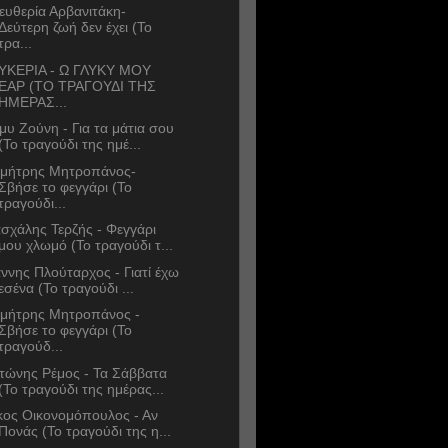
ευθερία Αρβανιτάκη-
Δεύτερη ζωή δεν έχει (Το
τρα...
ΥΚΕΡΙΑ - Ω ΓΛΥΚΥ ΜΟΥ
ΕΑΡ (ΤΟ ΤΡΑΓΟΥΔΙ ΤΗΣ
ΗΜΕΡΑΣ...
μυ Ζούνη - Για τα μάτια σου
(Το τραγούδι της ημέ...
μήτρης Μητροπάνος-
Σβήσε το φεγγάρι (Το
τραγούδι...
σχάλης Τερζής - Φεγγάρι
μου χλωμό (Το τραγούδι τ...
άννης Πλούταρχος - Γιατί έχω
εσένα (Το τραγούδι ...
μήτρης Μητροπάνος -
Σβήσε το φεγγάρι (Το
τραγούδ...
τώνης Ρέμος - Τα Σάββατα
(Το τραγούδι της ημέρας...
κος Οικονομόπουλος - Αν
Πονάς (Το τραγούδι της η...