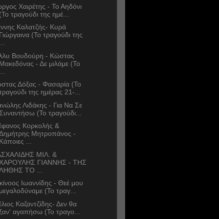
ώργος Χαιρέτης - Το Αηδόνι
(Το τραγούδι της ημέ...
άννης Καλατζής- Κυρά
Γιώργαινα (Το τραγούδι της
...
λλυ Βουδούρη - Κώστας
Μακεδόνας - Δε μιλάμε (Το
...
στας Δόξας - Φασαρία (Το
τραγούδι της ημέρας 21-...
νώλης Λιδάκης - Για Να Σε
Συναντήσω (Το τραγούδι...
έφανος Κορκολής &
Δημήτρης Μητροπάνος -
Κάποιες ...
ΣΧΑΛΙΔΗΣ ΜΙΛ. &
ΧΑΡΟΥΛΗΣ ΓΙΑΝΝΗΣ - ΤΗΣ
ΛΗΘΗΣ ΤΟ ...
κίνοος Ιωαννίδης - Θεέ μου
μεγαλοδύναμε (Το τραγ...
έλιος Καζαντζίδης- Δεν θα
ξαν' αγαπήσω (Το τραγο...