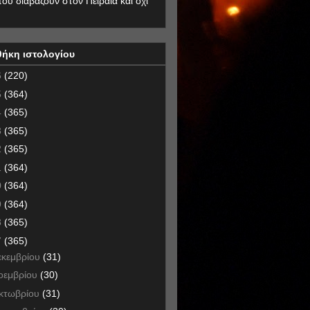
που διαβάζουν στον Πειραιά και όχι
θήκη ιστολογίου
6
(220)
5
(364)
4
(365)
3
(365)
2
(365)
1
(364)
0
(364)
9
(364)
8
(365)
7
(365)
εκεμβρίου
(31)
οεμβρίου
(30)
κτωβρίου
(31)