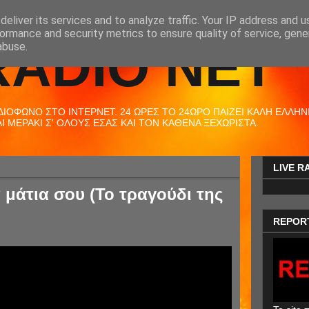
eliver its services and to analyze traffic. Your IP address and 
ormance and security metrics to ensure quality of service, gen
RADIO NET
abuse.
ΟΦΩΝΟ ΣΤΟ ΙΝΤΕΡΝΕΤ. 24 ΩΡΕΣ ΤΟ 24ΩΡΟ ΠΑΙΖΕΙ ΚΑΛΗ ΕΛΛΗΝΙΚ
 ΜΕΡΑΚΙ Σ' ΟΛΟΥΣ ΕΣΑΣ ΚΑΙ ΤΟΝ ΚΑΘΕΝΑ ΞΕΧΩΡΙΣΤΑ.
LIVE R
α μάτια σου (Το τραγούδι της
REPOR