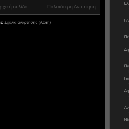
Ελ
ρχική σελίδα
Παλαιότερη Ανάρτηση
ΓΛ
ε:
Σχόλια ανάρτησης (Atom)
Πέ
Δη
Πα
Γι
Δη
Αν
Νί