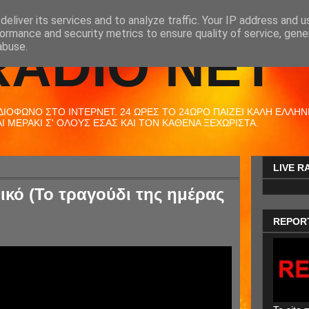
eliver its services and to analyze traffic. Your IP address and 
ormance and security metrics to ensure quality of service, gen
RADIO NET
abuse.
ΟΦΩΝΟ ΣΤΟ ΙΝΤΕΡΝΕΤ. 24 ΩΡΕΣ ΤΟ 24ΩΡΟ ΠΑΙΖΕΙ ΚΑΛΗ ΕΛΛΗΝΙΚ
 ΜΕΡΑΚΙ Σ' ΟΛΟΥΣ ΕΣΑΣ ΚΑΙ ΤΟΝ ΚΑΘΕΝΑ ΞΕΧΩΡΙΣΤΑ.
LIVE R
ικό (Το τραγούδι της ημέρας
REPOR