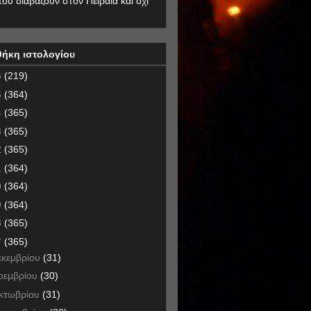
που διαβάζουν στον Πειραιά και όχι
θήκη ιστολογίου
6
(219)
5
(364)
4
(365)
3
(365)
2
(365)
1
(364)
0
(364)
9
(364)
8
(365)
7
(365)
εκεμβρίου
(31)
οεμβρίου
(30)
κτωβρίου
(31)