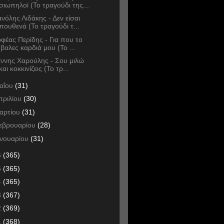
σιωπηλοί (Το τραγούδι της...
νόλης Λιδάκης - Δεν είσαι
πουθενά (Το τραγούδι τ...
φέας Περίδης - Για που το
'βαλες καρδιά μου (Το ...
άννης Χαρούλης - Σου μιλώ
και κοκκινίζεις (Το τρ...
αΐου
(31)
πριλίου
(30)
αρτίου
(31)
εβρουαρίου
(28)
ανουαρίου
(31)
6
(365)
5
(365)
4
(365)
3
(367)
2
(369)
1
(368)