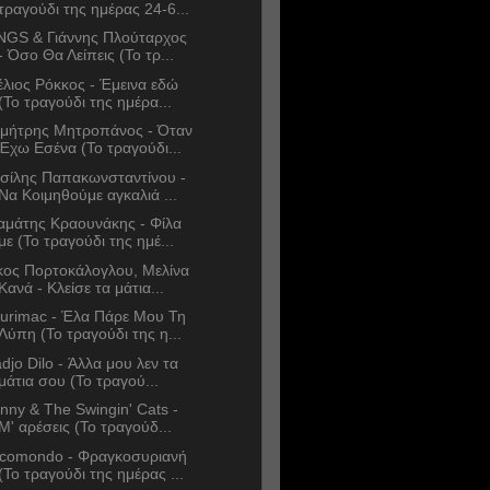
τραγούδι της ημέρας 24-6...
NGS & Γιάννης Πλούταρχος
- Όσο Θα Λείπεις (Το τρ...
έλιος Ρόκκος - Έμεινα εδώ
(Το τραγούδι της ημέρα...
μήτρης Μητροπάνος - Όταν
Έχω Εσένα (Το τραγούδι...
σίλης Παπακωνσταντίνου -
Να Κοιμηθούμε αγκαλιά ...
αμάτης Κραουνάκης - Φίλα
με (Το τραγούδι της ημέ...
κος Πορτοκάλογλου, Μελίνα
Κανά - Κλείσε τα μάτια...
urimac - Έλα Πάρε Μου Τη
Λύπη (Το τραγούδι της η...
djo Dilo - Άλλα μου λεν τα
μάτια σου (Το τραγού...
nny & The Swingin' Cats -
Μ' αρέσεις (Το τραγούδ...
comondo - Φραγκοσυριανή
(Το τραγούδι της ημέρας ...