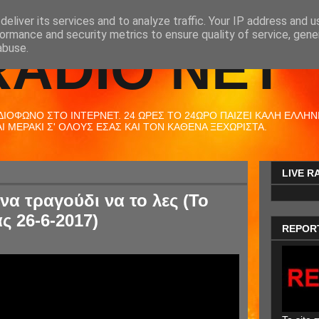
eliver its services and to analyze traffic. Your IP address and 
ormance and security metrics to ensure quality of service, gen
RADIO NET
abuse.
ΟΦΩΝΟ ΣΤΟ ΙΝΤΕΡΝΕΤ. 24 ΩΡΕΣ ΤΟ 24ΩΡΟ ΠΑΙΖΕΙ ΚΑΛΗ ΕΛΛΗΝΙΚ
 ΜΕΡΑΚΙ Σ' ΟΛΟΥΣ ΕΣΑΣ ΚΑΙ ΤΟΝ ΚΑΘΕΝΑ ΞΕΧΩΡΙΣΤΑ.
LIVE R
να τραγούδι να το λες (Το
ς 26-6-2017)
REPOR