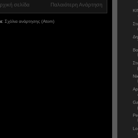
ρχική σελίδα
Παλαιότερη Ανάρτηση
KI
ε:
Σχόλια ανάρτησης (Atom)
Στ
Δη
Βα
Στ
Νί
Ap
Ga
Pe
Lo