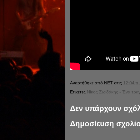
Αναρτήθηκε από
NET
στις
12:04 π.
Ετικέτες
Νίκος Ζωιδάκης - Ένα τραγ
Δεν υπάρχουν σχόλ
Δημοσίευση σχολί