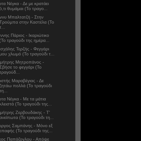
ώτα Νέγκα - Δε με κρατάει
ό,τι θυμάμαι (Το τραγο...
ννυ Μπαλτατζή - Στην
Τρούμπα στην Καστέλα (Το
τ...
άννης Πάριος - Ικαριώτικο
(Το τραγούδι της ημέρα...
σχάλης Τερζής - Φεγγάρι
μου χλωμό (Το τραγούδι τ...
μήτρης Μητροπάνος -
Σβήσε το φεγγάρι (Το
τραγούδ...
στής Μαραβέγιας - Δε
ζητάω πολλά (Το τραγούδι
τη...
ώτα Νέγκα - Με τα μάτια
κλειστά (Το τραγούδι της...
μήτρης Ζερβουδάκης - Τ'
ανείπωτα (Το τραγούδι τη...
ώργος Σαμπάνης - Μόνο εξ
επαφής (Το τραγούδι της...
κος Παπάζογλου - Απόψε