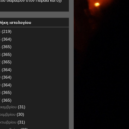
που διαβάζουν στον Πειραιά και όχι
θήκη ιστολογίου
6
(219)
5
(364)
4
(365)
3
(365)
2
(365)
1
(364)
0
(364)
9
(364)
8
(365)
7
(365)
εκεμβρίου
(31)
οεμβρίου
(30)
κτωβρίου
(31)