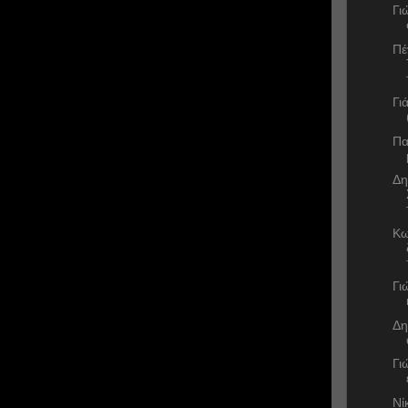
Γι
Πέ
Γι
Πα
Δη
Κω
Γι
Δη
Γι
Νί