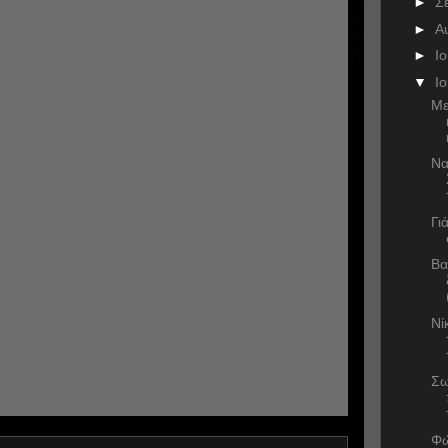
►
Σ
►
Α
►
Ι
▼
Ι
Με
Να
Γι
Βα
Νί
Σω
Φώ