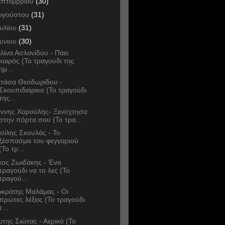
επτεμβρίου
(30)
υγούστου
(31)
ουλίου
(31)
ουνίου
(30)
λίνα Ασλανίδου - Πάει
καιρός (Το τραγούδι της
ημ...
τάσα Θεοδωρίδου -
Σκουπιδιάρικο (Το τραγούδι
της...
άννης Χαρούλης- Ξενύχτησα
στην πόρτα σου (Το τρα...
σίλης Σκουλάς - Το
ξέσπασμα του φεγγαριού
(Το τρ...
κος Ζωιδάκης - Ένα
τραγούδι να το λες (Το
τραγού...
κράτης Μαλάμας - Οι
πρώτες λέξεις (Το τραγούδι
τ...
της Σιώτας - Αερικό (Το