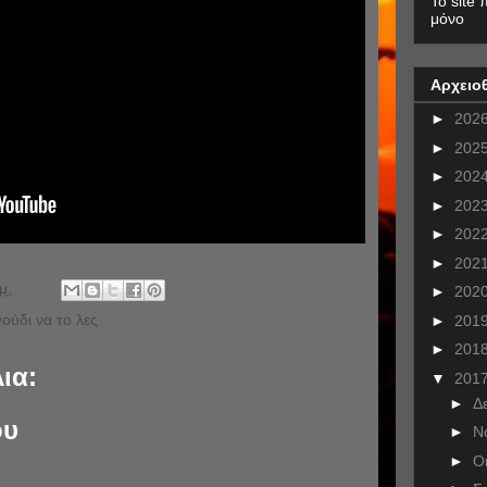
To site 
μόνο
Αρχειο
►
202
►
202
►
202
►
202
►
202
►
202
μ.
►
202
ούδι να το λες
►
201
►
201
ια:
▼
201
►
Δ
ου
►
Ν
►
Ο