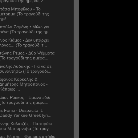
τραγούδι της ημέρας 2...
τάσα Μποφίλιου - Το
μέτρημα (Το τραγούδι της
ημέ...
τούλα Ζαμάνη • Μιλώ για
σένα (Το τραγούδι της ημ...
νος Κιάμος - Δεν υπάρχει
λόγος... (Το τραγούδι τ...
τώνης Ρέμος - Δύο Ψέμματα
(Το τραγούδι της ημέρα...
νόλης Λυδάκης - Για να σε
συναντήσω (Το τραγούδι...
έφανος Κορκολής &
Δημήτρης Μητροπάνος -
Κάποιες ...
έλιος Ρόκκος - Έμεινα εδώ
(Το τραγούδι της ημέρα...
is Fonsi - Despacito ft.
Daddy Yankee Greek lyri...
άννης Καλατζής - Παποράκι
του Μπουρνόβα (Το τραγ...
κος Βέρτης - Θύμωσε απόψε