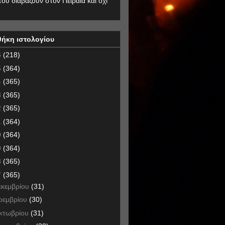
που διαβάζουν στον Πειραιά και όχι
θήκη ιστολογίου
6
(218)
5
(364)
4
(365)
3
(365)
2
(365)
1
(364)
0
(364)
9
(364)
8
(365)
7
(365)
εκεμβρίου
(31)
οεμβρίου
(30)
κτωβρίου
(31)