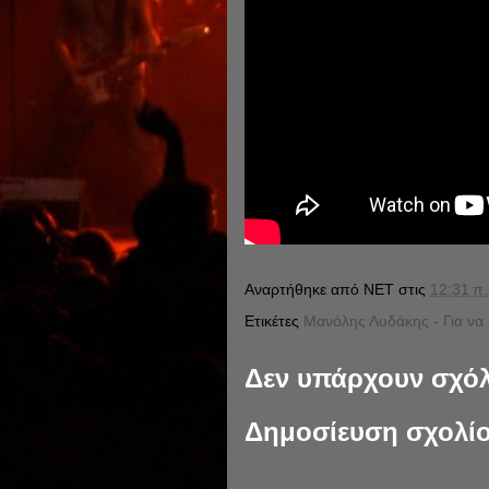
Αναρτήθηκε από
NET
στις
12:31 π.
Ετικέτες
Μανόλης Λυδάκης - Για να
Δεν υπάρχουν σχόλ
Δημοσίευση σχολί