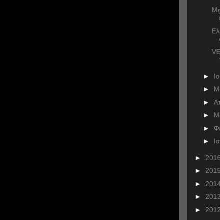
Μι
Ελ
VE
►
Ι
►
Μ
►
Α
►
Μ
►
Φ
►
Ι
►
201
►
201
►
201
►
201
►
201