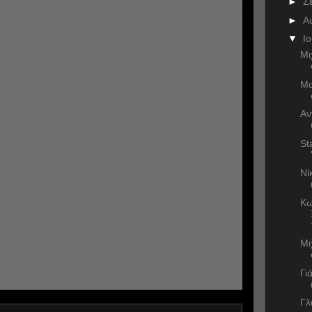
►
Σ
►
Α
▼
Ι
Μι
Μα
Αν
St
Νί
Κω
Μι
Γι
Γλ