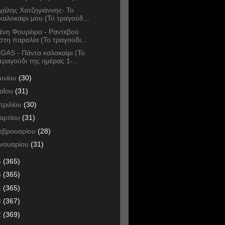
χάλης Χατζηγιάννης- Το
καλοκαίρι μου (Το τραγούδ...
ένη Φουρέιρα - Ραντεβού
στη παραλία (Το τραγούδι...
GAS - Πάντα καλοκαίρι (Το
τραγούδι της ημέρας 1-...
ουνίου
(30)
αΐου
(31)
πριλίου
(30)
αρτίου
(31)
εβρουαρίου
(28)
ανουαρίου
(31)
6
(365)
5
(365)
4
(365)
3
(367)
2
(369)