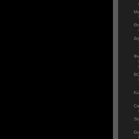
Με
Θο
Δη
Φω
ΒΟ
Κώ
Ca
St
Go