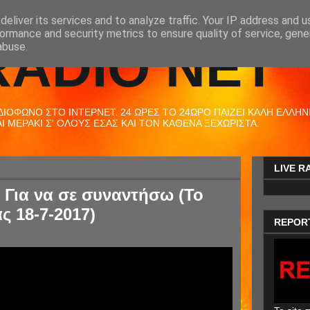
eliver its services and to analyze traffic. Your IP address and 
ormance and security metrics to ensure quality of service, gen
RADIO NET
abuse.
ΟΦΩΝΟ ΣΤΟ ΙΝΤΕΡΝΕΤ. 24 ΩΡΕΣ ΤΟ 24ΩΡΟ ΠΑΙΖΕΙ ΚΑΛΗ ΕΛΛΗΝΙΚ
 ΜΕΡΑΚΙ Σ' ΟΛΟΥΣ ΕΣΑΣ ΚΑΙ ΤΟΝ ΚΑΘΕΝΑ ΞΕΧΩΡΙΣΤΑ.
LIVE R
 Για να σε συναντήσω (Το
ς 18-7-2017)
REPOR