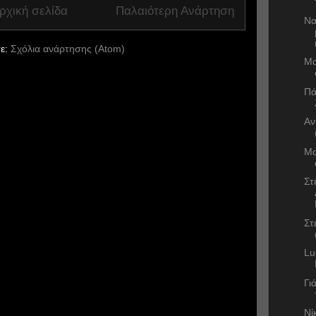
ρχική σελίδα
Παλαιότερη Ανάρτηση
Να
ε:
Σχόλια ανάρτησης (Atom)
Μα
Πά
Αν
Μα
Στ
Στ
Lu
Γι
Νί