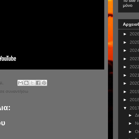
To site 
μόνο
Αρχειο
►
202
►
202
►
202
►
202
►
202
►
202
μ.
►
202
 σε συναντήσω
►
201
►
201
ια:
▼
201
►
Δ
ου
►
Ν
►
Ο