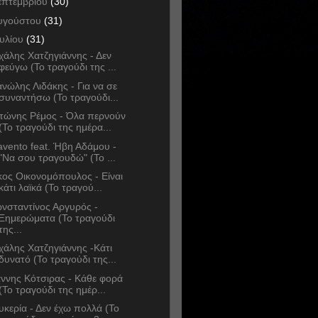
επτεμβρίου
(30)
υγούστου
(31)
ουλίου
(31)
χάλης Χατζηγιάννης - Δεν
φεύγω (Το τραγούδι της ...
νώλης Λιδάκης - Για να σε
συναντήσω (Το τραγούδι...
τώνης Ρέμος - Όλα περνούν
(Το τραγούδι της ημέρα...
avento feat. Ήβη Αδάμου -
"Να σου τραγουδώ" (Το ...
κος Οικονομόπουλος - Είναι
κάτι λαϊκά (Το τραγού...
νσταντίνος Αργυρός -
Ξημερώματα (Το τραγούδι
της...
χάλης Χατζηγιάννης -Κάτι
δυνατό (Το τραγούδι της...
άννης Κότσιρας - Κάθε φορά
(Το τραγούδι της ημέρ...
υκερία - Δεν έχω πολλά (Το