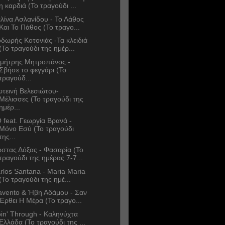
η καρδιά (Το τραγούδι ...
λίνα Ασλανίδου - Το Λάθος
Και Το Πάθος (Το τραγο...
δωρής Κοτονιάς -Τα κλειδιά
(Το τραγούδι της ημέρ...
μήτρης Μητροπάνος -
Σβήσε το φεγγάρι (Το
τραγούδ...
τεινή Βελεσιώτου-
Μέλισσες (Το τραγούδι της
ημέρ...
 feat. Γεωργία Βρανά -
Μόνο Εσύ (Το τραγούδι
της...
στας Δόξας - Φασαρία (Το
τραγούδι της ημέρας 7-7...
rlos Santana - Maria Maria
(Το τραγούδι της ημέ...
avento & Ήβη Αδάμου - Σαν
Έρθει Η Μέρα (Το τραγο...
in' Through - Καληνύχτα
Ελλάδα (Το τραγούδι της ...