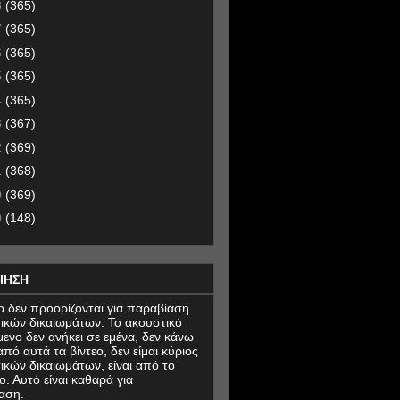
8
(365)
7
(365)
6
(365)
5
(365)
4
(365)
3
(367)
2
(369)
1
(368)
0
(369)
9
(148)
ΙΗΣΗ
εο δεν προορίζονται για παραβίαση
ικών δικαιωμάτων. Το ακουστικό
μενο δεν ανήκει σε εμένα, δεν κάνω
πό αυτά τα βίντεο, δεν είμαι κύριος
ικών δικαιωμάτων, είναι από το
ο. Αυτό είναι καθαρά για
αση.