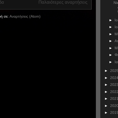
δα
Παλαιότερες αναρτήσεις
Νί
ή σε:
Αναρτήσεις (Atom)
►
Ι
►
Ι
►
Μ
►
Α
►
Μ
►
Φ
►
Ι
►
202
►
202
►
202
►
202
►
202
►
202
►
201