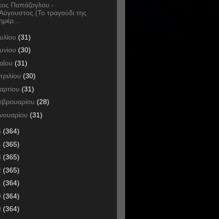
κος Παπάζογλου -
Αύγουστος (Το τραγούδι της
ημέρ...
ουλίου
(31)
ουνίου
(30)
αΐου
(31)
πριλίου
(30)
αρτίου
(31)
εβρουαρίου
(28)
ανουαρίου
(31)
5
(364)
4
(365)
3
(365)
2
(365)
1
(364)
0
(364)
9
(364)