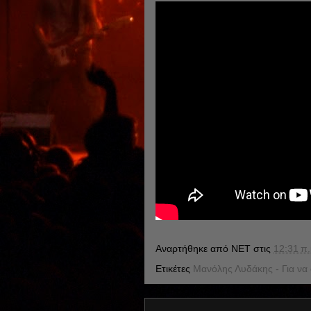
Αναρτήθηκε από
NET
στις
12:31 π.
Ετικέτες
Μανόλης Λυδάκης - Για να