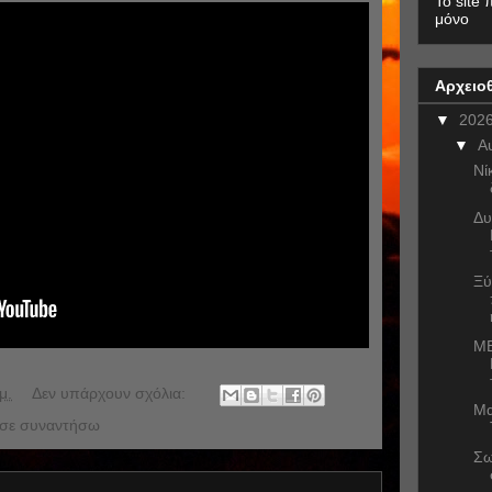
To site 
μόνο
Αρχειο
▼
202
▼
Α
Νί
Δυ
Ξύ
ME
μ.
Δεν υπάρχουν σχόλια:
Μα
 σε συναντήσω
Σω