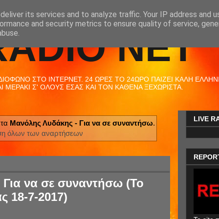
eliver its services and to analyze traffic. Your IP address and 
ormance and security metrics to ensure quality of service, gen
RADIO NET
abuse.
ΟΦΩΝΟ ΣΤΟ ΙΝΤΕΡΝΕΤ. 24 ΩΡΕΣ ΤΟ 24ΩΡΟ ΠΑΙΖΕΙ ΚΑΛΗ ΕΛΛΗΝΙΚ
 ΜΕΡΑΚΙ Σ' ΟΛΟΥΣ ΕΣΑΣ ΚΑΙ ΤΟΝ ΚΑΘΕΝΑ ΞΕΧΩΡΙΣΤΑ.
LIVE R
έτα
Μανόλης Λυδάκης - Για να σε συναντήσω
.
ση όλων των αναρτήσεων
REPOR
 Για να σε συναντήσω (Το
ς 18-7-2017)