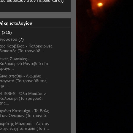
που διαβάζουν στον Πειραιά και όχι
θήκη ιστολογίου
6
(219)
υγούστου
(7)
κος Καρβέλας - Καλοκαιρινές
διακοπές (Το τραγούδ...
τικές Συνοικίες -
Καλοκαιρινά Ραντεβού (Το
τραγο...
λινα σπαθιά - Λιωμένο
παγωτό (Το τραγούδι της
ημ...
LISSES - Όλα Μοιάζουν
Καλοκαίρι (Το τραγούδι
της...
ριάνα Κατσιμίχα - Το Βαλς
Των Ονείρων (Το τραγού...
κράτης Μάλαμας - Ας παν
στην ευχή τα παλιά (Το τ...