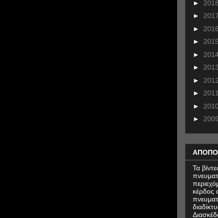
►
201
►
201
►
201
►
201
►
201
►
201
►
201
►
201
►
201
►
200
ΑΠΟΠΟ
Τα βίντ
πνευματ
περιεχό
κέρδος α
πνευματ
διαδίκτυ
Διασκέδ