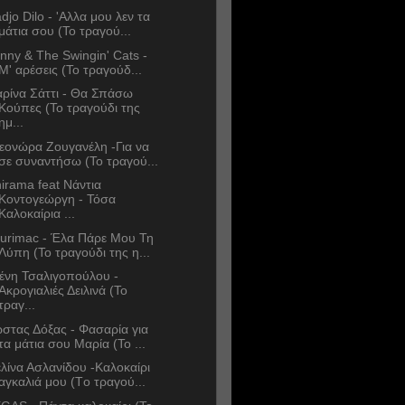
djo Dilo - 'Αλλα μου λεν τα
μάτια σου (Το τραγού...
nny & The Swingin' Cats -
Μ' αρέσεις (Το τραγούδ...
ρίνα Σάττι - Θα Σπάσω
Κούπες (Το τραγούδι της
ημ...
εονώρα Ζουγανέλη -Για να
σε συναντήσω (Το τραγού...
irama feat Νάντια
Κοντογεώργη - Τόσα
Καλοκαίρια ...
urimac - Έλα Πάρε Μου Τη
Λύπη (Το τραγούδι της η...
ένη Τσαλιγοπούλου -
Ακρογιαλιές Δειλινά (Το
τραγ...
στας Δόξας - Φασαρία για
τα μάτια σου Μαρία (Το ...
λίνα Ασλανίδου -Καλοκαίρι
αγκαλιά μου (Tο τραγού...