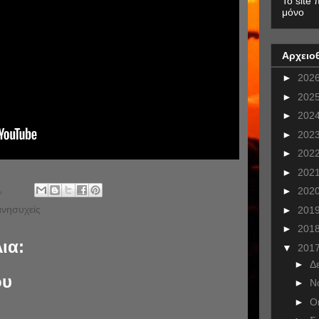
To site 
μόνο
Αρχειο
►
202
►
202
►
202
►
202
►
202
►
202
.
►
202
ανησυχείς
►
201
►
201
ια:
▼
201
►
Δ
ου
►
Ν
►
Ο