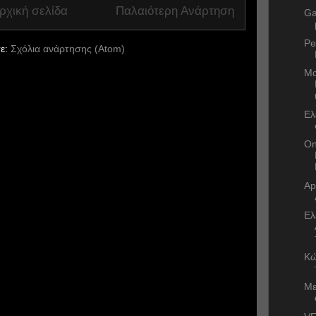
ρχική σελίδα
Παλαιότερη Ανάρτηση
Ga
Pe
ε:
Σχόλια ανάρτησης (Atom)
Μα
Ελ
On
Ap
Ελ
Κώ
Με