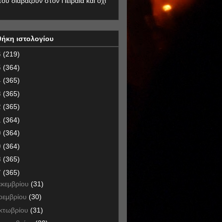
που διαβάζουν στον Πειραιά και όχι
θήκη ιστολογίου
6
(219)
5
(364)
4
(365)
3
(365)
2
(365)
1
(364)
0
(364)
9
(364)
8
(365)
7
(365)
εκεμβρίου
(31)
οεμβρίου
(30)
κτωβρίου
(31)