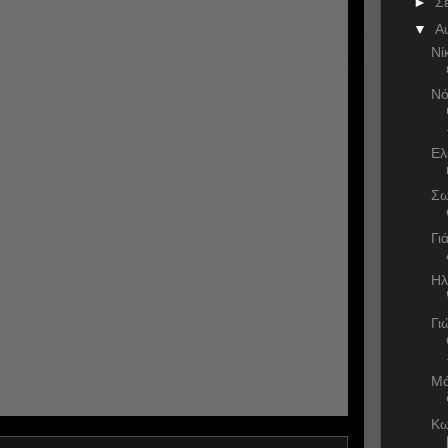
►
Σ
▼
Α
Νί
Νό
Ελ
Σω
Γι
Ηλ
Γι
Μά
Κω