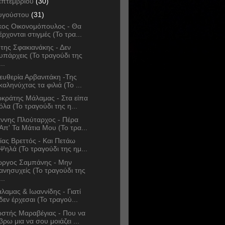
επτεμβρίου
(30)
υγούστου
(31)
κος Οικονομόπουλος - Θα
έρχονται στιγμές (Το τρα...
της Σφακιανάκης - Δεν
υπάρχεις (Το τραγούδι της
...
ευθερία Αρβανιτάκη -Της
καληνύχτας τα φιλιά (Το ...
κράτης Μάλαμας - Στα είπα
όλα (Το τραγούδι της η...
άννης Πλούταρχος - Πέρα
Απ' Τα Μάτια Μου (Το τρα...
ίας Βρεττός - Kαι Πετάω
Ψηλά (Το τραγούδι της ημ...
ώργος Σαμπάνης - Μην
ανησυχείς (Το τραγούδι της
...
λαμας & Ιωαννίδης - Γιατί
δεν έρχεσαι (Το τραγού...
στής Μαραβέγιας - Που να
βρω μια να σου μοιάζει ...