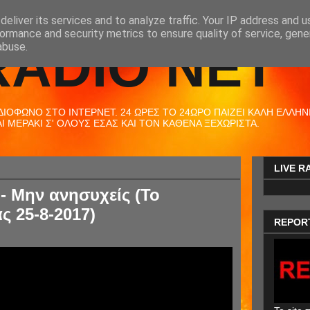
eliver its services and to analyze traffic. Your IP address and 
ormance and security metrics to ensure quality of service, gen
RADIO NET
abuse.
ΟΦΩΝΟ ΣΤΟ ΙΝΤΕΡΝΕΤ. 24 ΩΡΕΣ ΤΟ 24ΩΡΟ ΠΑΙΖΕΙ ΚΑΛΗ ΕΛΛΗΝΙΚ
 ΜΕΡΑΚΙ Σ' ΟΛΟΥΣ ΕΣΑΣ ΚΑΙ ΤΟΝ ΚΑΘΕΝΑ ΞΕΧΩΡΙΣΤΑ.
LIVE R
- Μην ανησυχείς (Το
ς 25-8-2017)
REPOR