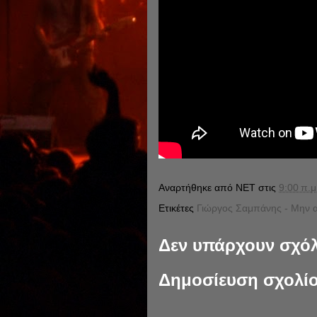
Αναρτήθηκε από
NET
στις
9:00 π.μ
Ετικέτες
Γιώργος Σαμπάνης - Μην 
Δεν υπάρχουν σχόλ
Δημοσίευση σχολί