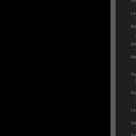
VE
Lo
Δή
Δή
Νί
Πα
Δη
Lo
Χά
Χά