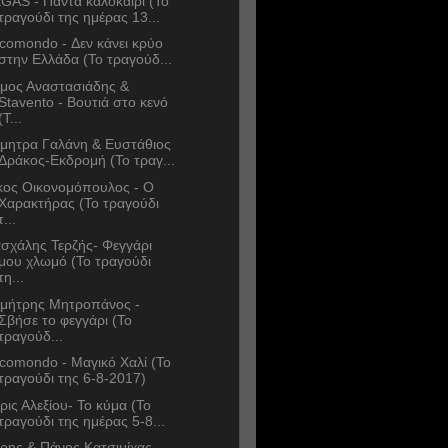
GAS - Πάντα καλοκαίρι (Το
τραγούδι της ημέρας 13...
comondo - Δεν κάνει κρύο
στην Ελλάδα (Το τραγούδ...
μος Αναστασιάδης &
Stavento - Βουτιά στο κενό
(Τ...
μητρα Γαλάνη & Ευστάθιος
Δράκος-Εκδρομή (Το τραγ...
κος Οικονομόπουλος - Ο
Χαρακτήρας (Το τραγούδι
τ...
σχάλης Τερζής- Φεγγάρι
μου χλωμό (Το τραγούδι
τη...
μήτρης Μητροπάνος -
Σβήσε το φεγγάρι (Το
τραγούδ...
comondo - Μαγικό Χαλί (Το
τραγούδι της 6-8-2017)
ρις Αλεξίου- Το κύμα (Το
τραγούδι της ημέρας 5-8...
ρης & Πάνος Κατσιμίχας -