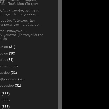
Γέλα Πουλί Μου (Το τραγ...
ξ Λαξ - Έπαψες αγάπη να
θυμίζεις (Το τραγούδι τη...
υσσέας Τσάκαλος- Δεν
πειράζει, γιατί τα μάτια σο...
κος Παπάζογλου -
Αύγουστος (Το τραγούδι της
ημέρ...
ουλίου
(31)
ουνίου
(30)
αΐου
(31)
πριλίου
(30)
αρτίου
(31)
εβρουαρίου
(28)
ανουαρίου
(31)
6
(365)
5
(365)
4
(365)