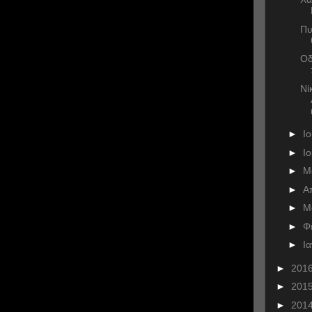
Πυ
Οδ
Νί
►
Ι
►
Ι
►
Μ
►
Α
►
Μ
►
Φ
►
Ι
►
201
►
201
►
201