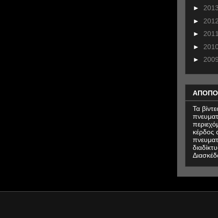
►
201
►
201
►
201
►
201
►
200
ΑΠΟΠΟ
Τα βίντ
πνευματ
περιεχό
κέρδος α
πνευματ
διαδίκτυ
Διασκέδ