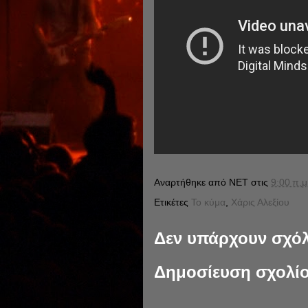
Αναρτήθηκε από
NET
στις
9:00 π.μ
Ετικέτες
Το κύμα
,
Χάρις Αλεξίου
Δεν υπάρχουν σχόλ
Δημοσίευση σχολί