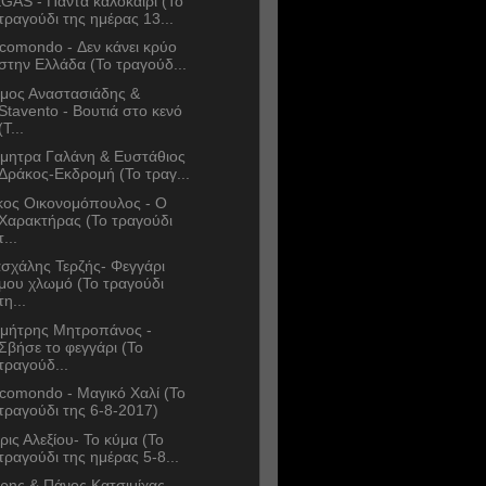
GAS - Πάντα καλοκαίρι (Το
τραγούδι της ημέρας 13...
comondo - Δεν κάνει κρύο
στην Ελλάδα (Το τραγούδ...
μος Αναστασιάδης &
Stavento - Βουτιά στο κενό
(Τ...
μητρα Γαλάνη & Ευστάθιος
Δράκος-Εκδρομή (Το τραγ...
κος Οικονομόπουλος - Ο
Χαρακτήρας (Το τραγούδι
τ...
σχάλης Τερζής- Φεγγάρι
μου χλωμό (Το τραγούδι
τη...
μήτρης Μητροπάνος -
Σβήσε το φεγγάρι (Το
τραγούδ...
comondo - Μαγικό Χαλί (Το
τραγούδι της 6-8-2017)
ρις Αλεξίου- Το κύμα (Το
τραγούδι της ημέρας 5-8...
ρης & Πάνος Κατσιμίχας -