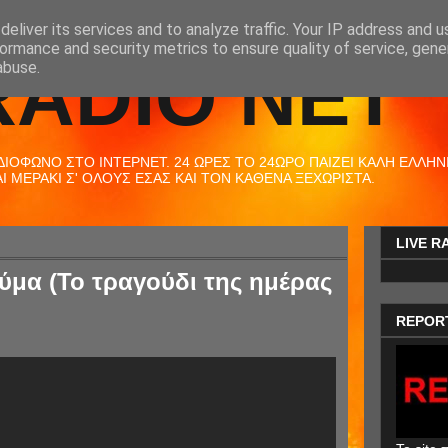
eliver its services and to analyze traffic. Your IP address and 
ormance and security metrics to ensure quality of service, gen
RADIO NET
abuse.
ΟΦΩΝΟ ΣΤΟ ΙΝΤΕΡΝΕΤ. 24 ΩΡΕΣ ΤΟ 24ΩΡΟ ΠΑΙΖΕΙ ΚΑΛΗ ΕΛΛΗΝΙΚ
 ΜΕΡΑΚΙ Σ' ΟΛΟΥΣ ΕΣΑΣ ΚΑΙ ΤΟΝ ΚΑΘΕΝΑ ΞΕΧΩΡΙΣΤΑ.
LIVE R
κύμα (Το τραγούδι της ημέρας
REPOR