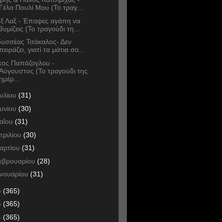
Γέλα Πουλί Μου (Το τραγ...
ξ Λαξ - Έπαψες αγάπη να
θυμίζεις (Το τραγούδι τη...
υσσέας Τσάκαλος- Δεν
πειράζει, γιατί τα μάτια σο...
κος Παπάζογλου -
Αύγουστος (Το τραγούδι της
ημέρ...
ουλίου
(31)
ουνίου
(30)
αΐου
(31)
πριλίου
(30)
αρτίου
(31)
εβρουαρίου
(28)
ανουαρίου
(31)
6
(365)
5
(365)
4
(365)