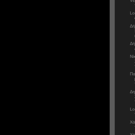
VE
Lo
Δή
Δή
Νί
Πα
Δη
Lo
Χά
Χά