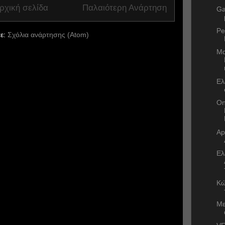
ρχική σελίδα
Παλαιότερη Ανάρτηση
Ga
Pe
ε:
Σχόλια ανάρτησης (Atom)
Μα
Ελ
On
Ap
Ελ
Κώ
Με