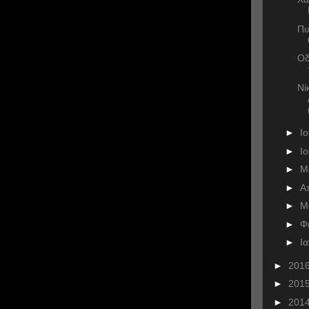
Πυ
Οδ
Νί
►
Ι
►
Ι
►
Μ
►
Α
►
Μ
►
Φ
►
Ι
►
201
►
201
►
201