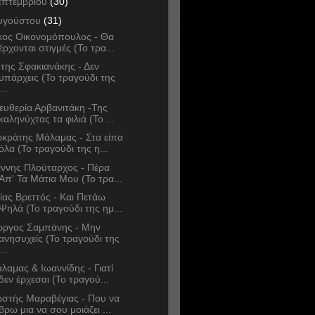
επτεμβρίου
(30)
υγούστου
(31)
κος Οικονομόπουλος - Θα
έρχονται στιγμές (Το τρα...
της Σφακιανάκης - Δεν
υπάρχεις (Το τραγούδι της
...
ευθερία Αρβανιτάκη -Της
καληνύχτας τα φιλιά (Το ...
κράτης Μάλαμας - Στα είπα
όλα (Το τραγούδι της η...
άννης Πλούταρχος - Πέρα
Απ' Τα Μάτια Μου (Το τρα...
ίας Βρεττός - Kαι Πετάω
Ψηλά (Το τραγούδι της ημ...
ώργος Σαμπάνης - Μην
ανησυχείς (Το τραγούδι της
...
λαμας & Ιωαννίδης - Γιατί
δεν έρχεσαι (Το τραγού...
στής Μαραβέγιας - Που να
βρω μια να σου μοιάζει ...