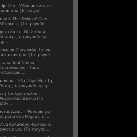
djo Dilo - 'Αλλα μου λεν τα
μάτια σου (Το τραγού...
nny & The Swingin' Cats -
Μ' αρέσεις (Το τραγούδ...
ρίνα Σάττι - Θα Σπάσω
Κούπες (Το τραγούδι της
ημ...
εονώρα Ζουγανέλη -Για να
σε συναντήσω (Το τραγού...
irama feat Νάντια
Κοντογεώργη - Τόσα
Καλοκαίρια ...
urimac - Έλα Πάρε Μου Τη
Λύπη (Το τραγούδι της η...
ένη Τσαλιγοπούλου -
Ακρογιαλιές Δειλινά (Το
τραγ...
στας Δόξας - Φασαρία για
τα μάτια σου Μαρία (Το ...
λίνα Ασλανίδου -Καλοκαίρι
αγκαλιά μου (Tο τραγού...