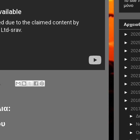
To site 
μόνο
Αρχειο
►
202
►
202
►
202
►
202
►
202
►
202
.
►
202
►
201
►
201
ια:
▼
201
►
Δ
ου
►
Ν
►
Ο