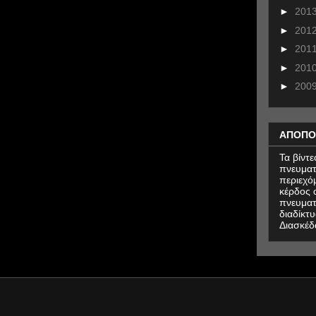
►
201
►
201
►
201
►
201
►
200
ΑΠΟΠΟ
Τα βίντ
πνευματ
περιεχό
κέρδος α
πνευματ
διαδίκτυ
Διασκέδ