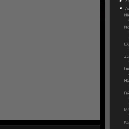
►
Σ
▼
Α
Νί
Νό
Ελ
Σω
Γι
Ηλ
Γι
Μά
Κω