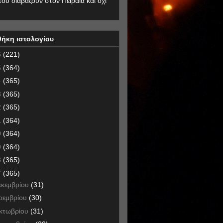
που διαβάζουν στον Πειραιά και όχι
θήκη ιστολογίου
6
(221)
5
(364)
4
(365)
3
(365)
2
(365)
1
(364)
0
(364)
9
(364)
8
(365)
7
(365)
εκεμβρίου
(31)
οεμβρίου
(30)
κτωβρίου
(31)