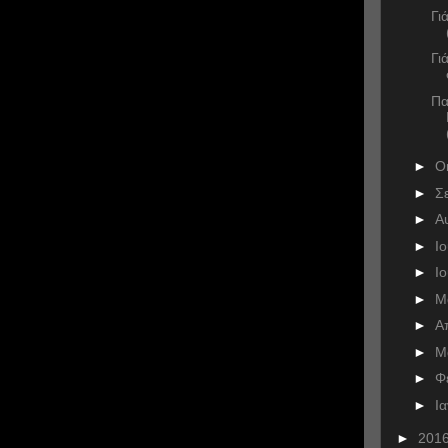
Γι
Γι
Πα
►
Ο
►
Σ
►
Α
►
Ι
►
Ι
►
Μ
►
Α
►
Μ
►
Φ
►
Ι
►
201