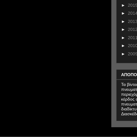
►
201
►
201
►
201
►
201
►
201
►
201
►
200
ΑΠΟΠΟ
Τα βίντ
πνευματ
περιεχό
κέρδος α
πνευματ
διαδίκτυ
Διασκέδ