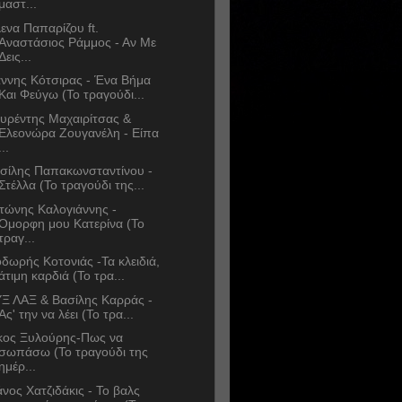
μαστ...
ενα Παπαρίζου ft.
Αναστάσιος Ράμμος - Αν Με
Δεις...
άννης Κότσιρας - Ένα Βήμα
Και Φεύγω (Το τραγούδι...
υρέντης Μαχαιρίτσας &
Ελεονώρα Ζουγανέλη - Είπα
...
σίλης Παπακωνσταντίνου -
Στέλλα (Το τραγούδι της...
τώνης Καλογιάννης -
Όμορφη μου Κατερίνα (Το
τραγ...
δωρής Κοτονιάς -Τα κλειδιά,
άτιμη καρδιά (Το τρα...
Ξ ΛΑΞ & Βασίλης Καρράς -
Ας' την να λέει (Το τρα...
κος Ξυλούρης-Πως να
σωπάσω (Το τραγούδι της
ημέρ...
νος Χατζιδάκις - Το βαλς