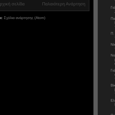
ρχική σελίδα
Παλαιότερη Ανάρτηση
Γι
ε:
Σχόλια ανάρτησης (Atom)
Πα
Π.
Νί
Να
Γι
Βί
Ελ