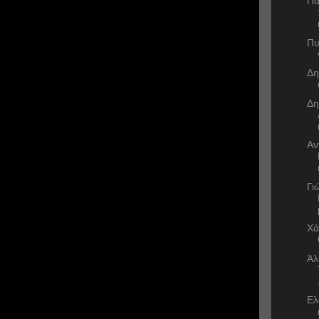
Πα
Πυ
Δη
Δη
Αν
Γι
Χά
Άλ
Ελ