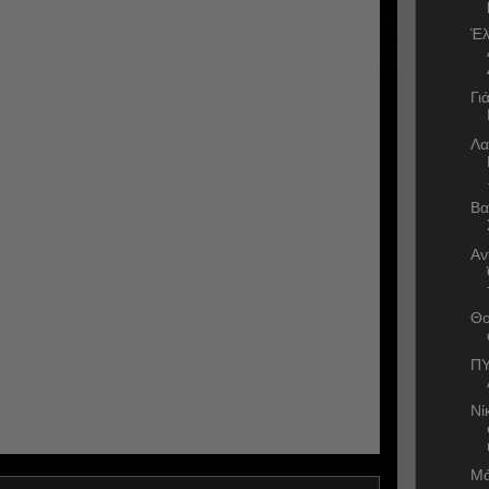
Έλ
Γι
Λα
Βα
Αν
Θο
ΠΥ
Νί
Μά