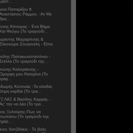
μαστ...
ενα Παπαρίζου ft.
Αναστάσιος Ράμμος - Αν Με
Δεις...
άννης Κότσιρας - Ένα Βήμα
Και Φεύγω (Το τραγούδι...
υρέντης Μαχαιρίτσας &
Ελεονώρα Ζουγανέλη - Είπα
...
σίλης Παπακωνσταντίνου -
Στέλλα (Το τραγούδι της...
τώνης Καλογιάννης -
Όμορφη μου Κατερίνα (Το
τραγ...
δωρής Κοτονιάς -Τα κλειδιά,
άτιμη καρδιά (Το τρα...
Ξ ΛΑΞ & Βασίλης Καρράς -
Ας' την να λέει (Το τρα...
κος Ξυλούρης-Πως να
σωπάσω (Το τραγούδι της
ημέρ...
νος Χατζιδάκις - Το βαλς