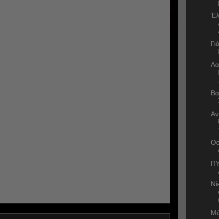
Έλ
Γι
Λα
Βα
Αν
Θο
ΠΥ
Νί
Μά