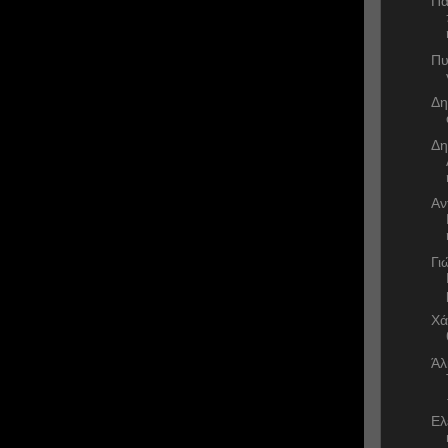
Πα
Πυ
Δη
Δη
Αν
Γι
Χά
Άλ
Ελ