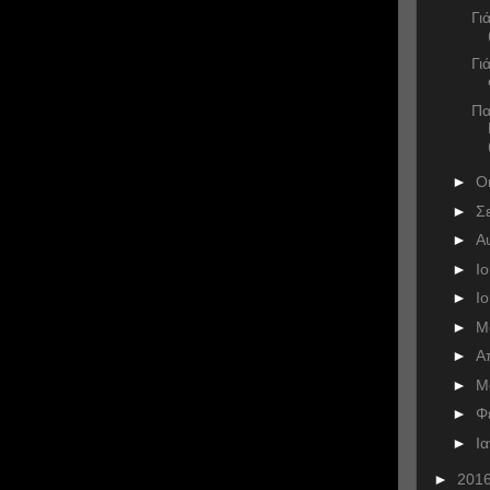
Γι
Γι
Πα
►
Ο
►
Σ
►
Α
►
Ι
►
Ι
►
Μ
►
Α
►
Μ
►
Φ
►
Ι
►
201