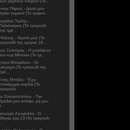
των χαμένων ονείρων (Το...
άννης Πάριος - Δώσε μου
λιγάκι ουρανό (Το τραγού...
σχάλης Τερζής -
Παλιόκαιρος (Το τραγούδι
της ημέ...
 Ψάλτης - Άγγελε μου (Το
τραγούδι της ημέρας 18...
κος Ξυλούρης - Η μπαλάντα
του κυρ Μέντιου (Το τρ...
τάσα Μποφίλιου - Το
μέτρημα (Το τραγούδι της
ημέ...
άννης Μπέζος - Έχω
στενάχωρη καρδιά (Το
τραγούδι...
κυ Σταυροπούλου - Την
βραδιά μου απόψε, μη μου
τ...
εονώρα Ζουγενέλη - Ο
Μήνας έχει 13 (Το τραγούδι
...