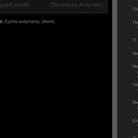
ρχική σελίδα
Παλαιότερη Ανάρτηση
Γι
ε:
Σχόλια ανάρτησης (Atom)
Πα
Π.
Νί
Να
Γι
Βί
Ελ