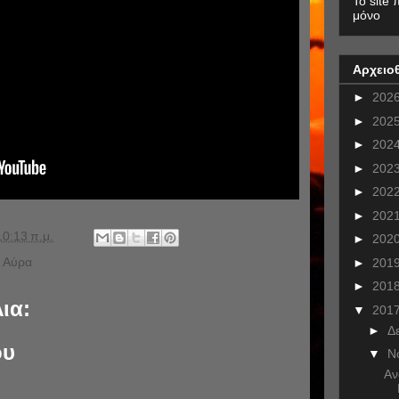
To site 
μόνο
Αρχειο
►
202
►
202
►
202
►
202
►
202
►
202
10:13 π.μ.
►
202
 Αύρα
►
201
►
201
ια:
▼
201
►
Δ
ου
▼
Ν
Αν