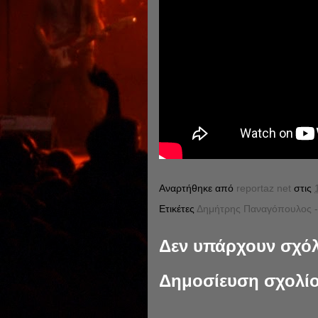
Αναρτήθηκε από
reportaz net
στις
Ετικέτες
Δημήτρης Παναγόπουλος -
Δεν υπάρχουν σχόλ
Δημοσίευση σχολί