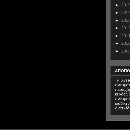
►
201
►
201
►
201
►
201
►
201
►
201
►
200
ΑΠΟΠΟ
Τα βίντ
πνευματ
περιεχό
κέρδος α
πνευματ
διαδίκτυ
Διασκέδ