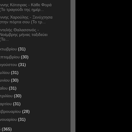
άννης Κότσιρας - Κάθε Φορά
(Το τραγούδι της ημέρ...
άννης Χαρούλης - Ξενύχτησα
στην πόρτα σου (Το τρ...
ντελής Θαλασσινός -
Νοέμβρης μήνας ταξιδεύει
(Το...
κτωβρίου
(31)
επτεμβρίου
(30)
υγούστου
(31)
ουλίου
(31)
ουνίου
(30)
αΐου
(31)
πριλίου
(30)
αρτίου
(31)
εβρουαρίου
(28)
ανουαρίου
(31)
6
(365)