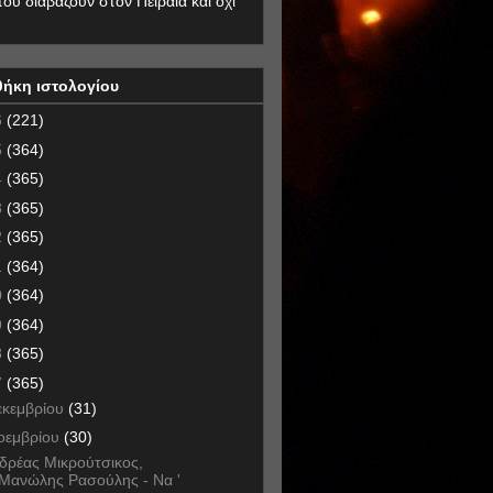
που διαβάζουν στον Πειραιά και όχι
θήκη ιστολογίου
6
(221)
5
(364)
4
(365)
3
(365)
2
(365)
1
(364)
0
(364)
9
(364)
8
(365)
7
(365)
εκεμβρίου
(31)
οεμβρίου
(30)
δρέας Μικρούτσικος,
Μανώλης Ρασούλης - Να '