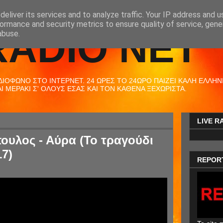
eliver its services and to analyze traffic. Your IP address and 
ormance and security metrics to ensure quality of service, gen
RADIO NET
abuse.
ΟΦΩΝΟ ΣΤΟ ΙΝΤΕΡΝΕΤ. 24 ΩΡΕΣ ΤΟ 24ΩΡΟ ΠΑΙΖΕΙ ΚΑΛΗ ΕΛΛΗΝΙΚ
 ΜΕΡΑΚΙ Σ' ΟΛΟΥΣ ΕΣΑΣ ΚΑΙ ΤΟΝ ΚΑΘΕΝΑ ΞΕΧΩΡΙΣΤΑ.
LIVE R
υλος - Αύρα (Το τραγούδι
17)
REPOR