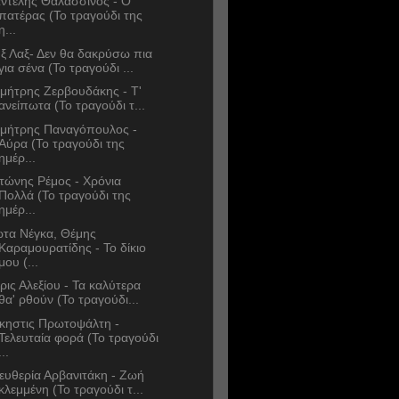
ντελής Θαλασσινός - Ο
πατέρας (Το τραγούδι της
η...
ξ Λαξ- Δεν θα δακρύσω πια
για σένα (Το τραγούδι ...
μήτρης Ζερβουδάκης - Τ'
ανείπωτα (Το τραγούδι τ...
μήτρης Παναγόπουλος -
Αύρα (Το τραγούδι της
ημέρ...
τώνης Ρέμος - Χρόνια
Πολλά (Το τραγούδι της
ημέρ...
ώτα Νέγκα, Θέμης
Καραμουρατίδης - Το δίκιο
μου (...
ρις Αλεξίου - Τα καλύτερα
θα' ρθούν (Το τραγούδι...
κηστις Πρωτοψάλτη -
Τελευταία φορά (Το τραγούδι
...
ευθερία Αρβανιτάκη - Ζωή
κλεμμένη (Το τραγούδι τ...