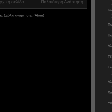
ρχική σελίδα
Παλαιότερη Ανάρτηση
Κω
ε:
Σχόλια ανάρτησης (Atom)
Πυ
Πα
Αλ
Τζ
Ελ
Άλ
Χά
Υπ