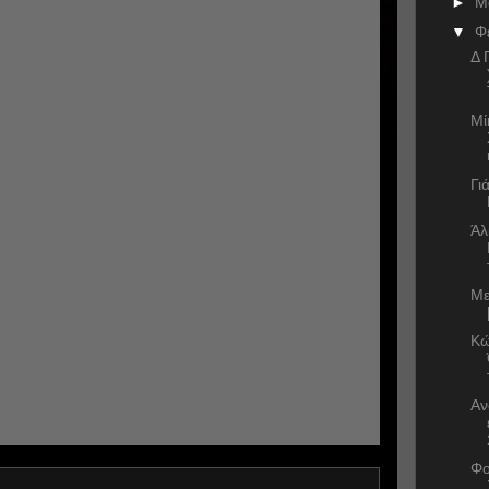
►
Μ
▼
Φ
Δ 
Μί
Γι
Άλ
Με
Κώ
Αν
Φο