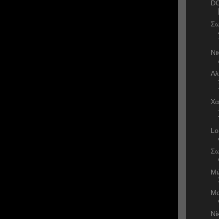
DO
Σω
Νι
Αλ
Χα
Lo
Σω
Μι
Μα
Νί