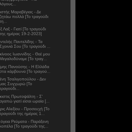
λόγους...
στής Μαραβέγιας - Δε
ζητάω πολλά [Το τραγούδι
τη...
ξ Λαξ - Γιατί [Το τραγούδι
της ημέρας 19-2-2023]
ντελής Παντελίδης - Τα
Σχοινιά Σου [Το τραγούδι ...
κίνοος Ιωαννίδης - Θεέ μου
Μεγαλοδύναμε [Το τραγ...
ίμης Πανούσης - Η Ελλάδα
στα κάρβουνα [Το τραγού...
ένη Τσαλιγοπούλου - Δεν
μας Συγχωρώ [Το
τραγούδι...
κιστις Πρωτοψάλτη - Σ'
αγαπώ γιατί είσαι ωραία [...
ρις Αλεξίου - Προσευχή [Το
τραγούδι της ημέρας 1...
όγεια Ρεύματα - Παράξενη
κοπέλα [Το τραγούδι της...