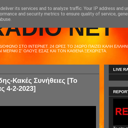
eliver its services and to analyze traffic. Your IP address and 
ormance and security metrics to ensure quality of service, gen
RADIO NET
abuse.
ΟΦΩΝΟ ΣΤΟ ΙΝΤΕΡΝΕΤ. 24 ΩΡΕΣ ΤΟ 24ΩΡΟ ΠΑΙΖΕΙ ΚΑΛΗ ΕΛΛΗΝΙΚ
 ΜΕΡΑΚΙ Σ' ΟΛΟΥΣ ΕΣΑΣ ΚΑΙ ΤΟΝ ΚΑΘΕΝΑ ΞΕΧΩΡΙΣΤΑ.
LIVE R
ης-Κακές Συνήθειες [Το
ς 4-2-2023]
REPOR