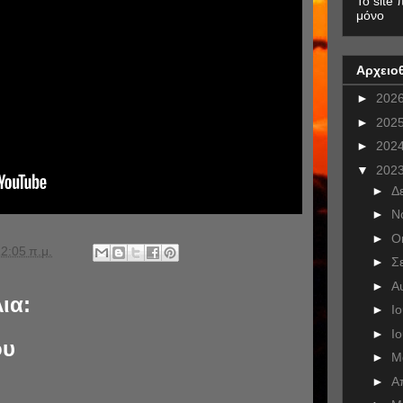
To site 
μόνο
Αρχειο
►
202
►
202
►
202
▼
202
►
Δ
►
Ν
►
Ο
2:05 π.μ.
►
Σ
►
Α
ια:
►
Ι
►
Ι
ου
►
Μ
►
Α