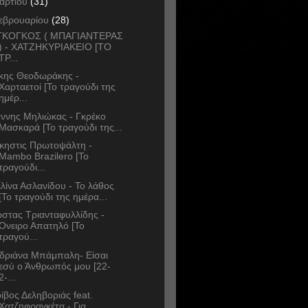
αρτίου
(31)
εβρουαρίου
(28)
ΓΚΟΓΚΟΣ ( ΜΠΑΓΙΑΝΤΕΡΑΣ
) - ΧΑΤΖΗΚΥΡΙΑΚΕΙΟ [ΤΟ
ΤΡ...
κης Θεοδωράκης -
Χαρταετοί [Το τραγούδι της
ημέρ...
άννης Μηλιώκας - Γκρέκο
Μασκαρά [Το τραγούδι της...
κηστις Πρωτοψάλτη -
Mambo Brazilero [Το
τραγούδι...
λίνα Ασλανίδου - Το λάθος
[Το τραγούδι της ημέρα...
στας Τριανταφυλλίδης -
Όνειρο Απατηλό [Το
τραγού...
δριάνα Μπάμπαλη- Είσαι
εσύ ο Άνθρωπός μου [22-
2-...
ίβος Δεληβοριάς feat.
Χατζηφραγκέτα - Για