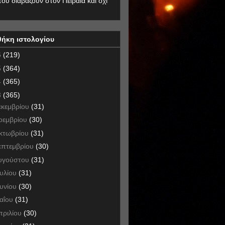
που διαβάζουν στον Πειραιά και όχι
θήκη ιστολογίου
6
(219)
5
(364)
4
(365)
3
(365)
εκεμβρίου
(31)
οεμβρίου
(30)
κτωβρίου
(31)
επτεμβρίου
(30)
υγούστου
(31)
ουλίου
(31)
ουνίου
(30)
αΐου
(31)
πριλίου
(30)