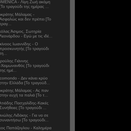
MENICA - Λίγη Ζωή ακόμη
[Το τραγούδι της ημέρας ...
κράτης Μάλαμας -
Ασφαλώς και δεν πρέπει [Το
τραγ...
κόλας Άσιμος, Σωτηρία
Λεονάρδου - Εγώ με τις ιδέ...
κίνοος Ιωαννίδης - Ο
προσκυνητής [Το τραγούδι
τη...
ρούλης Γιάννης
-Χειμωνανθός [Το τραγούδι
της ημέ...
comondo - Δεν κάνει κρύο
στην Ελλάδα [Το τραγούδ...
κράτης Μάλαμας - Ας παν
στην ευχή τα παλιά [Το τ...
λτιάδης Πασχαλίδης-Κακές
Συνήθειες [Το τραγούδι ...
νώλης Λιδάκης - Για να σε
συναντήσω [Το τραγούδι...
κος Παπάζογλου - Καλημέρα