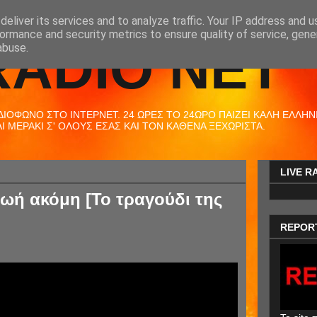
eliver its services and to analyze traffic. Your IP address and 
ormance and security metrics to ensure quality of service, gen
RADIO NET
abuse.
ΟΦΩΝΟ ΣΤΟ ΙΝΤΕΡΝΕΤ. 24 ΩΡΕΣ ΤΟ 24ΩΡΟ ΠΑΙΖΕΙ ΚΑΛΗ ΕΛΛΗΝΙΚ
 ΜΕΡΑΚΙ Σ' ΟΛΟΥΣ ΕΣΑΣ ΚΑΙ ΤΟΝ ΚΑΘΕΝΑ ΞΕΧΩΡΙΣΤΑ.
LIVE R
ωή ακόμη [Το τραγούδι της
REPOR