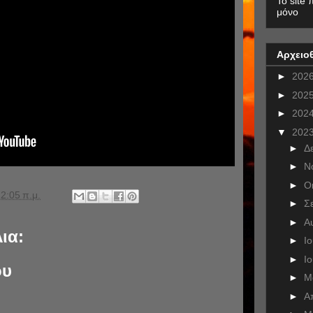
To site 
μόνο
Αρχειο
►
202
►
202
►
202
▼
202
►
Δ
►
Ν
►
Ο
2:05 π.μ.
►
Σ
►
Α
ια:
►
Ι
►
Ι
ου
►
Μ
►
Α