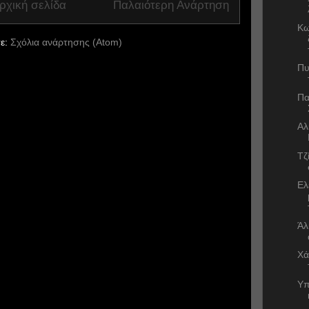
ρχική σελίδα
Παλαιότερη Ανάρτηση
Κω
ε:
Σχόλια ανάρτησης (Atom)
Πυ
Πα
Αλ
Τζ
Ελ
Άλ
Χά
Υπ