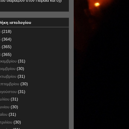
που διαβάζουν στον Πειραιά και όχι
θήκη ιστολογίου
6
(218)
5
(364)
4
(365)
3
(365)
εκεμβρίου
(31)
οεμβρίου
(30)
κτωβρίου
(31)
επτεμβρίου
(30)
υγούστου
(31)
ουλίου
(31)
ουνίου
(30)
αΐου
(31)
πριλίου
(30)