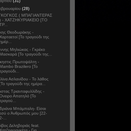
αρτίου
(31)
εβρουαρίου
(28)
ΓΚΟΓΚΟΣ ( ΜΠΑΓΙΑΝΤΕΡΑΣ
) - ΧΑΤΖΗΚΥΡΙΑΚΕΙΟ [ΤΟ
ΤΡ...
κης Θεοδωράκης -
Χαρταετοί [Το τραγούδι της
ημέρ...
άννης Μηλιώκας - Γκρέκο
Μασκαρά [Το τραγούδι της...
κηστις Πρωτοψάλτη -
Mambo Brazilero [Το
τραγούδι...
λίνα Ασλανίδου - Το λάθος
[Το τραγούδι της ημέρα...
στας Τριανταφυλλίδης -
Όνειρο Απατηλό [Το
τραγού...
δριάνα Μπάμπαλη- Είσαι
εσύ ο Άνθρωπός μου [22-
2-...
ίβος Δεληβοριάς feat.
Χατζηφραγκέτα - Για