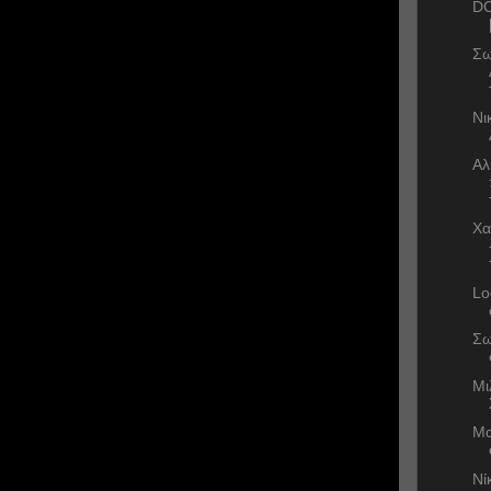
DO
Σω
Νι
Αλ
Χα
Lo
Σω
Μι
Μα
Νί