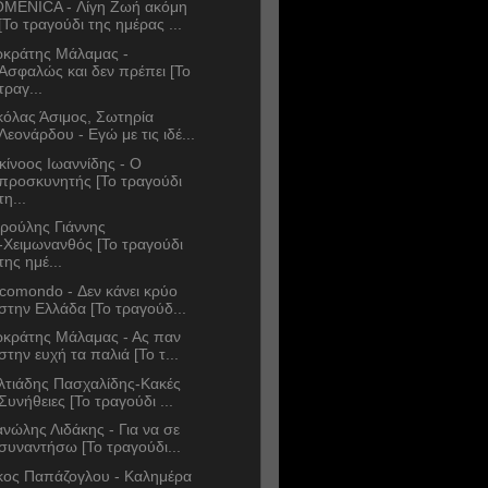
MENICA - Λίγη Ζωή ακόμη
[Το τραγούδι της ημέρας ...
κράτης Μάλαμας -
Ασφαλώς και δεν πρέπει [Το
τραγ...
κόλας Άσιμος, Σωτηρία
Λεονάρδου - Εγώ με τις ιδέ...
κίνοος Ιωαννίδης - Ο
προσκυνητής [Το τραγούδι
τη...
ρούλης Γιάννης
-Χειμωνανθός [Το τραγούδι
της ημέ...
comondo - Δεν κάνει κρύο
στην Ελλάδα [Το τραγούδ...
κράτης Μάλαμας - Ας παν
στην ευχή τα παλιά [Το τ...
λτιάδης Πασχαλίδης-Κακές
Συνήθειες [Το τραγούδι ...
νώλης Λιδάκης - Για να σε
συναντήσω [Το τραγούδι...
κος Παπάζογλου - Καλημέρα