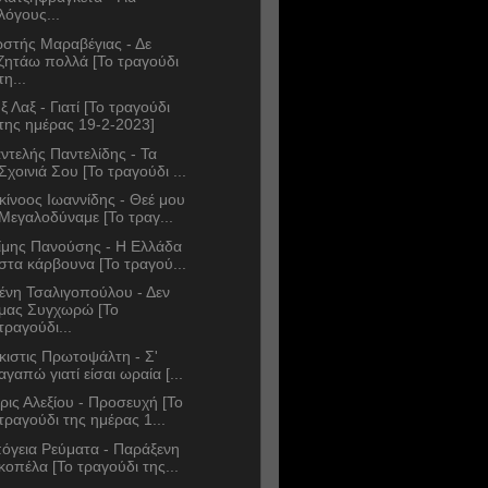
λόγους...
στής Μαραβέγιας - Δε
ζητάω πολλά [Το τραγούδι
τη...
ξ Λαξ - Γιατί [Το τραγούδι
της ημέρας 19-2-2023]
ντελής Παντελίδης - Τα
Σχοινιά Σου [Το τραγούδι ...
κίνοος Ιωαννίδης - Θεέ μου
Μεγαλοδύναμε [Το τραγ...
ίμης Πανούσης - Η Ελλάδα
στα κάρβουνα [Το τραγού...
ένη Τσαλιγοπούλου - Δεν
μας Συγχωρώ [Το
τραγούδι...
κιστις Πρωτοψάλτη - Σ'
αγαπώ γιατί είσαι ωραία [...
ρις Αλεξίου - Προσευχή [Το
τραγούδι της ημέρας 1...
όγεια Ρεύματα - Παράξενη
κοπέλα [Το τραγούδι της...