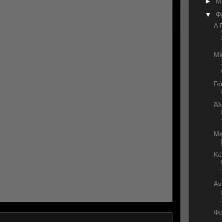
►
Μ
▼
Φ
Δ 
Μί
Γι
Άλ
Με
Κώ
Αν
Φο