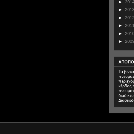
►
201
►
201
►
201
►
201
►
201
►
200
ΑΠΟΠΟ
Τα βίντ
πνευματ
περιεχό
κέρδος α
πνευματ
διαδίκτυ
Διασκέδ