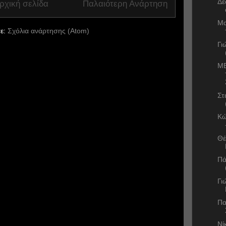
Δέ
ρχική σελίδα
Παλαιότερη Ανάρτηση
Μα
ε:
Σχόλια ανάρτησης (Atom)
Γι
ME
Στ
Κώ
Θέ
Πά
Γι
Πα
Νί