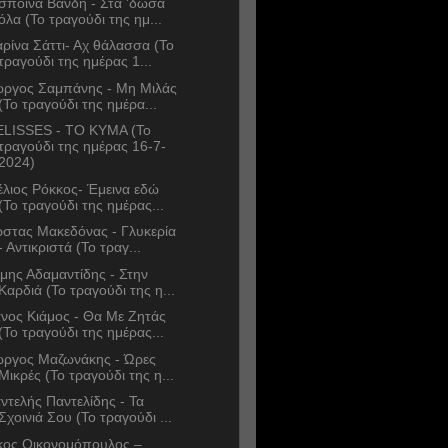
σποινα Βανδή - Στα 'δωσα
όλα (Το τραγούδι της ημ...
ρίνα Σάττι- Αχ θάλασσα (Το
τραγούδι της ημέρας 1...
ώργος Σαμπάνης - Μη Μιλάς
(Το τραγούδι της ημέρα...
LISSES - TO KYMA (Το
τραγούδι της ημέρας 16-7-
2024)
έλιος Ρόκκος- Έμεινα εδώ
(Το τραγούδι της ημέρας...
στας Μακεδόνας - Γλυκερία
- Αντικριστά (Το τραγ...
μης Αδαμαντίδης - Στην
Καρδιά (Το τραγούδι της η...
νος Κιάμος - Θα Με Ζητάς
(Το τραγούδι της ημέρας...
ώργος Μαζωνάκης - Ώρες
Μικρές (Το τραγούδι της η...
ντελής Παντελίδης - Τα
Σχοινιά Σου (Το τραγούδι ...
κος Οικονομόπουλος –