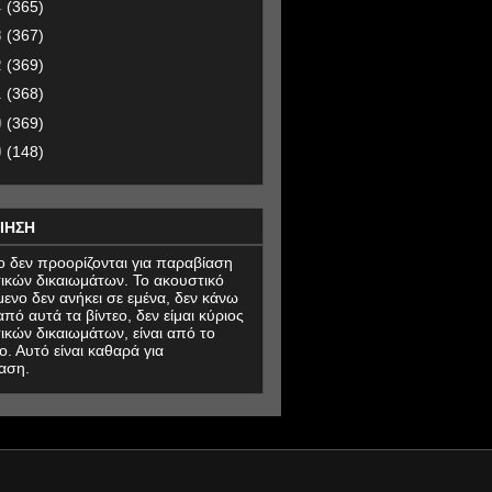
4
(365)
3
(367)
2
(369)
1
(368)
0
(369)
9
(148)
ΙΗΣΗ
εο δεν προορίζονται για παραβίαση
ικών δικαιωμάτων. Το ακουστικό
μενο δεν ανήκει σε εμένα, δεν κάνω
πό αυτά τα βίντεο, δεν είμαι κύριος
ικών δικαιωμάτων, είναι από το
ο. Αυτό είναι καθαρά για
αση.