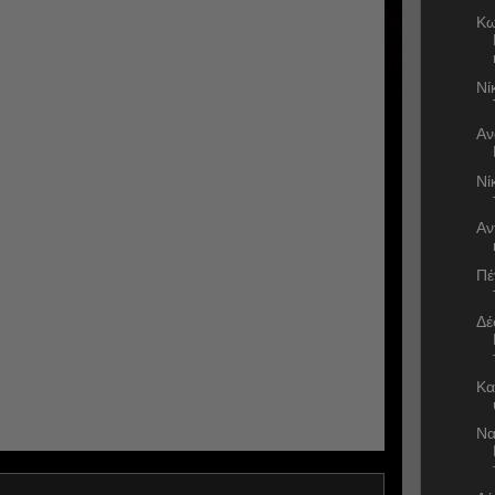
Κω
Νί
Αν
Νί
Αν
Πέ
Δέ
Κα
Να