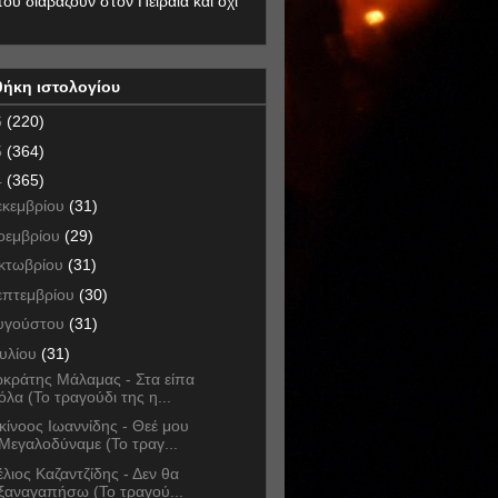
που διαβάζουν στον Πειραιά και όχι
θήκη ιστολογίου
6
(220)
5
(364)
4
(365)
εκεμβρίου
(31)
οεμβρίου
(29)
κτωβρίου
(31)
επτεμβρίου
(30)
υγούστου
(31)
ουλίου
(31)
κράτης Μάλαμας - Στα είπα
όλα (Το τραγούδι της η...
κίνοος Ιωαννίδης - Θεέ μου
Μεγαλοδύναμε (Το τραγ...
έλιος Καζαντζίδης - Δεν θα
ξαναγαπήσω (Το τραγού...