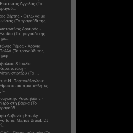
Έκπτωτος Άγγελος (Το
τραγού...
κος Βέρτης - Θέλω να με
νιώσεις (Το τραγούδι της...
νσταντίνος Αργυρός -
Ελπίδα (Το τραγούδι της
ημέ...
τώνης Ρέμος - Χρόνια
Πολλά (Το τραγούδι της
ημέρ...
σβολέας & Ιουλία
Καραπατάκη -
Μπανιστιρτζού (Το ...
τμέ-Ν. Πορτοκάλογλου:
Είμαστε πια πρωταθλητές
(Τ...
ναγιώτης Ραφαηλίδης -
Νερό στη βάρκα (Το
τραγούδ...
φία Αρβανίτη Freaky
Fortune, Marios Brasil, DJ
K...
GAS - Πάντα καλοκαίρι (Το