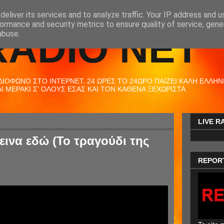
eliver its services and to analyze traffic. Your IP address and 
ormance and security metrics to ensure quality of service, gen
RADIO NET
abuse.
ΟΦΩΝΟ ΣΤΟ ΙΝΤΕΡΝΕΤ. 24 ΩΡΕΣ ΤΟ 24ΩΡΟ ΠΑΙΖΕΙ ΚΑΛΗ ΕΛΛΗΝΙΚ
 ΜΕΡΑΚΙ Σ' ΟΛΟΥΣ ΕΣΑΣ ΚΑΙ ΤΟΝ ΚΑΘΕΝΑ ΞΕΧΩΡΙΣΤΑ.
LIVE R
εινα εδώ (Το τραγούδι της
REPOR