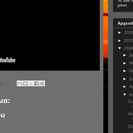
To site 
μόνο
Αρχειο
►
202
►
202
▼
202
►
Δ
►
Ν
►
Ο
►
Σ
μ.
►
Α
▼
Ι
ια:
Σω
ου
Αλ
Στ