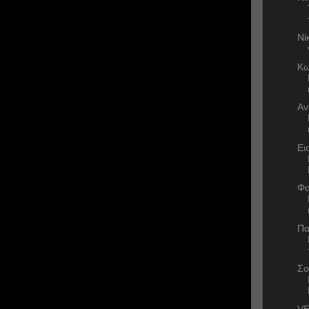
Νί
Κω
Αν
Ει
Φα
Πα
Σο
VE