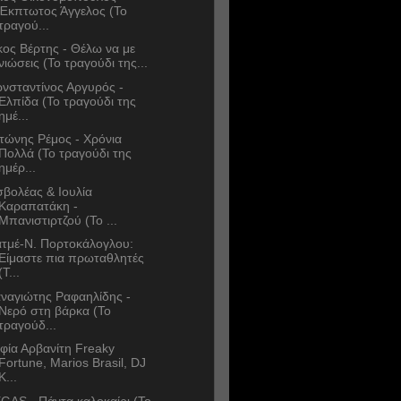
Έκπτωτος Άγγελος (Το
τραγού...
κος Βέρτης - Θέλω να με
νιώσεις (Το τραγούδι της...
νσταντίνος Αργυρός -
Ελπίδα (Το τραγούδι της
ημέ...
τώνης Ρέμος - Χρόνια
Πολλά (Το τραγούδι της
ημέρ...
σβολέας & Ιουλία
Καραπατάκη -
Μπανιστιρτζού (Το ...
τμέ-Ν. Πορτοκάλογλου:
Είμαστε πια πρωταθλητές
(Τ...
ναγιώτης Ραφαηλίδης -
Νερό στη βάρκα (Το
τραγούδ...
φία Αρβανίτη Freaky
Fortune, Marios Brasil, DJ
K...
GAS - Πάντα καλοκαίρι (Το