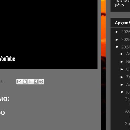
To site 
μόνο
Αρχειο
►
202
►
202
▼
202
►
Δ
►
Ν
►
Ο
►
Σ
μ.
►
Α
▼
Ι
ια:
Σω
ου
Αλ
Στ