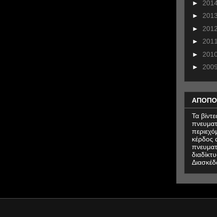
►
201
►
201
►
201
►
201
►
201
►
200
ΑΠΟΠΟ
Τα βίντ
πνευματ
περιεχό
κέρδος α
πνευματ
διαδίκτυ
Διασκέδ