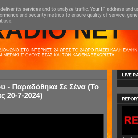
eliver its services and to analyze traffic. Your IP address and 
ormance and security metrics to ensure quality of service, gen
RADIO NET
abuse.
ΟΦΩΝΟ ΣΤΟ ΙΝΤΕΡΝΕΤ. 24 ΩΡΕΣ ΤΟ 24ΩΡΟ ΠΑΙΖΕΙ ΚΑΛΗ ΕΛΛΗΝΙΚ
 ΜΕΡΑΚΙ Σ' ΟΛΟΥΣ ΕΣΑΣ ΚΑΙ ΤΟΝ ΚΑΘΕΝΑ ΞΕΧΩΡΙΣΤΑ.
LIVE R
 - Παραδόθηκα Σε Σένα (Το
ς 20-7-2024)
REPOR