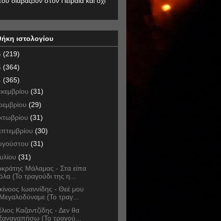
που διαβάζουν στον Πειραιά και όχι
θήκη ιστολογίου
6
(219)
5
(364)
4
(365)
εκεμβρίου
(31)
οεμβρίου
(29)
κτωβρίου
(31)
επτεμβρίου
(30)
υγούστου
(31)
ουλίου
(31)
κράτης Μάλαμας - Στα είπα
όλα (Το τραγούδι της η...
κίνοος Ιωαννίδης - Θεέ μου
Μεγαλοδύναμε (Το τραγ...
έλιος Καζαντζίδης - Δεν θα
ξαναγαπήσω (Το τραγού...