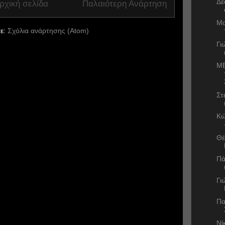
Δέ
ρχική σελίδα
Παλαιότερη Ανάρτηση
Μα
ε:
Σχόλια ανάρτησης (Atom)
Γι
ME
Στ
Κώ
Θέ
Πά
Γι
Πα
Νί