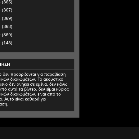
4
(365)
3
(367)
2
(369)
1
(368)
0
(369)
9
(148)
ΙΗΣΗ
εο δεν προορίζονται για παραβίαση
ικών δικαιωμάτων. Το ακουστικό
μενο δεν ανήκει σε εμένα, δεν κάνω
πό αυτά τα βίντεο, δεν είμαι κύριος
ικών δικαιωμάτων, είναι από το
ο. Αυτό είναι καθαρά για
αση.