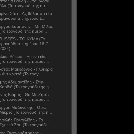
σποινα Βανδή - Στα 'δωσα
όλα (Το τραγούδι της ημ...
ρίνα Σάττι- Αχ θάλασσα (Το
τραγούδι της ημέρας 1...
ώργος Σαμπάνης - Μη Μιλάς
(Το τραγούδι της ημέρα...
LISSES - TO KYMA (Το
τραγούδι της ημέρας 16-7-
2024)
έλιος Ρόκκος- Έμεινα εδώ
(Το τραγούδι της ημέρας...
στας Μακεδόνας - Γλυκερία
- Αντικριστά (Το τραγ...
μης Αδαμαντίδης - Στην
Καρδιά (Το τραγούδι της η...
νος Κιάμος - Θα Με Ζητάς
(Το τραγούδι της ημέρας...
ώργος Μαζωνάκης - Ώρες
Μικρές (Το τραγούδι της η...
ντελής Παντελίδης - Τα
Σχοινιά Σου (Το τραγούδι ...
κος Οικονομόπουλος –