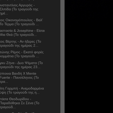
νσταντίνος Αργυρός -
Ελπίδα (Το τραγούδι της
ημέ...
κος Οικονομόπουλος - Βαλ'
Το Τέρμα (Το τραγούδι ...
αστασία & Josephine - Είσαι
Μια Θεά (Το τραγούδι...
κος Βέρτης - Αν ήξερες (Το
τραγούδι της ημέρας 2...
τώνης Ρέμος - Εκατό φορές
κομμάτια (Το τραγούδι ...
γκυ Ζήνα - Δυο Ψέματα (Το
τραγούδι της ημέρας 23...
σποινα Βανδή Χ Mente
Fuerte - Πανσέληνος (Το
τρα...
ίτη Γαρμπή - Ανεμοδαρμένα
ύψη (Το τραγούδι της η...
τάσα Θεοδωρίδου -
Παραδόθηκα Σε Σένα (Το
τραγούδ...