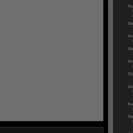
Κω
Νί
Αν
Νί
Αν
Πέ
Δέ
Κα
Να