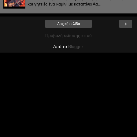
και γητειές ένα καμίνι με καταπίνει Αα...
›
Αρχική σελίδα
Προβολή έκδοσης ιστού
Από το
Blogger
.